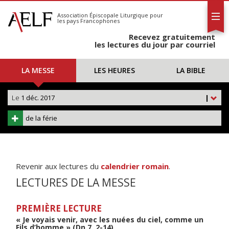
L'AELF
S'abonner
Association Épiscopale Liturgique
pour
les pays Francophones
Calendrier
Recevez gratuitement
Contact
les lectures du jour par courriel
LA MESSE
LES HEURES
LA BIBLE
Le
1 déc. 2017
|
de la férie
Revenir aux lectures du
calendrier romain
.
LECTURES DE LA MESSE
PREMIÈRE LECTURE
« Je voyais venir, avec les nuées du ciel, comme un
Fils d’homme » (Dn 7, 2-14)