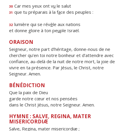
Car mes yeux ont v
u
le salut
30
que tu préparais à la f
a
ce des peuples :
31
lumière qui se rév
è
le aux nations
32
et donne gloire à ton pe
u
ple Israël.
ORAISON
Seigneur, notre part d’héritage, donne-nous de ne
chercher qu’en toi notre bonheur et d’attendre avec
confiance, au-delà de la nuit de notre mort, la joie de
vivre en ta présence. Par Jésus, le Christ, notre
Seigneur. Amen.
BÉNÉDICTION
Que la paix de Dieu
garde notre cœur et nos pensées
dans le Christ Jésus, notre Seigneur. Amen.
HYMNE : SALVE, REGINA, MATER
MISERICORDIÆ
Salve, Regina, mater misericordiæ ;