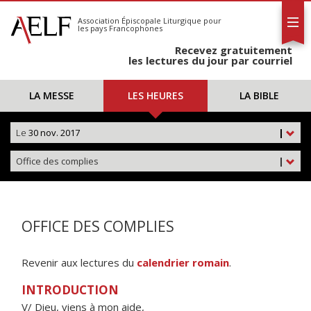
L'AELF
S'abonner
Association Épiscopale Liturgique
pour
les pays Francophones
Calendrier
Recevez gratuitement
Contact
les lectures du jour par courriel
LA MESSE
LES HEURES
LA BIBLE
Le
30 nov. 2017
|
Office des complies
|
OFFICE DES COMPLIES
Revenir aux lectures du
calendrier romain
.
INTRODUCTION
V/ Dieu, viens à mon aide,