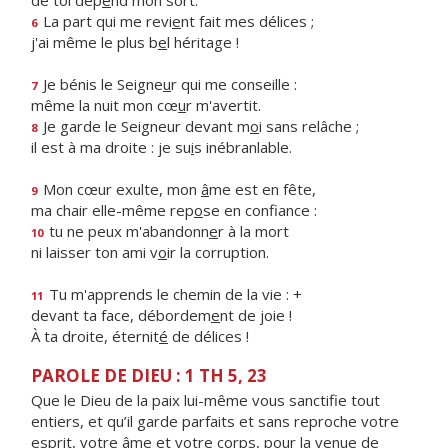
de toi dép
e
nd mon sort.
La part qui me revi
e
nt fait mes délices ;
6
j'ai même le plus b
e
l héritage !
Je bénis le Seigne
u
r qui me conseille :
7
même la nuit mon cœ
u
r m'avertit.
Je garde le Seigneur devant m
o
i sans relâche ;
8
il est à ma droite : je su
i
s inébranlable.
Mon cœur exulte, mon
â
me est en fête,
9
ma chair elle-même rep
o
se en confiance :
tu ne peux m'abandonn
e
r à la mort
10
ni laisser ton ami v
o
ir la corruption.
Tu m'apprends le chemin de la vie : +
11
devant ta face, débordem
e
nt de joie !
À ta droite, éternit
é
de délices !
PAROLE DE DIEU : 1 TH 5, 23
Que le Dieu de la paix lui-même vous sanctifie tout
entiers, et qu’il garde parfaits et sans reproche votre
esprit, votre âme et votre corps, pour la venue de