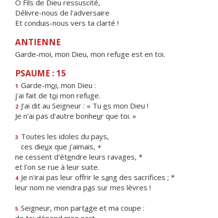
Ô Fils de Dieu ressuscité,
Délivre-nous de l'adversaire
Et conduis-nous vers ta clarté !
ANTIENNE
Garde-moi, mon Dieu, mon refuge est en toi.
PSAUME : 15
Garde-m
o
i, mon Dieu :
1
j'ai fait de t
o
i mon refuge.
J'ai dit au Seigneur : « Tu
e
s mon Dieu !
2
Je n'ai pas d'autre bonhe
u
r que toi. »
Toutes les idoles du pays,
3
ces die
u
x que j'aimais, +
ne cessent d'ét
e
ndre leurs ravages, *
et l'on se rue à leur suite.
Je n'irai pas leur offrir le s
a
ng des sacrifices ; *
4
leur nom ne viendra p
a
s sur mes lèvres !
Seigneur, mon part
a
ge et ma coupe :
5