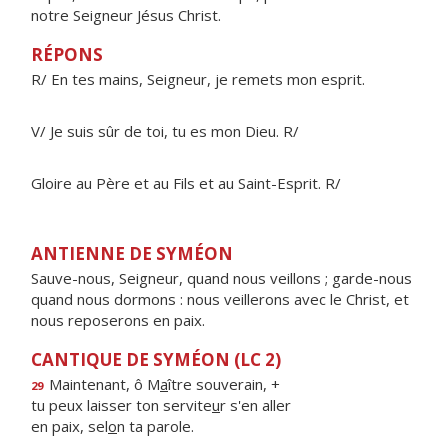
notre Seigneur Jésus Christ.
RÉPONS
R/ En tes mains, Seigneur, je remets mon esprit.
V/ Je suis sûr de toi, tu es mon Dieu. R/
Gloire au Père et au Fils et au Saint-Esprit. R/
ANTIENNE DE SYMÉON
Sauve-nous, Seigneur, quand nous veillons ; garde-nous
quand nous dormons : nous veillerons avec le Christ, et
nous reposerons en paix.
CANTIQUE DE SYMÉON (LC 2)
Maintenant, ô M
a
ître souverain, +
29
tu peux laisser ton servite
u
r s'en aller
en paix, sel
o
n ta parole.