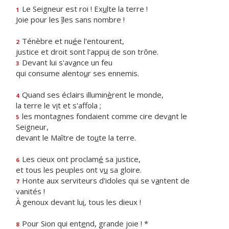
Le Seigneur est roi ! Ex
u
lte la terre !
1
Joie pour les
î
les sans nombre !
Ténèbre et nu
é
e l'entourent,
2
justice et droit sont l'appu
i
de son trône.
Devant lui s'av
a
nce un feu
3
qui consume alento
u
r ses ennemis.
Quand ses éclairs illumin
è
rent le monde,
4
la terre le v
i
t et s'affola ;
les montagnes fondaient comme cire dev
a
nt le
5
Seigneur,
devant le Maître de to
u
te la terre.
Les cieux ont proclam
é
sa justice,
6
et tous les peuples ont v
u
sa gloire.
Honte aux serviteurs d'idoles qui se v
a
ntent de
7
vanités !
À genoux devant lu
i
, tous les dieux !
Pour Sion qui ent
e
nd, grande joie ! *
8