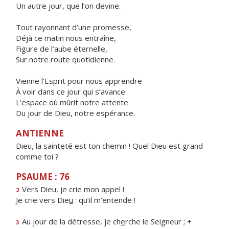
Un autre jour, que l’on devine.
Tout rayonnant d’une promesse,
Déjà ce matin nous entraîne,
Figure de l’aube éternelle,
Sur notre route quotidienne.
Vienne l’Esprit pour nous apprendre
À voir dans ce jour qui s’avance
L’espace où mûrit notre attente
Du jour de Dieu, notre espérance.
ANTIENNE
Dieu, la sainteté est ton chemin ! Quel Dieu est grand
comme toi ?
PSAUME : 76
Vers Dieu, je cr
i
e mon appel !
2
Je crie vers Die
u
: qu’il m’entende !
Au jour de la détresse, je ch
e
rche le Seigneur ; +
3