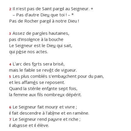
Il n'est pas de Saint par
e
il au Seigneur. +
2
– Pas d'autre Die
u
que toi ! – *
Pas de Rocher par
e
il à notre Dieu !
Assez de par
o
les hautaines,
3
pas d'insol
e
nce à la bouche
Le Seigneur est le Die
u
qui sait,
qui p
è
se nos actes.
L'arc des f
o
rts sera brisé,
4
mais le faible se rev
ê
t de vigueur.
Les plus comblés s'emba
u
chent pour du pain,
5
et les affam
é
s se reposent.
Quand la stérile enf
a
nte sept fois,
la femme aux fils nombre
u
x dépérit.
Le Seigneur fait mour
i
r et vivre ;
6
il fait descendre à l'ab
î
me et en ramène.
Le Seigneur rend pa
u
vre et riche ;
7
il ab
a
isse et il élève.