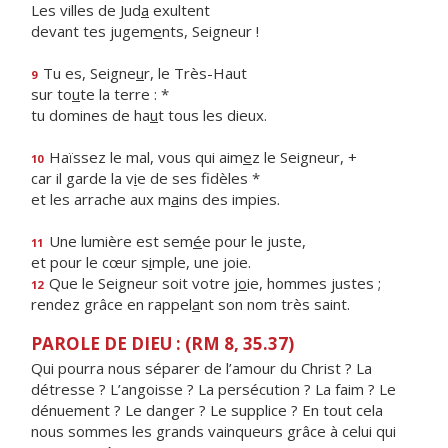
Les villes de Jud
a
exultent
devant tes jugem
e
nts, Seigneur !
Tu es, Seigne
u
r, le Très-Haut
9
sur to
u
te la terre : *
tu domines de ha
u
t tous les dieux.
Haïssez le mal, vous qui aim
e
z le Seigneur, +
10
car il garde la v
i
e de ses fidèles *
et les arrache aux m
a
ins des impies.
Une lumière est sem
é
e pour le juste,
11
et pour le cœur s
i
mple, une joie.
Que le Seigneur soit votre j
o
ie, hommes justes ;
12
rendez grâce en rappel
a
nt son nom très saint.
PAROLE DE DIEU : (RM 8, 35.37)
Qui pourra nous séparer de l’amour du Christ ? La
détresse ? L’angoisse ? La persécution ? La faim ? Le
dénuement ? Le danger ? Le supplice ? En tout cela
nous sommes les grands vainqueurs grâce à celui qui