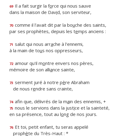
Il a fait surgir la f
o
rce qui nous sauve
69
dans la maison de Dav
i
d, son serviteur,
comme il l'avait dit par la bo
u
che des saints,
70
par ses prophètes, depuis les t
e
mps anciens :
salut qui nous arr
a
che à l'ennemi,
71
à la main de to
u
s nos oppresseurs,
amour qu'il m
o
ntre envers nos pères,
72
mémoire de son alli
a
nce sainte,
serment juré à notre p
è
re Abraham
73
de nous r
e
ndre sans crainte,
afin que, délivrés de la m
a
in des ennemis, +
74
nous le servions dans la just
i
ce et la sainteté,
75
en sa présence, tout au l
o
ng de nos jours.
Et toi, petit enfant, tu seras appelé
76
proph
è
te du Très-Haut : *