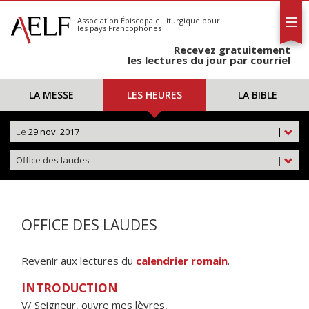
L'AELF
S'abonner
Association Épiscopale Liturgique
pour
les pays Francophones
Calendrier
Recevez gratuitement
Contact
les lectures du jour par courriel
LA MESSE
LES HEURES
LA BIBLE
Le
29 nov. 2017
|
Office des laudes
|
OFFICE DES LAUDES
Revenir aux lectures du
calendrier romain
.
INTRODUCTION
V/ Seigneur, ouvre mes lèvres,