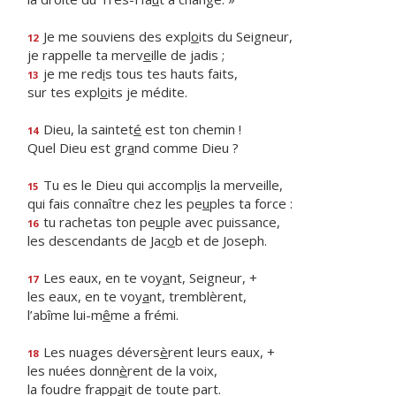
Je me souviens des expl
o
its du Seigneur,
12
je rappelle ta merv
e
ille de jadis ;
je me red
i
s tous tes hauts faits,
13
sur tes expl
o
its je médite.
Dieu, la saintet
é
est ton chemin !
14
Quel Dieu est gr
a
nd comme Dieu ?
Tu es le Dieu qui accompl
i
s la merveille,
15
qui fais connaître chez les pe
u
ples ta force :
tu rachetas ton pe
u
ple avec puissance,
16
les descendants de Jac
o
b et de Joseph.
Les eaux, en te voy
a
nt, Seigneur, +
17
les eaux, en te voy
a
nt, tremblèrent,
l’abîme lui-m
ê
me a frémi.
Les nuages dévers
è
rent leurs eaux, +
18
les nuées donn
è
rent de la voix,
la foudre frapp
a
it de toute part.