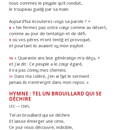
nous sommes le pe
u
ple qu'il conduit,
le troupeau guid
é
par sa main.
Aujourd'hui écouterez-vo
u
s sa parole ? +
« Ne fermez pas votre cœ
u
r comme au désert,
8
comme au jour de tentati
o
n et de défi,
où vos pères m'ont tent
é
et provoqué,
9
et pourtant ils avaient v
u
mon exploit.
« Quarante ans leur générati
o
n m'a déçu, +
10
et j'ai dit : Ce peuple a le cœ
u
r égaré,
il n'a pas conn
u
mes chemins.
Dans ma colère, j'en ai f
a
it le serment :
11
Jamais ils n'entrer
o
nt dans mon repos. »
HYMNE : TEL UN BROUILLARD QUI SE
DÉCHIRE
CFC — CNPL
Tel un brouillard qui se déchire
Et laisse émerger une cime,
Ce jour nous découvre, indicible,