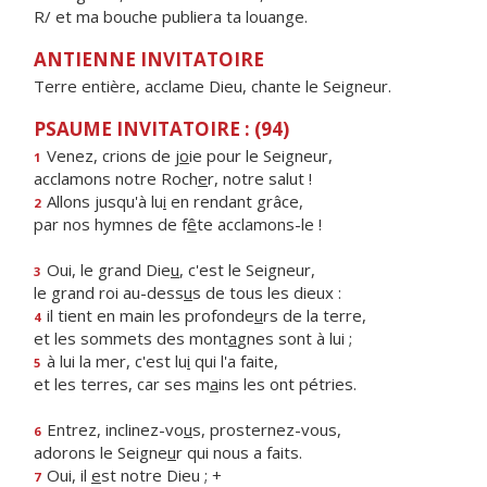
R/ et ma bouche publiera ta louange.
ANTIENNE INVITATOIRE
Terre entière, acclame Dieu, chante le Seigneur.
PSAUME INVITATOIRE : (94)
Venez, crions de j
o
ie pour le Seigneur,
1
acclamons notre Roch
e
r, notre salut !
Allons jusqu'à lu
i
en rendant grâce,
2
par nos hymnes de f
ê
te acclamons-le !
Oui, le grand Die
u
, c'est le Seigneur,
3
le grand roi au-dess
u
s de tous les dieux :
il tient en main les profonde
u
rs de la terre,
4
et les sommets des mont
a
gnes sont à lui ;
à lui la mer, c'est lu
i
qui l'a faite,
5
et les terres, car ses m
a
ins les ont pétries.
Entrez, inclinez-vo
u
s, prosternez-vous,
6
adorons le Seigne
u
r qui nous a faits.
Oui, il
e
st notre Dieu ; +
7