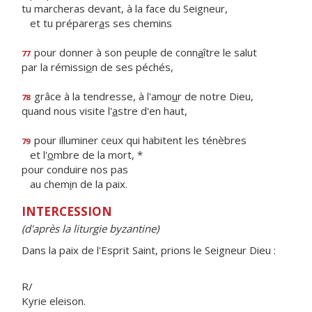
tu marcheras devant, à la face du Seigneur,
et tu préparer
a
s ses chemins
pour donner à son peuple de conn
a
ître le salut
77
par la rémissi
o
n de ses péchés,
grâce à la tendresse, à l'amo
u
r de notre Dieu,
78
quand nous visite l'
a
stre d'en haut,
pour illuminer ceux qui habitent les ténèbres
79
et l'
o
mbre de la mort, *
pour conduire nos pas
au chem
i
n de la paix.
INTERCESSION
(d'après la liturgie byzantine)
Dans la paix de l'Esprit Saint, prions le Seigneur Dieu :
R/
Kyrie eleison.