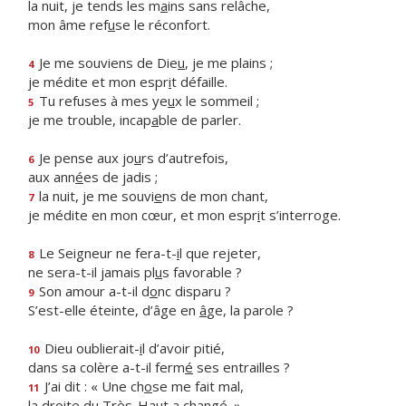
la nuit, je tends les m
a
ins sans relâche,
mon âme ref
u
se le réconfort.
Je me souviens de Die
u
, je me plains ;
4
je médite et mon espr
i
t défaille.
Tu refuses à mes ye
u
x le sommeil ;
5
je me trouble, incap
a
ble de parler.
Je pense aux jo
u
rs d’autrefois,
6
aux ann
é
es de jadis ;
la nuit, je me souvi
e
ns de mon chant,
7
je médite en mon cœur, et mon espr
i
t s’interroge.
Le Seigneur ne fera-t-
i
l que rejeter,
8
ne sera-t-il jamais pl
u
s favorable ?
Son amour a-t-il d
o
nc disparu ?
9
S’est-elle éteinte, d’âge en
â
ge, la parole ?
Dieu oublierait-
i
l d’avoir pitié,
10
dans sa colère a-t-il ferm
é
ses entrailles ?
J’ai dit : « Une ch
o
se me fait mal,
11
la droite du Très-Ha
u
t a changé. »