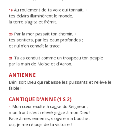
Au roulement de ta v
o
ix qui tonnait, +
19
tes éclairs illumin
è
rent le monde,
la terre s’agit
a
et frémit.
Par la mer pass
a
it ton chemin, +
20
tes sentiers, par les ea
u
x profondes ;
et nul n’en conn
a
ît la trace.
Tu as conduit comme un troupea
u
ton peuple
21
par la main de Mo
ï
se et d’Aaron.
ANTIENNE
Béni soit Dieu qui rabaisse les puissants et relève le
faible !
CANTIQUE D'ANNE (1 S 2)
Mon cœur exulte à ca
u
se du Seigneur ;
1
mon front s'est relevé gr
â
ce à mon Dieu !
Face à mes ennemis, s'o
u
vre ma bouche :
oui, je me réjou
i
s de ta victoire !