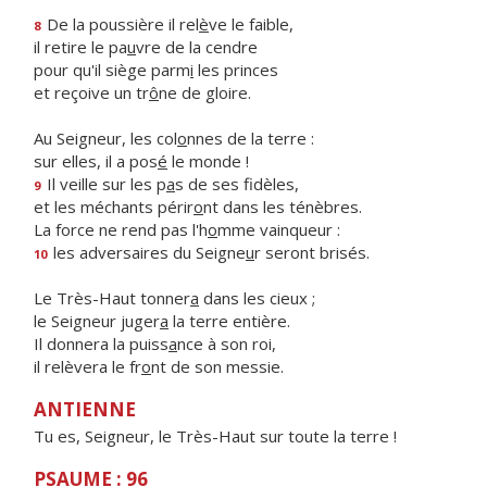
De la poussière il rel
è
ve le faible,
8
il retire le pa
u
vre de la cendre
pour qu'il siège parm
i
les princes
et reçoive un tr
ô
ne de gloire.
Au Seigneur, les col
o
nnes de la terre :
sur elles, il a pos
é
le monde !
Il veille sur les p
a
s de ses fidèles,
9
et les méchants périr
o
nt dans les ténèbres.
La force ne rend pas l'h
o
mme vainqueur :
les adversaires du Seigne
u
r seront brisés.
10
Le Très-Haut tonner
a
dans les cieux ;
le Seigneur juger
a
la terre entière.
Il donnera la puiss
a
nce à son roi,
il relèvera le fr
o
nt de son messie.
ANTIENNE
Tu es, Seigneur, le Très-Haut sur toute la terre !
PSAUME : 96