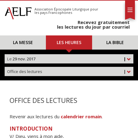
L'AELF
S'abonner
Association Épiscopale Liturgique
pour
les pays Francophones
Calendrier
Recevez gratuitement
Contact
les lectures du jour par courriel
LA MESSE
LES HEURES
LA BIBLE
Le
29 nov. 2017
|
Office des lectures
|
OFFICE DES LECTURES
Revenir aux lectures du
calendrier romain
.
INTRODUCTION
V/ Dieu, viens à mon aide,