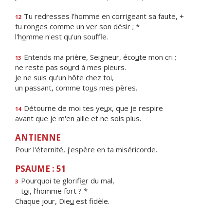
Tu redresses l'homme en corrigeant sa faute, +
12
tu ronges comme un v
e
r son désir ; *
l'h
o
mme n'est qu'un souffle.
Entends ma prière, Seigneur, éco
u
te mon cri ;
13
ne reste pas so
u
rd à mes pleurs.
Je ne suis qu'un h
ô
te chez toi,
un passant, comme to
u
s mes pères.
Détourne de moi tes ye
u
x, que je respire
14
avant que je m'en
a
ille et ne sois plus.
ANTIENNE
Pour l'éternité, j'espère en ta miséricorde.
PSAUME : 51
Pourquoi te glorifi
e
r du mal,
3
t
o
i, l’homme fort ? *
Chaque jour, Die
u
est fidèle.