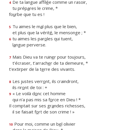
De ta langue affil
é
e comme un rasoir,
4
tu prép
a
res le crime, *
fo
u
rbe que tu es !
Tu aimes le m
a
l plus que le bien,
5
et plus que la vérit
é
, le mensonge ; *
tu aimes les par
o
les qui tuent,
6
l
a
ngue perverse.
Mais Dieu va te ruin
e
r pour toujours,
7
t’écraser, t’arrach
e
r de ta demeure, *
t’extirper de la t
e
rre des vivants.
Les justes verr
o
nt, ils craindront,
8
ils rir
o
nt de toi : +
« Le voilà d
o
nc cet homme
9
qui n’a pas mis sa f
o
rce en Dieu ! *
Il comptait sur ses gr
a
ndes richesses,
il se faisait f
o
rt de son crime ! »
Pour moi, comme un b
e
l olivier
10