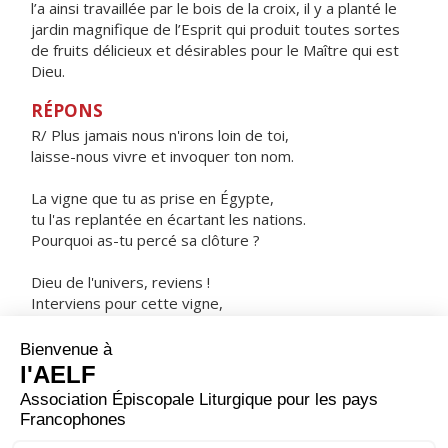
l’a ainsi travaillée par le bois de la croix, il y a planté le
jardin magnifique de l’Esprit qui produit toutes sortes
de fruits délicieux et désirables pour le Maître qui est
Dieu.
RÉPONS
R/ Plus jamais nous n'irons loin de toi,
laisse-nous vivre et invoquer ton nom.
La vigne que tu as prise en Égypte,
tu l'as replantée en écartant les nations.
Pourquoi as-tu percé sa clôture ?
Dieu de l'univers, reviens !
Interviens pour cette vigne,
pour la souche que ta main a plantée !
ORAISON
Dieu de puissance et de miséricorde, c'est ta grâce qui
donne à tes fidèles de pouvoir dignement te servir ;