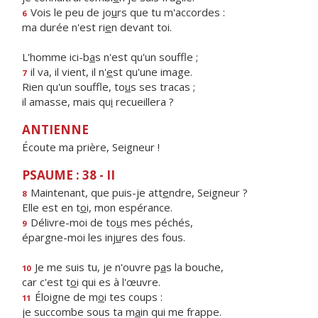
Vois le peu de jo
u
rs que tu m'accordes :
6
ma durée n'est ri
e
n devant toi.
L'homme ici-b
a
s n'est qu'un souffle ;
il va, il vient, il n'
e
st qu'une image.
7
Rien qu'un souffle, to
u
s ses tracas ;
il amasse, mais qu
i
recueillera ?
ANTIENNE
Écoute ma prière, Seigneur !
PSAUME : 38 - II
Maintenant, que puis-je att
e
ndre, Seigneur ?
8
Elle est en t
o
i, mon espérance.
Délivre-moi de to
u
s mes péchés,
9
épargne-moi les inj
u
res des fous.
Je me suis tu, je n'ouvre p
a
s la bouche,
10
car c'est t
o
i qui es à l'œuvre.
Éloigne de m
o
i tes coups :
11
je succombe sous ta m
a
in qui me frappe.