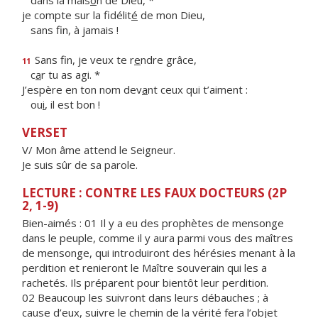
dans la mais
o
n de Dieu, *
je compte sur la fidélit
é
de mon Dieu,
sans f
n, à jamais !
Sans fin, je veux te r
e
ndre grâce,
11
c
a
r tu as agi. *
J’espère en ton nom dev
a
nt ceux qui t’aiment :
ou
i
, il est bon !
VERSET
V/ Mon âme attend le Seigneur.
Je suis sûr de sa parole.
LECTURE : CONTRE LES FAUX DOCTEURS (2P
2, 1-9)
Bien-aimés :
01 Il y a eu des prophètes de mensonge
dans le peuple, comme il y aura parmi vous des maîtres
de mensonge, qui introduiront des hérésies menant à la
perdition et renieront le Maître souverain qui les a
rachetés. Ils préparent pour bientôt leur perdition.
02 Beaucoup les suivront dans leurs débauches ; à
cause d’eux, suivre le chemin de la vérité fera l’objet