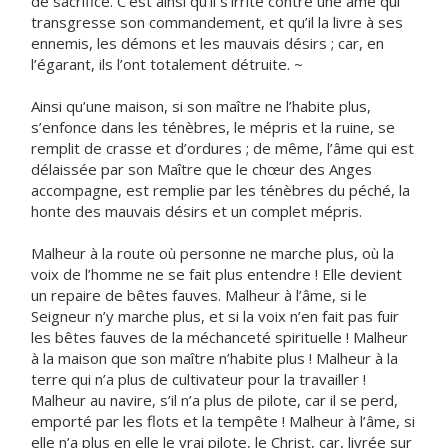
de sacrifice. C’est ainsi qu’il s’irrite contre une âme qui
transgresse son commandement, et qu’il la livre à ses
ennemis, les démons et les mauvais désirs ; car, en
l’égarant, ils l’ont totalement détruite. ~
Ainsi qu’une maison, si son maître ne l’habite plus,
s’enfonce dans les ténèbres, le mépris et la ruine, se
remplit de crasse et d’ordures ; de même, l’âme qui est
délaissée par son Maître que le chœur des Anges
accompagne, est remplie par les ténèbres du péché, la
honte des mauvais désirs et un complet mépris.
Malheur à la route où personne ne marche plus, où la
voix de l’homme ne se fait plus entendre ! Elle devient
un repaire de bêtes fauves. Malheur à l’âme, si le
Seigneur n’y marche plus, et si la voix n’en fait pas fuir
les bêtes fauves de la méchanceté spirituelle ! Malheur
à la maison que son maître n’habite plus ! Malheur à la
terre qui n’a plus de cultivateur pour la travailler !
Malheur au navire, s’il n’a plus de pilote, car il se perd,
emporté par les flots et la tempête ! Malheur à l’âme, si
elle n’a plus en elle le vrai pilote, le Christ, car, livrée sur