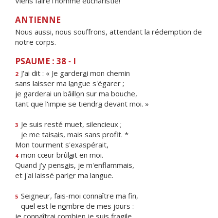
Viens faire l'homme eucharistie!
ANTIENNE
Nous aussi, nous souffrons, attendant la rédemption de
notre corps.
PSAUME : 38 - I
J'ai dit : « Je garder
a
i mon chemin
2
sans laisser ma l
a
ngue s'égarer ;
je garderai un bâill
o
n sur ma bouche,
tant que l'impie se tiendr
a
devant moi. »
Je suis resté muet, silencieux ;
3
je me tais
a
is, mais sans profit. *
Mon tourment s'exaspérait,
mon cœur brûl
a
it en moi.
4
Quand j'y pens
a
is, je m'enflammais,
et j'ai laissé parl
e
r ma langue.
Seigneur, fais-moi connaître ma fin,
5
quel est le n
o
mbre de mes jours :
je connaîtrai combi
e
n je suis fragile.