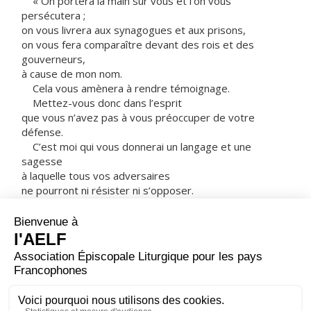
« On portera la main sur vous et l’on vous
persécutera ;
on vous livrera aux synagogues et aux prisons,
on vous fera comparaître devant des rois et des
gouverneurs,
à cause de mon nom.
Cela vous amènera à rendre témoignage.
Mettez-vous donc dans l’esprit
que vous n’avez pas à vous préoccuper de votre
défense.
C’est moi qui vous donnerai un langage et une
sagesse
à laquelle tous vos adversaires
ne pourront ni résister ni s’opposer.
Vous serez livrés même par vos parents,
vos frères, votre famille et vos amis,
et ils feront mettre à mort certains d’entre vous.
Vous serez détestés de tous, à cause de mon nom.
Mais pas un cheveu de votre tête ne sera perdu.
C’est par votre persévérance que vous garderez
votre vie. »