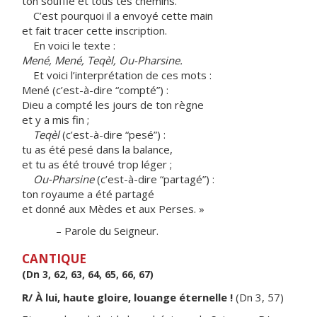
ton souffle et tous tes chemins.
C’est pourquoi il a envoyé cette main
et fait tracer cette inscription.
En voici le texte :
Mené, Mené, Teqèl, Ou-Pharsine.
Et voici l’interprétation de ces mots :
Mené (c’est-à-dire “compté”) :
Dieu a compté les jours de ton règne
et y a mis fin ;
Teqèl
(c’est-à-dire “pesé”) :
tu as été pesé dans la balance,
et tu as été trouvé trop léger ;
Ou-Pharsine
(c’est-à-dire “partagé”) :
ton royaume a été partagé
et donné aux Mèdes et aux Perses. »
– Parole du Seigneur.
CANTIQUE
(Dn 3, 62, 63, 64, 65, 66, 67)
R/ À lui, haute gloire, louange éternelle !
(Dn 3, 57)