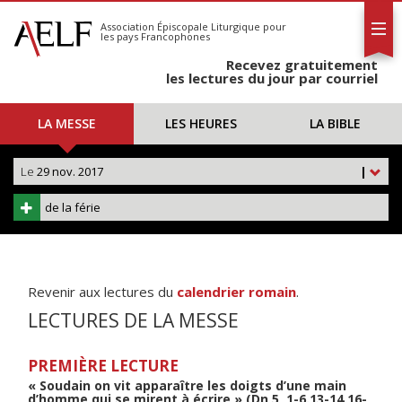
L'AELF
S'abonner
Association Épiscopale Liturgique
pour
les pays Francophones
Calendrier
Recevez gratuitement
Contact
les lectures du jour par courriel
LA MESSE
LES HEURES
LA BIBLE
Le
29 nov. 2017
|
de la férie
Revenir aux lectures du
calendrier romain
.
LECTURES DE LA MESSE
PREMIÈRE LECTURE
« Soudain on vit apparaître les doigts d’une main
d’homme qui se mirent à écrire » (Dn 5, 1-6.13-14.16-