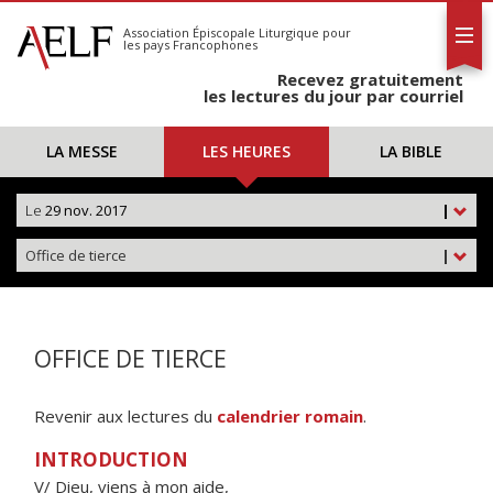
L'AELF
S'abonner
Association Épiscopale Liturgique
pour
les pays Francophones
Calendrier
Recevez gratuitement
Contact
les lectures du jour par courriel
LA MESSE
LES HEURES
LA BIBLE
Le
29 nov. 2017
|
Office de tierce
|
OFFICE DE TIERCE
Revenir aux lectures du
calendrier romain
.
INTRODUCTION
V/ Dieu, viens à mon aide,