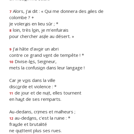
Alors, j’ai dit : « Qui me donnera des
a
iles de
7
colombe ? +
Je voler
a
is en lieu sûr ; *
loin, très l
o
in, je m’enfuirais
8
pour chercher as
i
le au désert. »
J’ai hâte d’av
o
ir un abri
9
contre ce grand v
e
nt de tempête ! *
Divise-l
e
s, Seigneur,
10
mets la confusi
o
n dans leur langage !
Car je v
o
is dans la ville
disc
o
rde et violence : *
de jour et de nu
i
t, elles tournent
11
en ha
u
t de ses remparts.
Au-dedans, cr
i
mes et malheurs ;
au-ded
a
ns, c’est la ruine : *
12
fra
u
de et brutalité
ne qu
i
ttent plus ses rues.