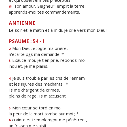
et qui obs
e
rvent tes préceptes.
Ton amour, Seigne
u
r, emplit la terre ;
64
apprends-m
o
i tes commandements.
ANTIENNE
Le soir et le matin et à midi, je crie vers mon Dieu !
PSAUME : 54 - I
Mon Dieu, éco
u
te ma prière,
2
n’écarte p
a
s ma demande. *
Exauce-moi, je t’en pr
i
e, réponds-moi ;
3
inqui
e
t, je me plains.
Je suis troublé par les cr
i
s de l’ennemi
4
et les inj
u
res des méchants ; *
ils me ch
a
rgent de crimes,
pleins de r
a
ge, ils m’accusent.
Mon cœur se t
o
rd en moi,
5
la peur de la mort t
o
mbe sur moi ; *
crainte et tremblem
e
nt me pénètrent,
6
un friss
o
n me saisit.