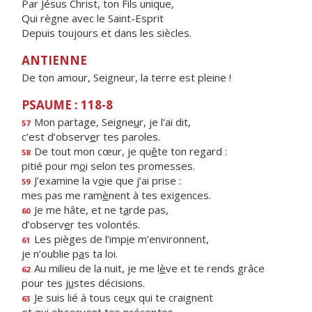
Par Jésus Christ, ton Fils unique,
Qui règne avec le Saint-Esprit
Depuis toujours et dans les siècles.
ANTIENNE
De ton amour, Seigneur, la terre est pleine !
PSAUME : 118-8
Mon partage, Seigne
u
r, je l’ai dit,
57
c’est d’observ
e
r tes paroles.
De tout mon cœur, je qu
ê
te ton regard :
58
pitié pour m
o
i selon tes promesses.
J’examine la v
o
ie que j’ai prise :
59
mes pas me ram
è
nent à tes exigences.
Je me hâte, et ne t
a
rde pas,
60
d’observ
e
r tes volontés.
Les pièges de l’imp
i
e m’environnent,
61
je n’oublie p
a
s ta loi.
Au milieu de la nuit, je me l
è
ve et te rends grâce
62
pour tes j
u
stes décisions.
Je suis lié à tous ce
u
x qui te craignent
63