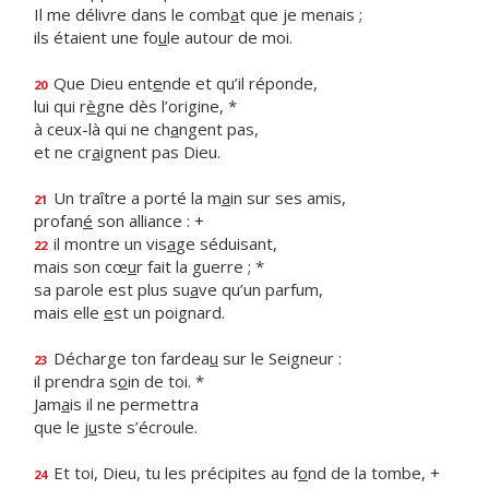
Il me délivre dans le comb
a
t que je menais ;
ils étaient une fo
u
le autour de moi.
Que Dieu ent
e
nde et qu’il réponde,
20
lui qui r
è
gne dès l’origine, *
à ceux-là qui ne ch
a
ngent pas,
et ne cr
a
ignent pas Dieu.
Un traître a porté la m
a
in sur ses amis,
21
profan
é
son alliance : +
il montre un vis
a
ge séduisant,
22
mais son cœ
u
r fait la guerre ; *
sa parole est plus su
a
ve qu’un parfum,
mais elle
e
st un poignard.
Décharge ton fardea
u
sur le Seigneur :
23
il prendra s
o
in de toi. *
Jam
a
is il ne permettra
que le j
u
ste s’écroule.
Et toi, Dieu, tu les précipites au f
o
nd de la tombe, +
24