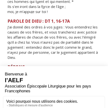
ces hommes qui t
u
ent et qui mentent. *
Ils s’en iront dans la f
o
rce de l’âge ;
moi, je m’appu
i
e sur toi !
PAROLE DE DIEU : DT 1, 16-17A
J’ai donné des ordres à vos juges : Vous entendrez les
causes de vos frères, et vous trancherez avec justice
les affaires de chacun de vos frères, ou avec l’émigré
qu’il a chez lui. Vous n’aurez pas de partialité dans le
jugement : entendez donc le petit comme le grand,
n’ayez peur de personne, car le jugement appartient à
Dieu.
RÉPONS
V/ Le Seigneur est juste, il aime toute justice :
Les hommes droits le verront face à face.
ORAISON
Dieu, qui as révélé au monde que les artisans de paix
seront appelés tes fils, aide-nous à rechercher toujours
cette justice qui seule peut garantir aux hommes une