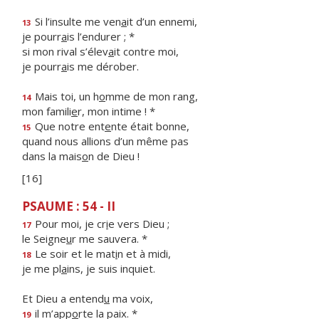
Si l’insulte me ven
a
it d’un ennemi,
13
je pourr
a
is l’endurer ; *
si mon rival s’élev
a
it contre moi,
je pourr
a
is me dérober.
Mais toi, un h
o
mme de mon rang,
14
mon famili
e
r, mon intime ! *
Que notre ent
e
nte était bonne,
15
quand nous allions d’un même pas
dans la mais
o
n de Dieu !
[16]
PSAUME : 54 - II
Pour moi, je cr
i
e vers Dieu ;
17
le Seigne
u
r me sauvera. *
Le soir et le mat
i
n et à midi,
18
je me pl
a
ins, je suis inquiet.
Et Dieu a entend
u
ma voix,
il m’app
o
rte la paix. *
19