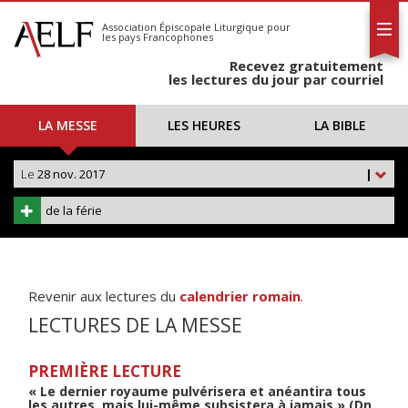
L'AELF
S'abonner
Association Épiscopale Liturgique
pour
les pays Francophones
Calendrier
Recevez gratuitement
Contact
les lectures du jour par courriel
LA MESSE
LES HEURES
LA BIBLE
Le
28 nov. 2017
|
de la férie
Revenir aux lectures du
calendrier romain
.
LECTURES DE LA MESSE
PREMIÈRE LECTURE
« Le dernier royaume pulvérisera et anéantira tous
les autres, mais lui-même subsistera à jamais » (Dn