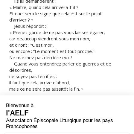
Ils lui demandèrent :
« Maître, quand cela arrivera-t-il ?
Et quel sera le signe que cela est sur le point
d’arriver ? »
Jésus répondit :
« Prenez garde de ne pas vous laisser égarer,
car beaucoup viendront sous mon nom,
et diront : “C’est moi”,
ou encore : “Le moment est tout proche.”
Ne marchez pas derrière eux !
Quand vous entendrez parler de guerres et de
désordres,
ne soyez pas terrifiés :
il faut que cela arrive d’abord,
mais ce ne sera pas aussitôt la fin. »
Alors Jésus ajouta :
« On se dressera nation contre nation,
royaume contre royaume.
Il y aura de grands tremblements de terre
et, en divers lieux, des famines et des épidémies ;
des phénomènes effrayants surviendront,