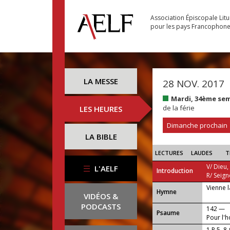
Association Épiscopale Lit
pour les pays Francophon
LA MESSE
28 NOV. 2017
Mardi, 34ème se
de la férie
LES HEURES
Dimanche prochain
LA BIBLE
LECTURES
LAUDES
T
V/ Dieu,
L'AELF
Introduction
R/ Seign
Vienne l
...
Hymne
VIDÉOS &
PODCASTS
142 —
Psaume
Pour l'h
1 P 5, 8