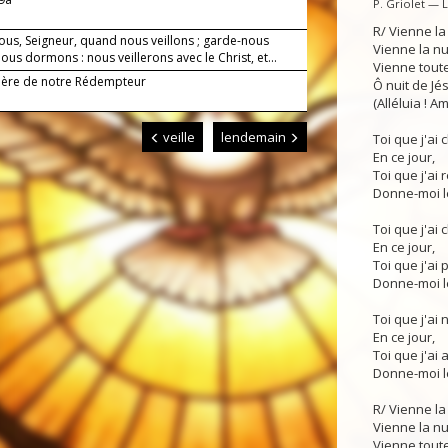
P. Griolet — 
R/ Vienne la
ous, Seigneur, quand nous veillons ; garde-nous
Vienne la n
us dormons : nous veillerons avec le Christ, et...
Vienne toute
Mère de notre Rédempteur
Ô nuit de Jés
(Alléluia ! Am
veille
lendemain
Toi que j'ai
En ce jour,
Toi que j'ai 
Donne-moi le
Toi que j'ai 
En ce jour,
Toi que j'ai p
Donne-moi le
Toi que j'ai 
En ce jour,
Toi que j'ai 
Donne-moi le
R/ Vienne la
Vienne la n
Vienne toute