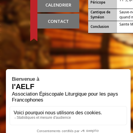
Péricope
CALENDRIER
Cantique de
Sauve-n
Syméon
quand no
CONTACT
Sainte 
Conclusion