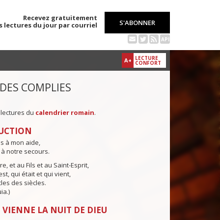
Recevez gratuitement
S'ABONNER
s lectures du jour par courriel
API
LECTURE
A+
CONFORT
 DES COMPLIES
 lectures du
calendrier romain
.
UCTION
ns à mon aide,
 à notre secours.
e, et au Fils et au Saint-Esprit,
st, qui était et qui vient,
cles des siècles.
ia.)
 VIENNE LA NUIT DE DIEU