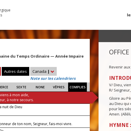
urgique
le
es
OFFICE
maine du Temps Ordinaire — Année Impaire
Revenir aux
Autres dates
Canada
|
INTROD
Note sur les calendriers
V/ Dieu, vie
IERCE
SEXTE
NONE
VÊPRES
COMPLIES
R/ Seigneur,
 viens à mon aide,
Gloire au Pèr
eur, à notre secours.
au Dieu qui e
a nuit de Dieu
pour les siè
Amen. (Allélu
onneur de ton nom, Seigneur, fais-moi vivre.
HYMNE :
-9a