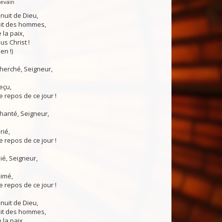
Levain
 nuit de Dieu,
uit des hommes,
 la paix,
us Christ !
en !)
 cherché, Seigneur,
reçu,
 repos de ce jour !
chanté, Seigneur,
rié,
 repos de ce jour !
nié, Seigneur,
aimé,
 repos de ce jour !
 nuit de Dieu,
uit des hommes,
 la paix,