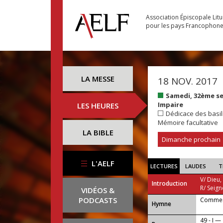
Association Épiscopale Lit
pour les pays Francophon
LA MESSE
18 NOV. 2017
Samedi, 32ème s
Impaire
LES HEURES
Dédicace des basili
Mémoire facultative
LA BIBLE
Dimanche prochain
L'AELF
LECTURES
LAUDES
T
V/ Dieu,
Introduction
R/ Seign
VIDÉOS &
PODCASTS
Comment
...
Hymne
49 - I —