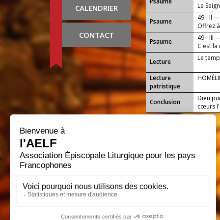
Psaume
Le Seign
CALENDRIER
peuple.
49 - II —
Psaume
Offrez à
CONTACT
49 - III 
Psaume
C'est la
Le temps
Lecture
Lecture
HOMÉLIE
patristique
Dieu pui
Conclusion
cœurs l'