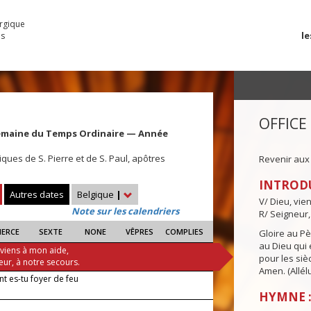
urgique
le
es
OFFICE
emaine du Temps Ordinaire — Année
ques de S. Pierre et de S. Paul, apôtres
Revenir aux
INTROD
Autres dates
Belgique
|
V/ Dieu, vie
Note sur les calendriers
R/ Seigneur,
IERCE
SEXTE
NONE
VÊPRES
COMPLIES
Gloire au Pèr
au Dieu qui e
 viens à mon aide,
pour les siè
eur, à notre secours.
Amen. (Allélu
 es-tu foyer de feu
HYMNE :