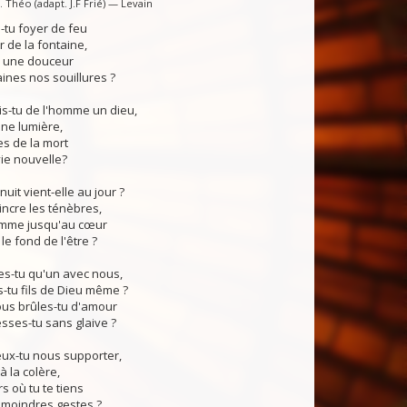
 Théo (adapt. J.F Frié) — Levain
tu foyer de feu
 de la fontaine,
, une douceur
ines nos souillures ?
s-tu de l'homme un dieu,
ne lumière,
s de la mort
vie nouvelle?
uit vient-elle au jour ?
ncre les ténèbres,
lamme jusqu'au cœur
e fond de l'être ?
s-tu qu'un avec nous,
tu fils de Dieu même ?
s brûles-tu d'amour
sses-tu sans glaive ?
x-tu nous supporter,
à la colère,
rs où tu te tiens
 moindres gestes ?