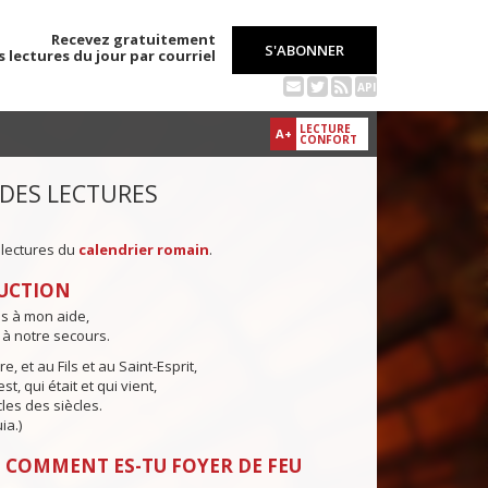
Recevez gratuitement
S'ABONNER
s lectures du jour par courriel
API
LECTURE
A+
CONFORT
 DES LECTURES
 lectures du
calendrier romain
.
UCTION
ns à mon aide,
 à notre secours.
e, et au Fils et au Saint-Esprit,
st, qui était et qui vient,
cles des siècles.
ia.)
 COMMENT ES-TU FOYER DE FEU