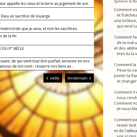
Syméon le Nv.
eur appelle les cieux et la terre au jugement de son
Comment es-
et fraîcheur
 Dieu un sacrifice de louange.
une brûlure
—
qui rend sa
 miséricorde que je veux, et non les sacrifices.
 de la fin
Comment fai
de la nuit u
et des abîme
 DU II° SIÈCLE
tires-tu la 
ssant, de qui vient tout don parfait, enracine en nos
Comment la n
amour de ton nom ; resserre nos liens av...
Peux-tu vai
porter ta f
veille
lendemain
et changer l
Comment n'e
nous rends-
Comment nou
et nous ble
Comment peu
rester lent 
et de l'ailleu
voir ici nos