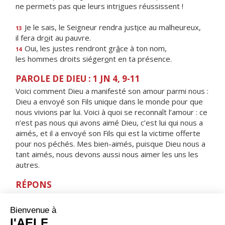
ne permets pas que leurs intr
i
gues réussissent !
Je le sais, le Seigneur rendra just
i
ce au malheureux,
13
il fera dr
o
it au pauvre.
Oui, les justes rendront gr
â
ce à ton nom,
14
les hommes droits siéger
o
nt en ta présence.
PAROLE DE DIEU : 1 JN 4, 9-11
Voici comment Dieu a manifesté son amour parmi nous :
Dieu a envoyé son Fils unique dans le monde pour que
nous vivions par lui. Voici à quoi se reconnaît l’amour : ce
n’est pas nous qui avons aimé Dieu, c’est lui qui nous a
aimés, et il a envoyé son Fils qui est la victime offerte
pour nos péchés. Mes bien-aimés, puisque Dieu nous a
tant aimés, nous devons aussi nous aimer les uns les
autres.
RÉPONS
V/
Dieu, vois notre bouclier,
regarde le visage de ton messie.