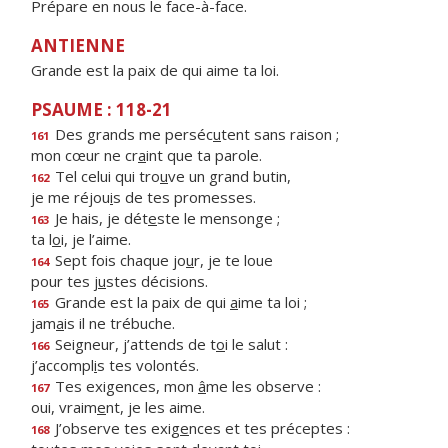
Prépare en nous le face-à-face.
ANTIENNE
Grande est la paix de qui aime ta loi.
PSAUME : 118-21
Des grands me perséc
u
tent sans raison ;
161
mon cœur ne cr
a
int que ta parole.
Tel celui qui tro
u
ve un grand butin,
162
je me réjou
i
s de tes promesses.
Je hais, je dét
e
ste le mensonge ;
163
ta l
o
i, je l’aime.
Sept fois chaque jo
u
r, je te loue
164
pour tes j
u
stes décisions.
Grande est la paix de qui
a
ime ta loi ;
165
jam
a
is il ne trébuche.
Seigneur, j’attends de t
o
i le salut :
166
j’accompl
i
s tes volontés.
Tes exigences, mon
â
me les observe :
167
oui, vraim
e
nt, je les aime.
J’observe tes exig
e
nces et tes préceptes :
168