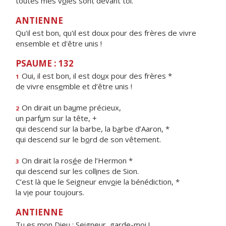
toutes mes v
o
ies sont devant toi.
ANTIENNE
Qu'il est bon, qu'il est doux pour des frères de vivre
ensemble et d'être unis !
PSAUME : 132
Oui, il est bon, il est do
u
x pour des frères *
1
de vivre ens
e
mble et d’être unis !
On dirait un ba
u
me précieux,
2
un parf
u
m sur la tête, +
qui descend sur la barbe, la b
a
rbe d’Aaron, *
qui descend sur le b
o
rd de son vêtement.
On dirait la ros
é
e de l’Hermon *
3
qui descend sur les coll
i
nes de Sion.
C’est là que le Seigneur env
o
ie la bénédiction, *
la v
i
e pour toujours.
ANTIENNE
Tu es mon Dieu : Seigneur, garde-moi !