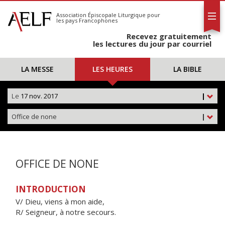
L'AELF
S'abonner
Association Épiscopale Liturgique
pour
les pays Francophones
Calendrier
Recevez gratuitement
Contact
les lectures du jour par courriel
LA MESSE
LES HEURES
LA BIBLE
Le
17 nov. 2017
|
Office de none
|
OFFICE DE NONE
INTRODUCTION
V/ Dieu, viens à mon aide,
R/ Seigneur, à notre secours.