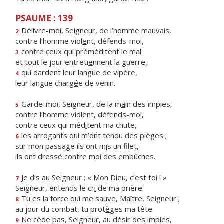
PSAUME : 139
Délivre-moi, Seigneur, de l’h
o
mme mauvais,
2
contre l’homme viol
e
nt, défends-moi,
contre ceux qui préméd
i
tent le mal
3
et tout le jour entreti
e
nnent la guerre,
qui dardent leur l
a
ngue de vipère,
4
leur langue charg
é
e de venin.
Garde-moi, Seigneur, de la m
a
in des impies,
5
contre l’homme viol
e
nt, défends-moi,
contre ceux qui méd
i
tent ma chute,
les arrogants qui m’ont tend
u
des pièges ;
6
sur mon passage ils ont m
i
s un filet,
ils ont dressé contre m
o
i des embûches.
Je dis au Seigneur : « Mon Die
u
, c’est toi ! »
7
Seigneur, entends le cr
i
de ma prière.
Tu es la force qui me sauve, M
a
ître, Seigneur ;
8
au jour du combat, tu prot
è
ges ma tête.
Ne cède pas, Seigneur, au dés
i
r des impies,
9