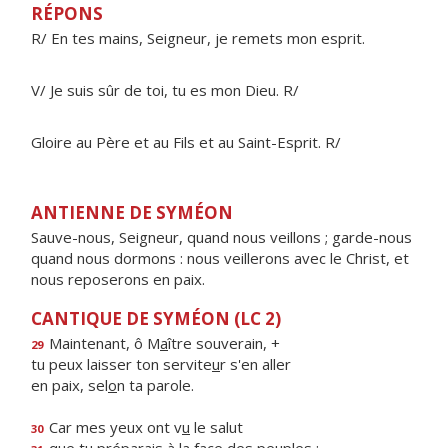
RÉPONS
R/ En tes mains, Seigneur, je remets mon esprit.
V/ Je suis sûr de toi, tu es mon Dieu. R/
Gloire au Père et au Fils et au Saint-Esprit. R/
ANTIENNE DE SYMÉON
Sauve-nous, Seigneur, quand nous veillons ; garde-nous
quand nous dormons : nous veillerons avec le Christ, et
nous reposerons en paix.
CANTIQUE DE SYMÉON (LC 2)
Maintenant, ô M
a
ître souverain, +
29
tu peux laisser ton servite
u
r s'en aller
en paix, sel
o
n ta parole.
Car mes yeux ont v
u
le salut
30