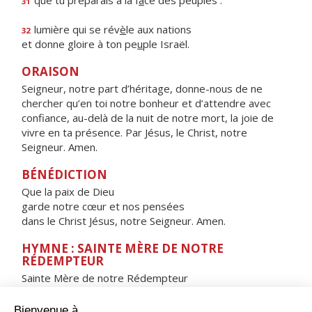
que tu préparais à la f
a
ce des peuples :
31
lumière qui se rév
è
le aux nations
32
et donne gloire à ton pe
u
ple Israël.
ORAISON
Seigneur, notre part d’héritage, donne-nous de ne
chercher qu’en toi notre bonheur et d’attendre avec
confiance, au-delà de la nuit de notre mort, la joie de
vivre en ta présence. Par Jésus, le Christ, notre
Seigneur. Amen.
BÉNÉDICTION
Que la paix de Dieu
garde notre cœur et nos pensées
dans le Christ Jésus, notre Seigneur. Amen.
HYMNE : SAINTE MÈRE DE NOTRE
RÉDEMPTEUR
Sainte Mère de notre Rédempteur
Porte du ciel, toujours ouverte,
Étoile de la mer,