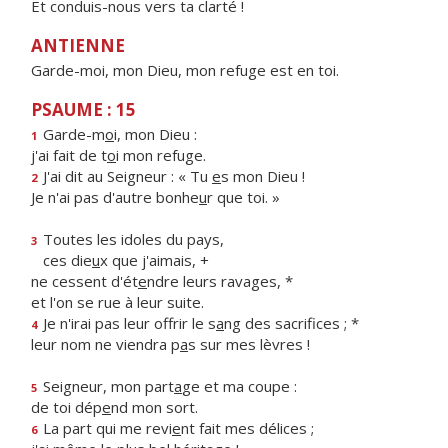
Et conduis-nous vers ta clarté !
ANTIENNE
Garde-moi, mon Dieu, mon refuge est en toi.
PSAUME : 15
Garde-m
o
i, mon Dieu :
1
j'ai fait de t
o
i mon refuge.
J'ai dit au Seigneur : « Tu
e
s mon Dieu !
2
Je n'ai pas d'autre bonhe
u
r que toi. »
Toutes les idoles du pays,
3
ces die
u
x que j'aimais, +
ne cessent d'ét
e
ndre leurs ravages, *
et l'on se rue à leur suite.
Je n'irai pas leur offrir le s
a
ng des sacrifices ; *
4
leur nom ne viendra p
a
s sur mes lèvres !
Seigneur, mon part
a
ge et ma coupe :
5
de toi dép
e
nd mon sort.
La part qui me revi
e
nt fait mes délices ;
6