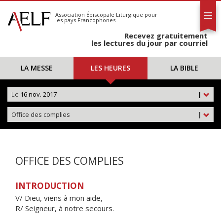
L'AELF
S'abonner
Association Épiscopale Liturgique
pour
les pays Francophones
Calendrier
Recevez gratuitement
Contact
les lectures du jour par courriel
LA MESSE
LES HEURES
LA BIBLE
Le
16 nov. 2017
|
Office des complies
|
OFFICE DES COMPLIES
INTRODUCTION
V/ Dieu, viens à mon aide,
R/ Seigneur, à notre secours.