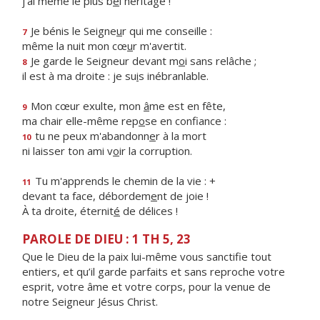
j'ai même le plus b
e
l héritage !
Je bénis le Seigne
u
r qui me conseille :
7
même la nuit mon cœ
u
r m'avertit.
Je garde le Seigneur devant m
o
i sans relâche ;
8
il est à ma droite : je su
i
s inébranlable.
Mon cœur exulte, mon
â
me est en fête,
9
ma chair elle-même rep
o
se en confiance :
tu ne peux m'abandonn
e
r à la mort
10
ni laisser ton ami v
o
ir la corruption.
Tu m'apprends le chemin de la vie : +
11
devant ta face, débordem
e
nt de joie !
À ta droite, éternit
é
de délices !
PAROLE DE DIEU : 1 TH 5, 23
Que le Dieu de la paix lui-même vous sanctifie tout
entiers, et qu’il garde parfaits et sans reproche votre
esprit, votre âme et votre corps, pour la venue de
notre Seigneur Jésus Christ.