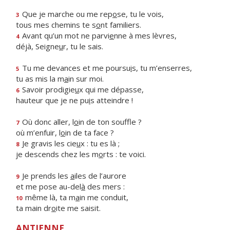
Que je marche ou me rep
o
se, tu le vois,
3
tous mes chemins te s
o
nt familiers.
Avant qu’un mot ne parvi
e
nne à mes lèvres,
4
déjà, Seigne
u
r, tu le sais.
Tu me devances et me poursu
i
s, tu m’enserres,
5
tu as mis la m
a
in sur moi.
Savoir prodigie
u
x qui me dépasse,
6
hauteur que je ne pu
i
s atteindre !
Où donc aller, l
o
in de ton souffle ?
7
où m’enfuir, l
o
in de ta face ?
Je gravis les cie
u
x : tu es là ;
8
je descends chez les m
o
rts : te voici.
Je prends les
a
iles de l’aurore
9
et me pose au-del
à
des mers :
même là, ta m
a
in me conduit,
10
ta main dr
o
ite me saisit.
ANTIENNE