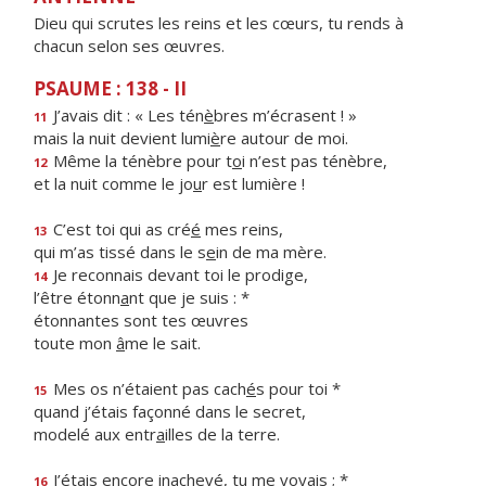
Dieu qui scrutes les reins et les cœurs, tu rends à
chacun selon ses œuvres.
PSAUME : 138 - II
J’avais dit : « Les tén
è
bres m’écrasent ! »
11
mais la nuit devient lumi
è
re autour de moi.
Même la ténèbre pour t
o
i n’est pas ténèbre,
12
et la nuit comme le jo
u
r est lumière !
C’est toi qui as cré
é
mes reins,
13
qui m’as tissé dans le s
e
in de ma mère.
Je reconnais devant toi le prodige,
14
l’être étonn
a
nt que je suis : *
étonnantes sont tes œuvres
toute mon
â
me le sait.
Mes os n’étaient pas cach
é
s pour toi *
15
quand j’étais façonné dans le secret,
modelé aux entr
a
illes de la terre.
J’étais encore inachev
é
, tu me voyais ; *
16