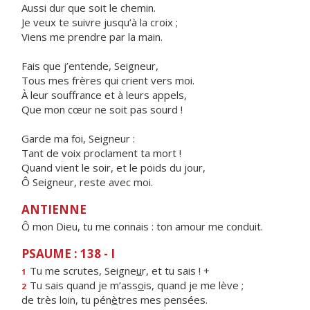
Aussi dur que soit le chemin.
Je veux te suivre jusqu’à la croix ;
Viens me prendre par la main.
Fais que j’entende, Seigneur,
Tous mes frères qui crient vers moi.
À leur souffrance et à leurs appels,
Que mon cœur ne soit pas sourd !
Garde ma foi, Seigneur :
Tant de voix proclament ta mort !
Quand vient le soir, et le poids du jour,
Ô Seigneur, reste avec moi.
ANTIENNE
Ô mon Dieu, tu me connais : ton amour me conduit.
PSAUME : 138 - I
Tu me scrutes, Seigne
u
r, et tu sais ! +
1
Tu sais quand je m’ass
o
is, quand je me lève ;
2
de très loin, tu pén
è
tres mes pensées.