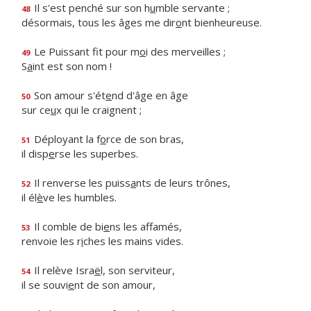
Il s'est penché sur son h
u
mble servante ;
48
désormais, tous les âges me dir
o
nt bienheureuse.
Le Puissant fit pour m
o
i des merveilles ;
49
S
a
int est son nom !
Son amour s'ét
e
nd d'âge en âge
50
sur ce
u
x qui le craignent ;
Déployant la f
o
rce de son bras,
51
il disp
e
rse les superbes.
Il renverse les puiss
a
nts de leurs trônes,
52
il él
è
ve les humbles.
Il comble de bi
e
ns les affamés,
53
renvoie les r
i
ches les mains vides.
Il relève Isra
ë
l, son serviteur,
54
il se souvi
e
nt de son amour,