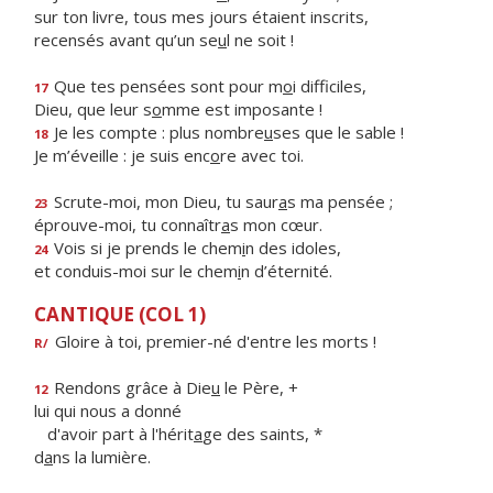
sur ton livre, tous mes jours étaient inscrits,
recensés avant qu’un se
u
l ne soit !
Que tes pensées sont pour m
o
i difficiles,
17
Dieu, que leur s
o
mme est imposante !
Je les compte : plus nombre
u
ses que le sable !
18
Je m’éveille : je suis enc
o
re avec toi.
Scrute-moi, mon Dieu, tu saur
a
s ma pensée ;
23
éprouve-moi, tu connaîtr
a
s mon cœur.
Vois si je prends le chem
i
n des idoles,
24
et conduis-moi sur le chem
i
n d’éternité.
CANTIQUE (COL 1)
Gloire à toi, premier-né d'entre les morts !
R/
Rendons grâce à Die
u
le Père, +
12
lui qui nous a donné
d'avoir part à l'hérit
a
ge des saints, *
d
a
ns la lumière.