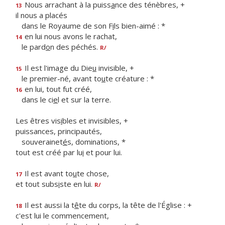
Nous arrachant à la puiss
a
nce des ténèbres, +
13
il nous a placés
dans le Royaume de son F
i
ls bien-aimé : *
en lui nous avons le rachat,
14
le pard
o
n des péchés.
R/
Il est l'image du Die
u
invisible, +
15
le premier-né, avant to
u
te créature : *
en lui, tout fut créé,
16
dans le ci
e
l et sur la terre.
Les êtres vis
i
bles et invisibles, +
puissances, principautés,
souverainet
é
s, dominations, *
tout est créé par lu
i
et pour lui.
Il est avant to
u
te chose,
17
et tout subs
i
ste en lui.
R/
Il est aussi la t
ê
te du corps, la tête de l'Église : +
18
c'est lui le commencement,