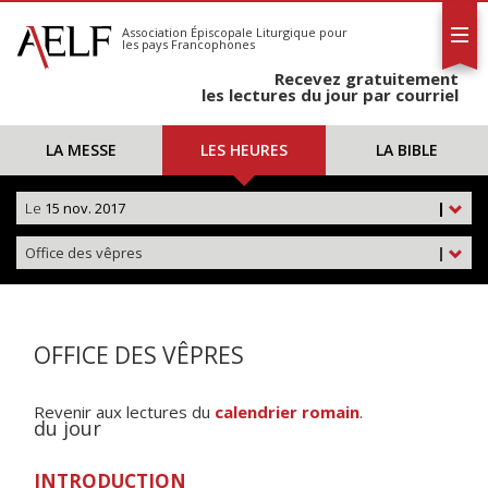
L'AELF
S'abonner
Association Épiscopale Liturgique
pour
les pays Francophones
Calendrier
Recevez gratuitement
Contact
les lectures du jour par courriel
LA MESSE
LES HEURES
LA BIBLE
Le
15 nov. 2017
|
Office des vêpres
|
OFFICE DES VÊPRES
Revenir aux lectures du
calendrier romain
.
du jour
INTRODUCTION