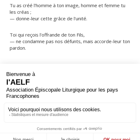
Tu as créé l'homme à ton image, homme et femme tu
les créas ;
— donne-leur cette grâce de l'unité.
Toi qui reçois l'offrande de ton Fils,
— ne condamne pas nos défunts, mais accorde-leur ton
pardon.
NOTRE PÈRE
ORAISON
Pour le bien de tous et pour ta gloire, Seigneur, tu as
voulu que chaque membre de ton peuple te serve selon
sa grâce et les appels de l'Esprit ; accorde à chacun de
trouver sa fonction dans l'Église, en vue de constituer
avec ses frères le corps de Jésus Christ. Lui qui règne.