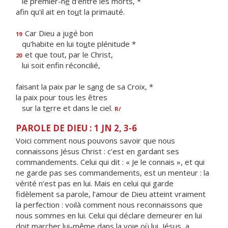
le premier-n
é
d'entre les morts, *
afin qu'il ait en to
u
t la primauté.
Car Dieu a jugé bon
19
qu'habite en lui to
u
te plénitude *
et que tout, par le Christ,
20
lui soit enf
n réconcilié,
faisant la paix par le s
a
ng de sa Croix, *
la paix pour tous les êtres
sur la t
e
rre et dans le ciel.
R/
PAROLE DE DIEU : 1 JN 2, 3-6
Voici comment nous pouvons savoir que nous
connaissons Jésus Christ : c’est en gardant ses
commandements. Celui qui dit : « Je le connais », et qui
ne garde pas ses commandements, est un menteur : la
vérité n’est pas en lui. Mais en celui qui garde
fidèlement sa parole, l’amour de Dieu atteint vraiment
la perfection : voilà comment nous reconnaissons que
nous sommes en lui. Celui qui déclare demeurer en lui
doit marcher lui-même dans la voie où lui, Jésus, a