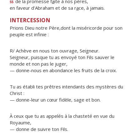
de la promesse f
a
ite à nos pères,
55
en faveur d'Abraham et de sa r
a
ce, à jamais.
INTERCESSION
Prions Dieu notre Père,dont la miséricorde pour son
peuple est infinie :
R/ Achève en nous ton ouvrage, Seigneur.
Seigneur, puisque tu as envoyé ton Fils sauver le
monde et non pas le juger,
— donne-nous en abondance les fruits de la croix.
Tu as établi tes prêtres intendants des mystères du
Christ :
— donne-leur un cœur fidèle, sage et bon.
À ceux que tu as appelés à la chasteté en vue du
Royaume,
— donne de suivre ton Fils.