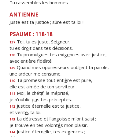
Tu rassembles les hommes.
ANTIENNE
Juste est ta justice ; sûre est ta loi !
PSAUME : 118-18
Toi, tu es j
u
ste, Seigneur,
137
tu es dr
o
it dans tes décisions.
Tu promulgues tes exig
e
nces avec justice,
138
avec enti
è
re fidélité.
Quand mes oppresseurs oubl
i
ent ta parole,
139
une arde
u
r me consume.
Ta promesse tout enti
è
re est pure,
140
elle est aim
é
e de ton serviteur.
Moi, le chét
i
f, le méprisé,
141
je n’oublie p
a
s tes préceptes.
Justice étern
e
lle est ta justice,
142
et vérit
é
, ta loi.
La détresse et l’ang
o
isse m’ont saisi ;
143
je trouve en tes volont
é
s mon plaisir.
Justice étern
e
lle, tes exigences ;
144