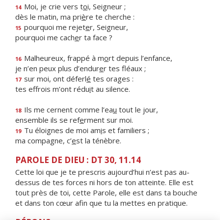
Moi, je crie vers t
o
i, Seigneur ;
14
dès le matin, ma pri
è
re te cherche :
pourquoi me rejet
e
r, Seigneur,
15
pourquoi me cach
e
r ta face ?
Malheureux, frappé à m
o
rt depuis l’enfance,
16
je n’en peux plus d’endur
e
r tes fléaux ;
sur moi, ont déferl
é
tes orages :
17
tes effrois m’ont rédu
i
t au silence.
Ils me cernent comme l’ea
u
tout le jour,
18
ensemble ils se ref
e
rment sur moi.
Tu éloignes de moi am
i
s et familiers ;
19
ma compagne, c’
e
st la ténèbre.
PAROLE DE DIEU : DT 30, 11.14
Cette loi que je te prescris aujourd’hui n’est pas au-
dessus de tes forces ni hors de ton atteinte. Elle est
tout près de toi, cette Parole, elle est dans ta bouche
et dans ton cœur afin que tu la mettes en pratique.