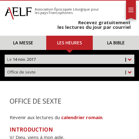
L'AELF
S'abonner
Association Épiscopale Liturgique
pour
les pays Francophones
Calendrier
Recevez gratuitement
Contact
les lectures du jour par courriel
LA MESSE
LES HEURES
LA BIBLE
Le
14 nov. 2017
|
Office de sexte
|
OFFICE DE SEXTE
Revenir aux lectures du
calendrier romain
.
INTRODUCTION
V/ Dieu, viens à mon aide,