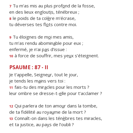
Tu m’as mis au plus prof
o
nd de la fosse,
7
en des lieux englout
i
s, ténébreux ;
le poids de ta col
è
re m’écrase,
8
tu déverses tes fl
o
ts contre moi.
Tu éloignes de m
o
i mes amis,
9
tu m’as rendu abomin
a
ble pour eux ;
enfermé, je n’ai p
a
s d’issue :
à force de souffrir, mes ye
u
x s’éteignent.
10
PSAUME : 87 - II
Je t’appelle, Seigne
u
r, tout le jour,
je tends les m
a
ins vers toi :
fais-tu des mir
a
cles pour les morts ?
11
leur ombre se dresse-t-
e
lle pour t’acclamer ?
Qui parlera de ton amo
u
r dans la tombe,
12
de ta fidélité au roya
u
me de la mort ?
Connaît-on dans les tén
è
bres tes miracles,
13
et ta justice, au pa
y
s de l’oubli ?