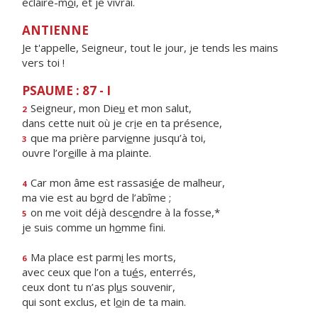
éclaire-m
o
i, et je vivrai.
ANTIENNE
Je t'appelle, Seigneur, tout le jour, je tends les mains
vers toi !
PSAUME : 87 - I
Seigneur, mon Die
u
et mon salut,
2
dans cette nuit où je cr
i
e en ta présence,
que ma prière parvi
e
nne jusqu’à toi,
3
ouvre l’or
e
ille à ma plainte.
Car mon âme est rassasi
é
e de malheur,
4
ma vie est au b
o
rd de l’abîme ;
on me voit déjà desc
e
ndre à la fosse,*
5
je suis comme un h
o
mme fini.
Ma place est parm
i
les morts,
6
avec ceux que l’on a tu
é
s, enterrés,
ceux dont tu n’as pl
u
s souvenir,
qui sont exclus, et l
o
in de ta main.