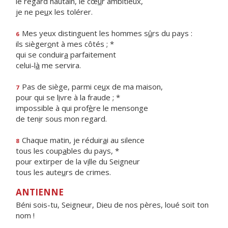
le regard hautain, le cœ
u
r ambitieux,
je ne pe
u
x les tolérer.
Mes yeux distinguent les hommes s
û
rs du pays :
6
ils sièger
o
nt à mes côtés ; *
qui se conduir
a
parfaitement
celui-l
à
me servira.
Pas de siège, parmi ce
u
x de ma maison,
7
pour qui se l
i
vre à la fraude ; *
impossible à qui prof
è
re le mensonge
de ten
i
r sous mon regard.
Chaque matin, je réduir
a
i au silence
8
tous les coup
a
bles du pays, *
pour extirper de la v
i
lle du Seigneur
tous les aute
u
rs de crimes.
ANTIENNE
Béni sois-tu, Seigneur, Dieu de nos pères, loué soit ton
nom !