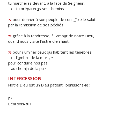
tu marcheras devant, à la face du Seigneur,
et tu préparer
a
s ses chemins
pour donner à son peuple de conn
a
ître le salut
77
par la rémissi
o
n de ses péchés,
grâce à la tendresse, à l'amo
u
r de notre Dieu,
78
quand nous visite l'
a
stre d'en haut,
pour illuminer ceux qui habitent les ténèbres
79
et l'
o
mbre de la mort, *
pour conduire nos pas
au chem
i
n de la paix.
INTERCESSION
Notre Dieu est un Dieu patient ; bénissons-le :
R/
Béni sois-tu !