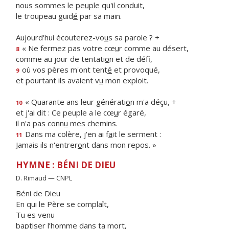
nous sommes le pe
u
ple qu'il conduit,
le troupeau guid
é
par sa main.
Aujourd'hui écouterez-vo
u
s sa parole ? +
« Ne fermez pas votre cœ
u
r comme au désert,
8
comme au jour de tentati
o
n et de défi,
où vos pères m'ont tent
é
et provoqué,
9
et pourtant ils avaient v
u
mon exploit.
« Quarante ans leur générati
o
n m'a déçu, +
10
et j'ai dit : Ce peuple a le cœ
u
r égaré,
il n'a pas conn
u
mes chemins.
Dans ma colère, j'en ai f
a
it le serment :
11
Jamais ils n'entrer
o
nt dans mon repos. »
HYMNE : BÉNI DE DIEU
D. Rimaud — CNPL
Béni de Dieu
En qui le Père se complaît,
Tu es venu
baptiser l’homme dans ta mort,