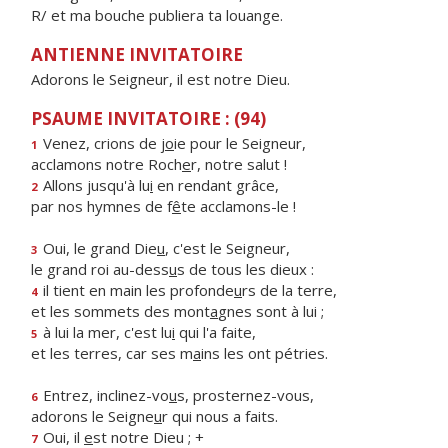
R/ et ma bouche publiera ta louange.
ANTIENNE INVITATOIRE
Adorons le Seigneur, il est notre Dieu.
PSAUME INVITATOIRE : (94)
Venez, crions de j
o
ie pour le Seigneur,
1
acclamons notre Roch
e
r, notre salut !
Allons jusqu'à lu
i
en rendant grâce,
2
par nos hymnes de f
ê
te acclamons-le !
Oui, le grand Die
u
, c'est le Seigneur,
3
le grand roi au-dess
u
s de tous les dieux :
il tient en main les profonde
u
rs de la terre,
4
et les sommets des mont
a
gnes sont à lui ;
à lui la mer, c'est lu
i
qui l'a faite,
5
et les terres, car ses m
a
ins les ont pétries.
Entrez, inclinez-vo
u
s, prosternez-vous,
6
adorons le Seigne
u
r qui nous a faits.
Oui, il
e
st notre Dieu ; +
7