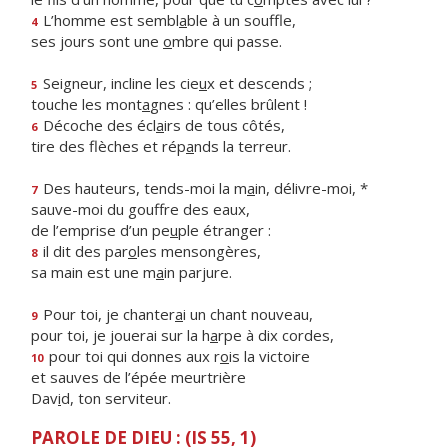
L’homme est sembl
a
ble à un souffle,
4
ses jours sont une
o
mbre qui passe.
Seigneur, incline les cie
u
x et descends ;
5
touche les mont
a
gnes : qu’elles brûlent !
Décoche des écl
a
irs de tous côtés,
6
tire des flèches et rép
a
nds la terreur.
Des hauteurs, tends-moi la m
a
in, délivre-moi, *
7
sauve-moi du gouffre des eaux,
de l’emprise d’un pe
u
ple étranger :
il dit des par
o
les mensongères,
8
sa main est une m
a
in parjure.
Pour toi, je chanter
a
i un chant nouveau,
9
pour toi, je jouerai sur la h
a
rpe à dix cordes,
pour toi qui donnes aux r
o
is la victoire
10
et sauves de l’épée meurtrière
Dav
i
d, ton serviteur.
PAROLE DE DIEU : (IS 55, 1)