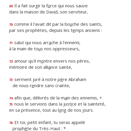
Il a fait surgir la f
o
rce qui nous sauve
69
dans la maison de Dav
i
d, son serviteur,
comme il l'avait dit par la bo
u
che des saints,
70
par ses prophètes, depuis les t
e
mps anciens :
salut qui nous arr
a
che à l'ennemi,
71
à la main de to
u
s nos oppresseurs,
amour qu'il m
o
ntre envers nos pères,
72
mémoire de son alli
a
nce sainte,
serment juré à notre p
è
re Abraham
73
de nous r
e
ndre sans crainte,
afin que, délivrés de la m
a
in des ennemis, +
74
nous le servions dans la just
i
ce et la sainteté,
75
en sa présence, tout au l
o
ng de nos jours.
Et toi, petit enfant, tu seras appelé
76
proph
è
te du Très-Haut : *