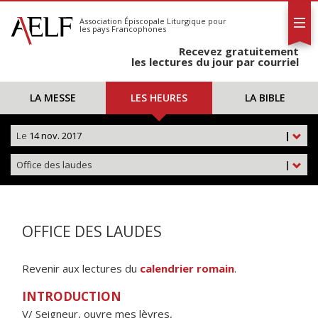
L'AELF
S'abonner
Association Épiscopale Liturgique
pour
les pays Francophones
Calendrier
Recevez gratuitement
Contact
les lectures du jour par courriel
LA MESSE
LES HEURES
LA BIBLE
Le
14 nov. 2017
|
Office des laudes
|
OFFICE DES LAUDES
Revenir aux lectures du
calendrier romain
.
INTRODUCTION
V/ Seigneur, ouvre mes lèvres,