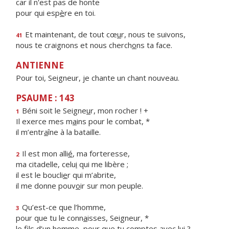
car il n'est pas de honte
pour qui esp
è
re en toi.
Et maintenant, de tout cœ
u
r, nous te suivons,
41
nous te craignons et nous cherch
o
ns ta face.
ANTIENNE
Pour toi, Seigneur, je chante un chant nouveau.
PSAUME : 143
Béni soit le Seigne
u
r, mon rocher ! +
1
Il exerce mes m
a
ins pour le combat, *
il m’entr
a
îne à la bataille.
Il est mon alli
é
, ma forteresse,
2
ma citadelle, celu
i
qui me libère ;
il est le boucli
e
r qui m’abrite,
il me donne pouv
o
ir sur mon peuple.
Qu’est-ce que l’homme,
3
pour que tu le conn
a
isses, Seigneur, *
le fils d’un homme, pour que tu c
o
mptes avec lui ?