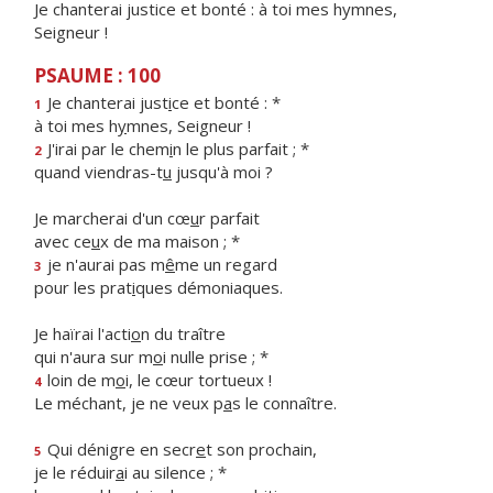
Je chanterai justice et bonté : à toi mes hymnes,
Seigneur !
PSAUME : 100
Je chanterai just
i
ce et bonté : *
1
à toi mes h
y
mnes, Seigneur !
J'irai par le chem
i
n le plus parfait ; *
2
quand viendras-t
u
jusqu'à moi ?
Je marcherai d'un cœ
u
r parfait
avec ce
u
x de ma maison ; *
je n'aurai pas m
ê
me un regard
3
pour les prat
i
ques démoniaques.
Je haïrai l'acti
o
n du traître
qui n'aura sur m
o
i nulle prise ; *
loin de m
o
i, le cœur tortueux !
4
Le méchant, je ne veux p
a
s le connaître.
Qui dénigre en secr
e
t son prochain,
5
je le réduir
a
i au silence ; *