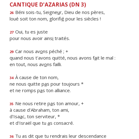
CANTIQUE D'AZARIAS (DN 3)
Béni sois-tu, Seigne
u
r, Dieu de nos pères,
26
loué soit ton nom, glorifi
é
pour les siècles !
Oui, tu es juste
27
pour nous avoir ains
i
traités.
Car nous av
o
ns péché ; +
29
quand nous t'avons quitté, nous avons f
a
it le mal :
en tout, nous av
o
ns failli.
À cause de ton nom,
34
ne nous quitte p
a
s pour toujours *
et ne romps p
a
s ton alliance.
Ne nous retire p
a
s ton amour, +
35
à cause d'Abraham, ton ami,
d'Isa
a
c, ton serviteur, *
et d'Israël que tu
a
s consacré.
Tu as dit que tu rendrais leur descendance
36