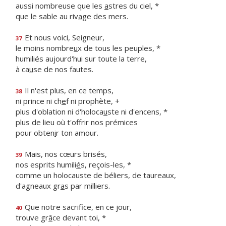
aussi nombreuse que les
a
stres du ciel, *
que le sable au riv
a
ge des mers.
Et nous voici, Seigneur,
37
le moins nombre
u
x de tous les peuples, *
humiliés aujourd'hui sur toute la terre,
à ca
u
se de nos fautes.
Il n'est plus, en ce temps,
38
ni prince ni ch
e
f ni prophète, +
plus d'oblation ni d'holoca
u
ste ni d'encens, *
plus de lieu où t'offrir nos prémices
pour obten
i
r ton amour.
Mais, nos cœurs brisés,
39
nos esprits humili
é
s, reçois-les, *
comme un holocauste de béliers, de taureaux,
d'agneaux gr
a
s par milliers.
Que notre sacrifice, en ce jour,
40
trouve gr
â
ce devant toi, *