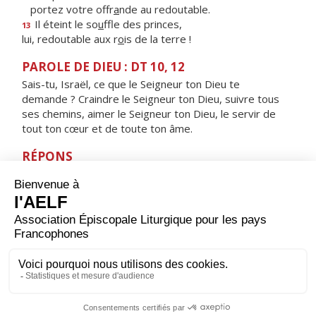
portez votre offr
a
nde au redoutable.
Il éteint le so
u
ffle des princes,
13
lui, redoutable aux r
o
is de la terre !
PAROLE DE DIEU : DT 10, 12
Sais-tu, Israël, ce que le Seigneur ton Dieu te
demande ? Craindre le Seigneur ton Dieu, suivre tous
ses chemins, aimer le Seigneur ton Dieu, le servir de
tout ton cœur et de toute ton âme.
RÉPONS
V/ De tout mon cœur, je te cherche, Seigneur ;
garde-moi de fuir tes volontés.
ORAISON
Dieu qui es bon et tout-puissant, éloigne de nous tout
ce qui nous arrête, afin que sans aucune entrave, ni
d'esprit ni de corps, nous soyons libres pour accomplir
ta volonté.