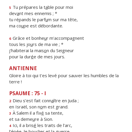
Tu prépares la t
a
ble pour moi
5
dev
a
nt mes ennemis ; *
tu répands le parf
u
m sur ma tête,
ma co
u
pe est débordante.
Grâce et bonhe
u
r m'accompagnent
6
tous les jo
u
rs de ma vie ; *
j'habiterai la mais
o
n du Seigneur
pour la dur
é
e de mes jours.
ANTIENNE
Gloire à toi qui t'es levé pour sauver les humbles de la
terre !
PSAUME : 75 - I
Dieu s’est fait conn
a
ître en Juda ;
2
en Israël, son n
o
m est grand.
À Salem il a fix
é
sa tente,
3
et sa deme
u
re à Sion.
Ici, il a bris
é
les traits de l’arc,
4
l’épée, le boucli
e
r et la guerre.