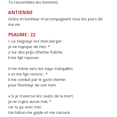
Tu rassembles les hommes.
ANTIENNE
Grâce et bonheur m'accompagnent tous les jours de
ma vie.
PSAUME : 22
Le Seigne
u
r est mon berger :
1
je ne m
a
nque de rien. *
Sur des pr
é
s d'herbe fraîche,
2
il me f
a
it reposer.
Il me mène vers les ea
u
x tranquilles
et me f
a
it revivre ; *
3
il me conduit par le j
u
ste chemin
pour l'honne
u
r de son nom.
Si je traverse les rav
i
ns de la mort,
4
je ne cr
a
ins aucun mal, *
car tu
e
s avec moi :
ton bâton me gu
i
de et me rassure.