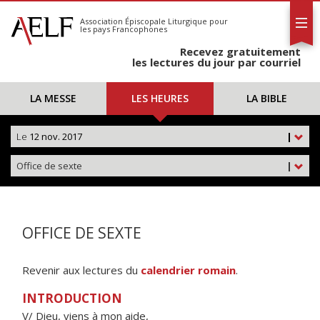
L'AELF
S'abonner
Association Épiscopale Liturgique
pour
les pays Francophones
Calendrier
Recevez gratuitement
Contact
les lectures du jour par courriel
LA MESSE
LES HEURES
LA BIBLE
Le
12 nov. 2017
|
Office de sexte
|
OFFICE DE SEXTE
Revenir aux lectures du
calendrier romain
.
INTRODUCTION
V/ Dieu, viens à mon aide,