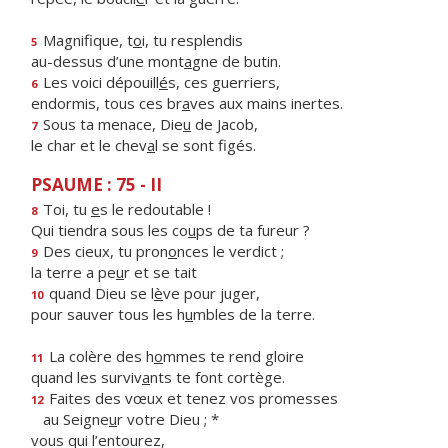
Magnifique, t
o
i, tu resplendis
5
au-dessus d’une mont
a
gne de butin.
Les voici dépouill
é
s, ces guerriers,
6
endormis, tous ces br
a
ves aux mains inertes.
Sous ta menace, Die
u
de Jacob,
7
le char et le chev
a
l se sont figés.
PSAUME : 75 - II
Toi, tu
e
s le redoutable !
8
Qui tiendra sous les co
u
ps de ta fureur ?
Des cieux, tu pron
o
nces le verdict ;
9
la terre a pe
u
r et se tait
quand Dieu se l
è
ve pour juger,
10
pour sauver tous les h
u
mbles de la terre.
La colère des h
o
mmes te rend gloire
11
quand les surviv
a
nts te font cortège.
Faites des vœux et tenez vos promesses
12
au Seigne
u
r votre Dieu ; *
vous qui l’entourez,