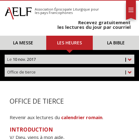
L'AELF
S'abonner
Association Épiscopale Liturgique
pour
les pays Francophones
Calendrier
Recevez gratuitement
Contact
les lectures du jour par courriel
LA MESSE
LES HEURES
LA BIBLE
Le
10 nov. 2017
|
Office de tierce
|
OFFICE DE TIERCE
Revenir aux lectures du
calendrier romain
.
INTRODUCTION
V/ Dieu, viens à mon aide,