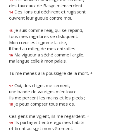
des taureaux de Bas
a
n m'encerclent.
Des lions qui déch
i
rent et rugissent
14
ouvrent leur gue
u
le contre moi.
Je suis comme l'ea
u
qui se répand,
15
tous mes m
e
mbres se disloquent.
Mon cœur est c
o
mme la cire,
il fond au milie
u
de mes entrailles.
Ma vigueur a séch
é
comme l'argile,
16
ma langue c
o
lle à mon palais.
Tu me mènes à la poussi
è
re de la mort. +
Oui, des chi
e
ns me cernent,
17
une bande de vauri
e
ns m'entoure.
Ils me percent les m
a
ins et les pieds ;
je peux compt
e
r tous mes os.
18
Ces gens me v
o
ient, ils me regardent. +
Ils partagent entre e
u
x mes habits
19
et tirent au s
o
rt mon vêtement.