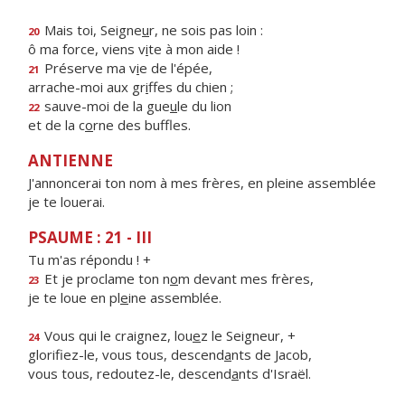
Mais toi, Seigne
u
r, ne sois pas loin :
20
ô ma force, viens v
i
te à mon aide !
Préserve ma v
i
e de l'épée,
21
arrache-moi aux gr
i
ffes du chien ;
sauve-moi de la gue
u
le du lion
22
et de la c
o
rne des buffles.
ANTIENNE
J'annoncerai ton nom à mes frères, en pleine assemblée
je te louerai.
PSAUME : 21 - III
Tu m'as répondu ! +
Et je proclame ton n
o
m devant mes frères,
23
je te loue en pl
e
ine assemblée.
Vous qui le craignez, lou
e
z le Seigneur, +
24
glorifiez-le, vous tous, descend
a
nts de Jacob,
vous tous, redoutez-le, descend
a
nts d'Israël.