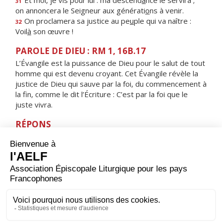
Et moi, je vis pour lui : ma descend
a
nce le servira ;
31
on annoncera le Seigneur aux générati
o
ns à venir.
On proclamera sa justice au pe
u
ple qui va naître :
32
Voil
à
son œuvre !
PAROLE DE DIEU : RM 1, 16B.17
L’Évangile est la puissance de Dieu pour le salut de tout
homme qui est devenu croyant. Cet Évangile révèle la
justice de Dieu qui sauve par la foi, du commencement à
la fin, comme le dit l’Écriture : C’est par la foi que le
juste vivra.
RÉPONS
V/ Le joie de notre cœur vient de Dieu,
notre confiance est dans son nom très saint.
ORAISON
Nous te supplions instamment, Seigneur Jésus, à l'heure
où tu fus conduit à la croix pour le salut du monde :
pardonne-nous les fautes commises et protège-nous
pour l'avenir. Toi qui règnes.