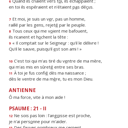
Quand ils criaient vers t
o
i, ils échappaient ;
6
en toi ils espéraient et n'étaient p
a
s déçus.
Et moi, je suis un v
e
r, pas un homme,
7
raillé par les gens, rejet
é
par le peuple.
Tous ceux qui me v
o
ient me bafouent,
8
ils ricanent et h
o
chent la tête :
« Il comptait sur le Seigne
u
r : qu'il le délivre !
9
Qu'il le sauve, puisqu'il
e
st son ami ! »
C'est toi qui m'as tiré du v
e
ntre de ma mère,
10
qui m'as mis en sûret
é
entre ses bras.
À toi je fus confi
é
dès ma naissance ;
11
dès le ventre de ma m
è
re, tu es mon Dieu.
ANTIENNE
Ô ma force, vite à mon aide !
PSAUME : 21 - II
Ne sois pas loin : l'ang
o
isse est proche,
12
je n'ai pers
o
nne pour m'aider.
Des fauves nombre
u
x me cernent,
13