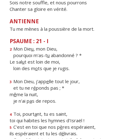
Sois notre souffle, et nous pourrons
Chanter sa gloire en vérité.
ANTIENNE
Tu me mènes à la poussière de la mort.
PSAUME : 21 - I
Mon Die
u
, mon Dieu,
2
pourquoi m'as-t
u
abandonné ? *
Le sal
u
t est loin de moi,
loin des m
o
ts que je rugis.
Mon Dieu, j'app
e
lle tout le jour,
3
et tu ne r
é
ponds pas ; *
m
ê
me la nuit,
je n'ai p
a
s de repos.
Toi, pourt
a
nt, tu es saint,
4
toi qui habites les h
y
mnes d'Israël !
C'est en toi que nos p
è
res espéraient,
5
ils espéraient et tu les d
é
livrais.