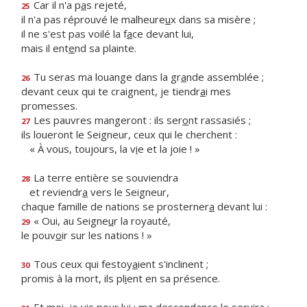
Car il n'a p
a
s rejeté,
25
il n'a pas réprouvé le malheure
u
x dans sa misère ;
il ne s'est pas voilé la f
a
ce devant lui,
mais il ent
e
nd sa plainte.
Tu seras ma louange dans la gr
a
nde assemblée ;
26
devant ceux qui te craignent, je tiendr
a
i mes
promesses.
Les pauvres mangeront : ils ser
o
nt rassasiés ;
27
ils loueront le Seigneur, ceux qui le cherchent :
« À vous, toujours, la v
i
e et la joie ! »
La terre entière se souviendra
28
et reviendr
a
vers le Seigneur,
chaque famille de nations se prosterner
a
devant lui :
« Oui, au Seigne
u
r la royauté,
29
le pouv
o
ir sur les nations ! »
Tous ceux qui festoy
a
ient s'inclinent ;
30
promis à la mort, ils pl
i
ent en sa présence.