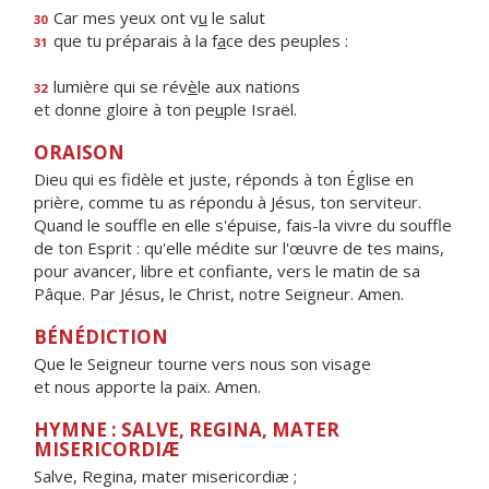
Car mes yeux ont v
u
le salut
30
que tu préparais à la f
a
ce des peuples :
31
lumière qui se rév
è
le aux nations
32
et donne gloire à ton pe
u
ple Israël.
ORAISON
Dieu qui es fidèle et juste, réponds à ton Église en
prière, comme tu as répondu à Jésus, ton serviteur.
Quand le souffle en elle s'épuise, fais-la vivre du souffle
de ton Esprit : qu'elle médite sur l'œuvre de tes mains,
pour avancer, libre et confiante, vers le matin de sa
Pâque. Par Jésus, le Christ, notre Seigneur. Amen.
BÉNÉDICTION
Que le Seigneur tourne vers nous son visage
et nous apporte la paix. Amen.
HYMNE : SALVE, REGINA, MATER
MISERICORDIÆ
Salve, Regina, mater misericordiæ ;