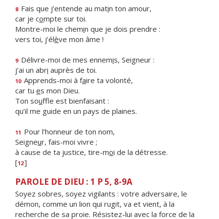
Fais que j’entende au mat
i
n ton amour,
8
car je c
o
mpte sur toi.
Montre-moi le chem
i
n que je dois prendre :
vers toi, j’él
è
ve mon âme !
Délivre-moi de mes ennem
i
s, Seigneur :
9
j’ai un abr
i
auprès de toi.
Apprends-moi à f
a
ire ta volonté,
10
car tu
e
s mon Dieu.
Ton so
u
ffle est bienfaisant :
qu’il me guide en un pays de plaines.
Pour l’honneur de ton nom,
11
Seigne
u
r, fais-moi vivre ;
à cause de ta justice, tire-m
o
i de la détresse.
[
]
12
PAROLE DE DIEU : 1 P 5, 8-9A
Soyez sobres, soyez vigilants : votre adversaire, le
démon, comme un lion qui rugit, va et vient, à la
recherche de sa proie. Résistez-lui avec la force de la