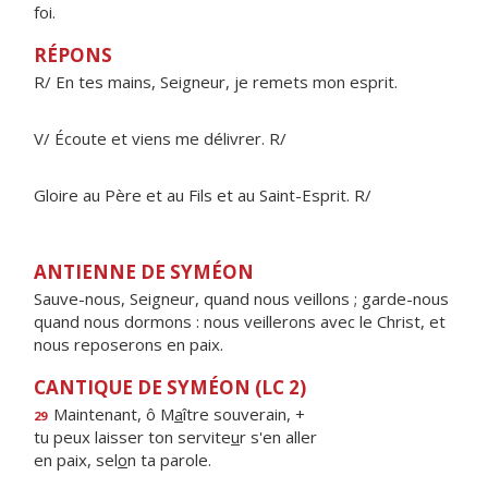
foi.
RÉPONS
R/ En tes mains, Seigneur, je remets mon esprit.
V/ Écoute et viens me délivrer. R/
Gloire au Père et au Fils et au Saint-Esprit. R/
ANTIENNE DE SYMÉON
Sauve-nous, Seigneur, quand nous veillons ; garde-nous
quand nous dormons : nous veillerons avec le Christ, et
nous reposerons en paix.
CANTIQUE DE SYMÉON (LC 2)
Maintenant, ô M
a
ître souverain, +
29
tu peux laisser ton servite
u
r s'en aller
en paix, sel
o
n ta parole.