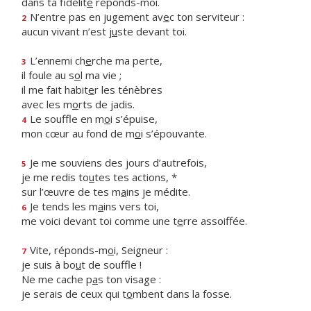
dans ta fidélit
é
réponds-moi.
N’entre pas en jugement av
e
c ton serviteur :
2
aucun vivant n’est j
u
ste devant toi.
L’ennemi ch
e
rche ma perte,
3
il foule au s
o
l ma vie ;
il me fait habit
e
r les ténèbres
avec les m
o
rts de jadis.
Le souffle en m
o
i s’épuise,
4
mon cœur au fond de m
o
i s’épouvante.
Je me souviens des jours d’autrefois,
5
je me redis to
u
tes tes actions, *
sur l’œuvre de tes m
a
ins je médite.
Je tends les m
a
ins vers toi,
6
me voici devant toi comme une t
e
rre assoiffée.
Vite, réponds-m
o
i, Seigneur :
7
je suis à bo
u
t de souffle !
Ne me cache p
a
s ton visage :
je serais de ceux qui t
o
mbent dans la fosse.