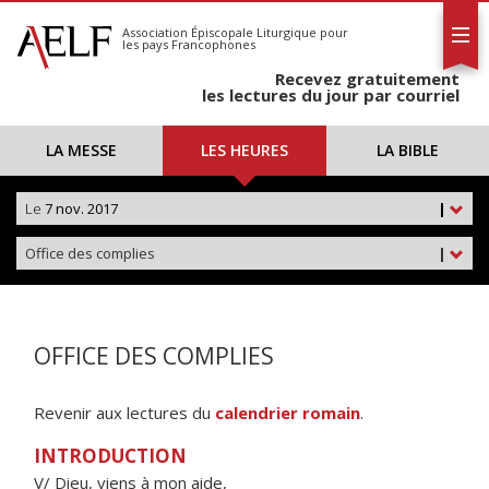
L'AELF
S'abonner
Association Épiscopale Liturgique
pour
les pays Francophones
Calendrier
Recevez gratuitement
Contact
les lectures du jour par courriel
LA MESSE
LES HEURES
LA BIBLE
Le
7 nov. 2017
|
Office des complies
|
OFFICE DES COMPLIES
Revenir aux lectures du
calendrier romain
.
INTRODUCTION
V/ Dieu, viens à mon aide,