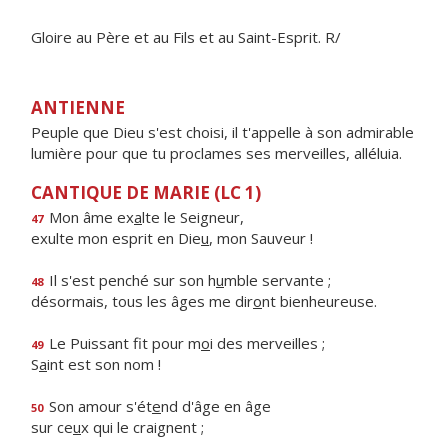
Gloire au Père et au Fils et au Saint-Esprit. R/
ANTIENNE
Peuple que Dieu s'est choisi, il t'appelle à son admirable
lumière pour que tu proclames ses merveilles, alléluia.
CANTIQUE DE MARIE (LC 1)
Mon âme ex
a
lte le Seigneur,
47
exulte mon esprit en Die
u
, mon Sauveur !
Il s'est penché sur son h
u
mble servante ;
48
désormais, tous les âges me dir
o
nt bienheureuse.
Le Puissant fit pour m
o
i des merveilles ;
49
S
a
int est son nom !
Son amour s'ét
e
nd d'âge en âge
50
sur ce
u
x qui le craignent ;