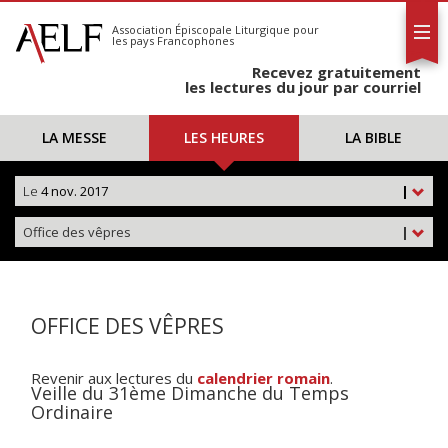
L'AELF
S'abonner
Association Épiscopale Liturgique
pour
les pays Francophones
Calendrier
Recevez gratuitement
Contact
les lectures du jour par courriel
LA MESSE
LES HEURES
LA BIBLE
Le
4 nov. 2017
|
Office des vêpres
|
OFFICE DES VÊPRES
Revenir aux lectures du
calendrier romain
.
Veille du 31ème Dimanche du Temps
Ordinaire