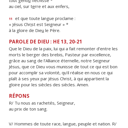
tout geno
u
fléchisse *
au ciel, sur t
e
rre et aux enfers,
et que toute langue proclame :
11
« Jésus Chr
i
st est Seigneur » *
à la gloire de Die
u
le Père.
PAROLE DE DIEU : HE 13, 20-21
Que le Dieu de la paix, lui qui a fait remonter d’entre les
morts le berger des brebis, Pasteur par excellence,
grâce au sang de l’Alliance éternelle, notre Seigneur
Jésus, que ce Dieu vous munisse de tout ce qui est bon
pour accomplir sa volonté, qu’il réalise en nous ce qui
plaît à ses yeux par Jésus Christ, à qui appartient la
gloire pour les siècles des siècles. Amen.
RÉPONS
R/ Tu nous as rachetés, Seigneur,
au prix de ton sang.
V/ Hommes de toute race, langue, peuple et nation. R/