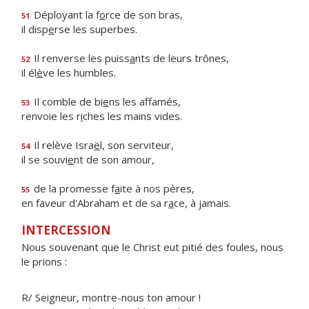
Déployant la f
o
rce de son bras,
51
il disp
e
rse les superbes.
Il renverse les puiss
a
nts de leurs trônes,
52
il él
è
ve les humbles.
Il comble de bi
e
ns les affamés,
53
renvoie les r
i
ches les mains vides.
Il relève Isra
ë
l, son serviteur,
54
il se souvi
e
nt de son amour,
de la promesse f
a
ite à nos pères,
55
en faveur d'Abraham et de sa r
a
ce, à jamais.
INTERCESSION
Nous souvenant que le Christ eut pitié des foules, nous
le prions :
R/ Seigneur, montre-nous ton amour !