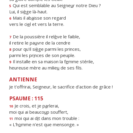
Qui est semblable au Seigne
u
r notre Dieu ?
5
Lui, il si
è
ge là-haut.
Mais il ab
a
isse son regard
6
vers le ci
e
l et vers la terre.
De la poussière il rel
è
ve le faible,
7
il retire le pa
u
vre de la cendre
pour qu'il si
è
ge parmi les princes,
8
parmi les pr
i
nces de son peuple.
Il installe en sa maison la f
e
mme stérile,
9
heureuse mère au milie
u
de ses fils.
ANTIENNE
Je t'offrirai, Seigneur, le sacrifice d'action de grâce !
PSAUME : 115
Je crois, et je p
a
rlerai,
10
moi qui ai beauco
u
p souffert,
moi qui ai d
i
t dans mon trouble :
11
« L'h
o
mme n'est que mensonge. »