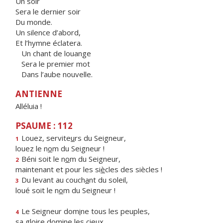
Un soir
Sera le dernier soir
Du monde.
Un silence d’abord,
Et l’hymne éclatera.
Un chant de louange
Sera le premier mot
Dans l’aube nouvelle.
ANTIENNE
Alléluia !
PSAUME : 112
Louez, servite
u
rs du Seigneur,
1
louez le n
o
m du Seigneur !
Béni soit le n
o
m du Seigneur,
2
maintenant et pour les si
è
cles des siècles !
Du levant au couch
a
nt du soleil,
3
loué soit le n
o
m du Seigneur !
Le Seigneur dom
i
ne tous les peuples,
4
sa gloire dom
i
ne les cieux.