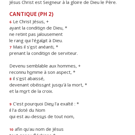
Jésus Christ est Seigneur à la gloire de Dieu le Père.
CANTIQUE (PH 2)
Le Christ Jésus, +
6
ayant la conditi
o
n de Dieu, *
ne retint pas jalousement
le rang qui l'égal
a
it à Dieu.
Mais il s'
e
st anéanti, *
7
prenant la conditi
o
n de serviteur.
Devenu semblable aux hommes, +
reconnu h
o
mme à son aspect, *
il s'
e
st abaissé,
8
devenant obéiss
a
nt jusqu'à la mort, *
et la m
o
rt de la croix.
C'est pourquoi Die
u
l'a exalté : *
9
il l'a doté du Nom
qui est au-dess
u
s de tout nom,
afin qu'au nom de Jésus
10