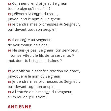
Comment rendr
a
i-je au Seigneur
12
tout le bi
e
n qu'il m'a fait ?
J'élèverai la co
u
pe du salut,
13
j'invoquerai le n
o
m du Seigneur.
Je tiendrai mes prom
e
sses au Seigneur,
14
oui, devant to
u
t son peuple !
Il en co
û
te au Seigneur
15
de voir mour
i
r les siens !
Ne suis-je pas, Seigneur, ton serviteur,
16
ton serviteur, le f
ls de ta servante, *
moi, dont tu bris
a
s les chaînes ?
Je t'offrirai le sacrif
ce d'action de grâce,
17
j'invoquerai le n
o
m du Seigneur.
Je tiendrai mes prom
e
sses au Seigneur,
18
oui, devant to
u
t son peuple,
à l'entrée de la mais
o
n du Seigneur,
19
au milie
u
de Jérusalem !
ANTIENNE