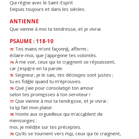
Qui règne avec le Saint-Esprit
Depuis toujours et dans les siècles.
ANTIENNE
Que vienne à moi ta tendresse, et je vivrai.
PSAUME : 118-10
Tes mains m’ont façonn
é
, affermi ;
73
éclaire-moi, que j’appr
e
nne tes volontés.
À me voir, ceux qui te cr
a
ignent se réjouissent,
74
car j’esp
è
re en ta parole.
Seigneur, je le sais, tes décisi
o
ns sont justes ;
75
tu es fid
è
le quand tu m’éprouves.
Que j’aie pour consolati
o
n ton amour
76
selon tes prom
e
sses à ton serviteur !
Que vienne à moi ta tendr
e
sse, et je vivrai :
77
ta l
o
i fait mon plaisir.
Honte aux orgueilleux qui m’acc
a
blent de
78
mensonges ;
moi, je méd
i
te sur tes préceptes.
Qu’ils se tournent vers m
o
i, ceux qui te craignent,
79