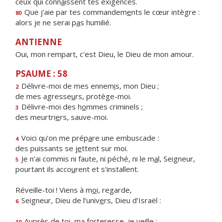
ceux qui conn
a
issent tes exigences.
Que j’aie par tes commandem
e
nts le cœur intègre :
80
alors je ne serai p
a
s humilié.
ANTIENNE
Oui, mon rempart, c'est Dieu, le Dieu de mon amour.
PSAUME : 58
Délivre-moi de mes ennem
i
s, mon Dieu ;
2
de mes agresse
u
rs, protège-moi.
Délivre-moi des h
o
mmes criminels ;
3
des meurtri
e
rs, sauve-moi.
Voici qu’on me prép
a
re une embuscade :
4
des puissants se j
e
ttent sur moi.
Je n’ai commis ni faute, ni péché, ni le m
a
l, Seigneur,
5
pourtant ils acco
u
rent et s’installent.
Réveille-toi ! Viens à m
o
i, regarde,
Seigneur, Dieu de l’univ
e
rs, Dieu d’Israël :
6
Auprès de toi, ma forter
e
sse, je veille ;
10