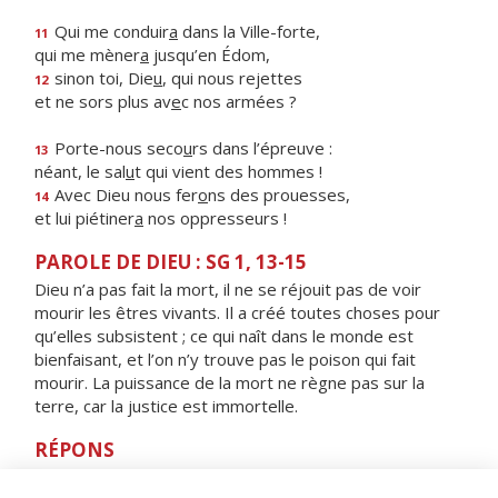
Qui me conduir
a
dans la Ville-forte,
11
qui me mèner
a
jusqu’en Édom,
sinon toi, Die
u
, qui nous rejettes
12
et ne sors plus av
e
c nos armées ?
Porte-nous seco
u
rs dans l’épreuve :
13
néant, le sal
u
t qui vient des hommes !
Avec Dieu nous fer
o
ns des prouesses,
14
et lui piétiner
a
nos oppresseurs !
PAROLE DE DIEU : SG 1, 13-15
Dieu n’a pas fait la mort, il ne se réjouit pas de voir
mourir les êtres vivants. Il a créé toutes choses pour
qu’elles subsistent ; ce qui naît dans le monde est
bienfaisant, et l’on n’y trouve pas le poison qui fait
mourir. La puissance de la mort ne règne pas sur la
terre, car la justice est immortelle.
RÉPONS
V/
Le Seigneur a sauvé mon âme de la mort ;