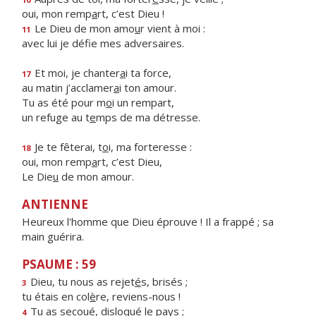
oui, mon remp
a
rt, c’est Dieu !
Le Dieu de mon amo
u
r vient à moi :
11
avec lui je déf
e mes adversaires.
Et moi, je chanter
a
i ta force,
17
au matin j’acclamer
a
i ton amour.
Tu as été pour m
o
i un rempart,
un refuge au t
e
mps de ma détresse.
Je te fêterai, t
o
i, ma forteresse :
18
oui, mon remp
a
rt, c’est Dieu,
Le Die
u
de mon amour.
ANTIENNE
Heureux l'homme que Dieu éprouve ! Il a frappé ; sa
main guérira.
PSAUME : 59
Dieu, tu nous as rejet
é
s, brisés ;
3
tu étais en col
è
re, reviens-nous !
Tu as secoué, disloqu
é
le pays ;
4