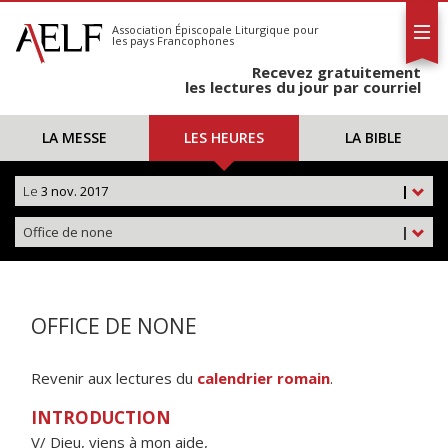
L'AELF
S'abonner
Association Épiscopale Liturgique
pour
les pays Francophones
Calendrier
Recevez gratuitement
Contact
les lectures du jour par courriel
LA MESSE
LES HEURES
LA BIBLE
Le
3 nov. 2017
|
Office de none
|
OFFICE DE NONE
Revenir aux lectures du
calendrier romain
.
INTRODUCTION
V/ Dieu, viens à mon aide,