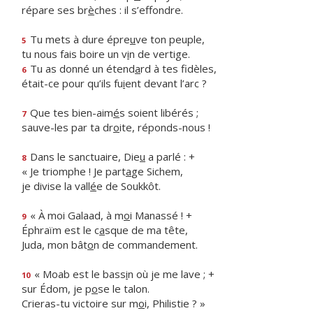
répare ses br
è
ches : il s’effondre.
Tu mets à dure épre
u
ve ton peuple,
5
tu nous fais boire un v
i
n de vertige.
Tu as donné un étend
a
rd à tes fidèles,
6
était-ce pour qu’ils fu
i
ent devant l’arc ?
Que tes bien-aim
é
s soient libérés ;
7
sauve-les par ta dr
o
ite, réponds-nous !
Dans le sanctuaire, Die
u
a parlé : +
8
« Je triomphe ! Je part
a
ge Sichem,
je divise la vall
é
e de Soukkôt.
« À moi Galaad, à m
o
i Manassé ! +
9
Éphraïm est le c
a
sque de ma tête,
Juda, mon bât
o
n de commandement.
« Moab est le bass
i
n où je me lave ; +
10
sur Édom, je p
o
se le talon.
Crieras-tu victoire sur m
o
i, Philistie ? »