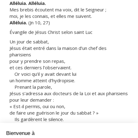
Alléluia. Alléluia.
Mes brebis écoutent ma voix, dit le Seigneur ;
moi, je les connais, et elles me suivent.
Alléluia.
(Jn 10, 27)
Évangile de Jésus Christ selon saint Luc
Un jour de sabbat,
Jésus était entré dans la maison d’un chef des
pharisiens
pour y prendre son repas,
et ces derniers l’observaient.
Or voici qu’il y avait devant lui
un homme atteint d’hydropisie.
Prenant la parole,
Jésus s’adressa aux docteurs de la Loi et aux pharisiens
pour leur demander :
« Est-il permis, oui ou non,
de faire une guérison le jour du sabbat ? »
Ils gardèrent le silence.
Tenant alors le malade, Jésus le guérit et le laissa aller.
Puis il leur dit :