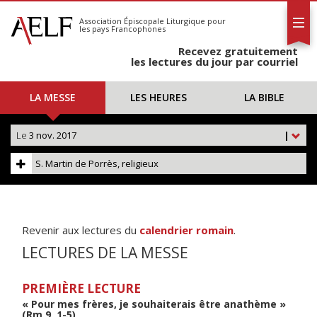
L'AELF
S'abonner
Association Épiscopale Liturgique
pour
les pays Francophones
Calendrier
Recevez gratuitement
Contact
les lectures du jour par courriel
LA MESSE
LES HEURES
LA BIBLE
Le
3 nov. 2017
|
S. Martin de Porrès, religieux
Revenir aux lectures du
calendrier romain
.
LECTURES DE LA MESSE
PREMIÈRE LECTURE
« Pour mes frères, je souhaiterais être anathème »
(Rm 9, 1-5)