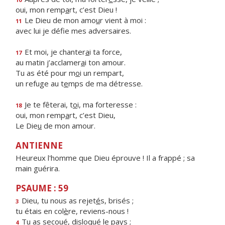
oui, mon remp
a
rt, c’est Dieu !
Le Dieu de mon amo
u
r vient à moi :
11
avec lui je déf
e mes adversaires.
Et moi, je chanter
a
i ta force,
17
au matin j’acclamer
a
i ton amour.
Tu as été pour m
o
i un rempart,
un refuge au t
e
mps de ma détresse.
Je te fêterai, t
o
i, ma forteresse :
18
oui, mon remp
a
rt, c’est Dieu,
Le Die
u
de mon amour.
ANTIENNE
Heureux l'homme que Dieu éprouve ! Il a frappé ; sa
main guérira.
PSAUME : 59
Dieu, tu nous as rejet
é
s, brisés ;
3
tu étais en col
è
re, reviens-nous !
Tu as secoué, disloqu
é
le pays ;
4