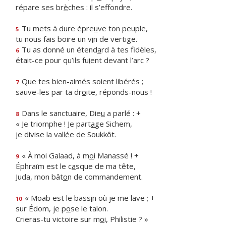
répare ses br
è
ches : il s’effondre.
Tu mets à dure épre
u
ve ton peuple,
5
tu nous fais boire un v
i
n de vertige.
Tu as donné un étend
a
rd à tes fidèles,
6
était-ce pour qu’ils fu
i
ent devant l’arc ?
Que tes bien-aim
é
s soient libérés ;
7
sauve-les par ta dr
o
ite, réponds-nous !
Dans le sanctuaire, Die
u
a parlé : +
8
« Je triomphe ! Je part
a
ge Sichem,
je divise la vall
é
e de Soukkôt.
« À moi Galaad, à m
o
i Manassé ! +
9
Éphraïm est le c
a
sque de ma tête,
Juda, mon bât
o
n de commandement.
« Moab est le bass
i
n où je me lave ; +
10
sur Édom, je p
o
se le talon.
Crieras-tu victoire sur m
o
i, Philistie ? »