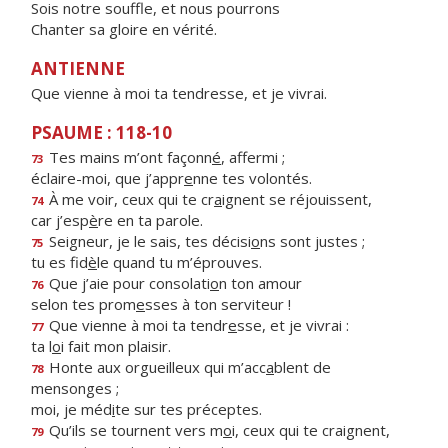
Sois notre souffle, et nous pourrons
Chanter sa gloire en vérité.
ANTIENNE
Que vienne à moi ta tendresse, et je vivrai.
PSAUME : 118-10
Tes mains m’ont façonn
é
, affermi ;
73
éclaire-moi, que j’appr
e
nne tes volontés.
À me voir, ceux qui te cr
a
ignent se réjouissent,
74
car j’esp
è
re en ta parole.
Seigneur, je le sais, tes décisi
o
ns sont justes ;
75
tu es fid
è
le quand tu m’éprouves.
Que j’aie pour consolati
o
n ton amour
76
selon tes prom
e
sses à ton serviteur !
Que vienne à moi ta tendr
e
sse, et je vivrai :
77
ta l
o
i fait mon plaisir.
Honte aux orgueilleux qui m’acc
a
blent de
78
mensonges ;
moi, je méd
i
te sur tes préceptes.
Qu’ils se tournent vers m
o
i, ceux qui te craignent,
79