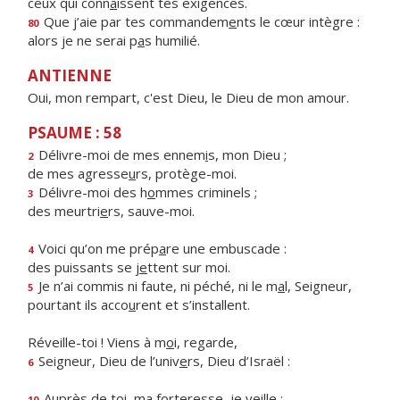
ceux qui conn
a
issent tes exigences.
Que j’aie par tes commandem
e
nts le cœur intègre :
80
alors je ne serai p
a
s humilié.
ANTIENNE
Oui, mon rempart, c'est Dieu, le Dieu de mon amour.
PSAUME : 58
Délivre-moi de mes ennem
i
s, mon Dieu ;
2
de mes agresse
u
rs, protège-moi.
Délivre-moi des h
o
mmes criminels ;
3
des meurtri
e
rs, sauve-moi.
Voici qu’on me prép
a
re une embuscade :
4
des puissants se j
e
ttent sur moi.
Je n’ai commis ni faute, ni péché, ni le m
a
l, Seigneur,
5
pourtant ils acco
u
rent et s’installent.
Réveille-toi ! Viens à m
o
i, regarde,
Seigneur, Dieu de l’univ
e
rs, Dieu d’Israël :
6
Auprès de toi, ma forter
e
sse, je veille ;
10