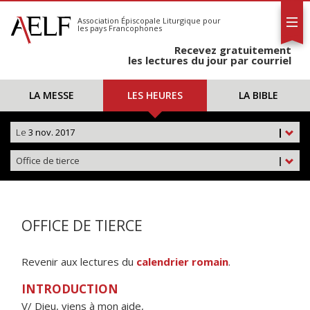
L'AELF
S'abonner
Association Épiscopale Liturgique
pour
les pays Francophones
Calendrier
Recevez gratuitement
Contact
les lectures du jour par courriel
LA MESSE
LES HEURES
LA BIBLE
Le
3 nov. 2017
|
Office de tierce
|
OFFICE DE TIERCE
Revenir aux lectures du
calendrier romain
.
INTRODUCTION
V/ Dieu, viens à mon aide,