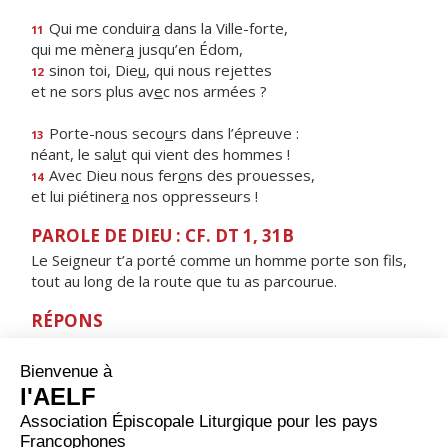
Qui me conduir
a
dans la Ville-forte,
11
qui me mèner
a
jusqu’en Édom,
sinon toi, Die
u
, qui nous rejettes
12
et ne sors plus av
e
c nos armées ?
Porte-nous seco
u
rs dans l’épreuve :
13
néant, le sal
u
t qui vient des hommes !
Avec Dieu nous fer
o
ns des prouesses,
14
et lui piétiner
a
nos oppresseurs !
PAROLE DE DIEU : CF. DT 1, 31B
Le Seigneur t’a porté comme un homme porte son fils,
tout au long de la route que tu as parcourue.
RÉPONS
V/ Seigneur, que ta promesse me soutienne et je vivrai
:
ne déçois pas mon attente.
ORAISON