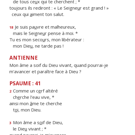
de tous ce
u
x qui te cherchent ; *
toujours ils rediront : « Le Seigne
u
r est grand ! »
ceux qui
a
iment ton salut.
Je suis pa
u
vre et malheureux,
18
mais le Seigne
u
r pense à moi. *
Tu es mon seco
u
rs, mon libérateur :
mon Die
u
, ne tarde pas !
ANTIENNE
Mon âme a soif du Dieu vivant, quand pourrai-je
m'avancer et paraître face à Dieu ?
PSAUME : 41
Comme un c
e
rf altéré
2
ch
e
rche l'eau vive, *
ainsi mon
â
me te cherche
t
o
i, mon Dieu.
Mon âme a s
o
if de Dieu,
3
le Die
u
vivant ; *