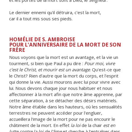
et les portes de la mort sont à Dieu, le Seigneur.
Le dernier ennemi qu'il détruira, c'est la mort,
car il a tout mis sous ses pieds.
HOMÉLIE DE S. AMBROISE
POUR L'ANNIVERSAIRE DE LA MORT DE SON
FRÈRE
Nous voyons que la mort est un avantage, et la vie un
tourment, si bien que Paul a pu dire :
Pour moi, vivre
c'est le Christ, et mourir est un avantage
. Qu'est-ce que
le Christ? Rien d'autre que la mort du corps, et l'esprit
qui donne la vie. Aussi mourons avec lui pour vivre avec
lui. Nous devons chaque jour nous habituer et nous
affectionner à la mort afin que notre âme apprenne, par
cette séparation, à se détacher des désirs matériels.
Notre âme établie dans les hauteurs, où les sensualités
terrestres ne peuvent accéder pour l'engluer,
accueillera l'image de la mort pour ne pas encourir le
châtiment de la mort. En effet
la loi
de la chair
est en
lutte contre la loi de l'âme
et cherche à l'entraîner dans