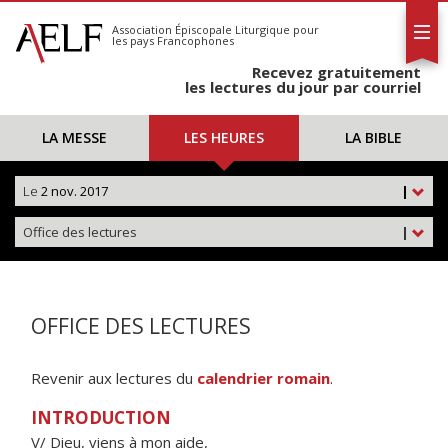
L'AELF
S'abonner
Association Épiscopale Liturgique
pour
les pays Francophones
Calendrier
Recevez gratuitement
Contact
les lectures du jour par courriel
LA MESSE
LES HEURES
LA BIBLE
Le
2 nov. 2017
|
Office des lectures
|
OFFICE DES LECTURES
Revenir aux lectures du
calendrier romain
.
INTRODUCTION
V/ Dieu, viens à mon aide,