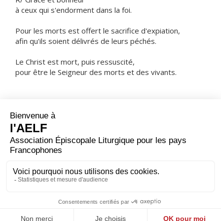
à ceux qui s'endorment dans la foi.
Pour les morts est offert le sacrifice d'expiation,
afin qu'ils soient délivrés de leurs péchés.
Le Christ est mort, puis ressuscité,
pour être le Seigneur des morts et des vivants.
ORAISON
Écoute nos prières avec bonté, Seigneur, nous t'en
prions : tandis que grandit notre foi en ton Fils
ressuscité d'entre les morts, affermis aussi notre
espérance, puisque nous attendons la résurrection de
ceux qui t'ont servi. Par Jésus-Christ, ton Fils, notre
Seigneur, qui vit et règne avec toi dans l'unité du Saint-
Esprit, Dieu, pour les siècles des siècles.