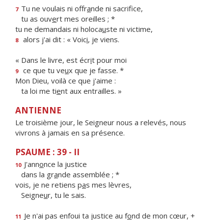
Tu ne voulais ni offr
a
nde ni sacrifice,
7
tu as ouv
e
rt mes oreilles ; *
tu ne demandais ni holoca
u
ste ni victime,
alors j'ai dit : « Voic
i
, je viens.
8
« Dans le livre, est écr
i
t pour moi
ce que tu ve
u
x que je fasse. *
9
Mon Dieu, voilà ce que j'aime :
ta loi me ti
e
nt aux entrailles. »
ANTIENNE
Le troisième jour, le Seigneur nous a relevés, nous
vivrons à jamais en sa présence.
PSAUME : 39 - II
J'ann
o
nce la justice
10
dans la gr
a
nde assemblée ; *
vois, je ne retiens p
a
s mes lèvres,
Seigne
u
r, tu le sais.
Je n'ai pas enfoui ta justice au f
o
nd de mon cœur, +
11