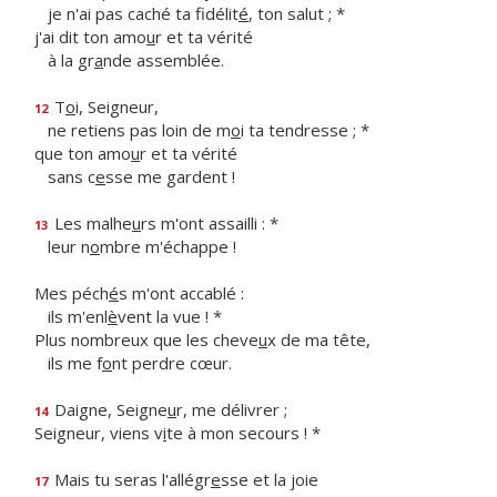
je n'ai pas caché ta fidélit
é
, ton salut ; *
j'ai dit ton amo
u
r et ta vérité
à la gr
a
nde assemblée.
T
o
i, Seigneur,
12
ne retiens pas loin de m
o
i ta tendresse ; *
que ton amo
u
r et ta vérité
sans c
e
sse me gardent !
Les malhe
u
rs m'ont assailli : *
13
leur n
o
mbre m'échappe !
Mes péch
é
s m'ont accablé :
ils m'enl
è
vent la vue ! *
Plus nombreux que les cheve
u
x de ma tête,
ils me f
o
nt perdre cœur.
Daigne, Seigne
u
r, me délivrer ;
14
Seigneur, viens v
i
te à mon secours ! *
Mais tu seras l'allégr
e
sse et la joie
17