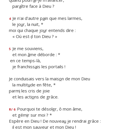
quand pourr
a
i-je m'avancer,
par
a
ître face à Dieu ?
Je n'ai d'autre p
a
in que mes larmes,
4
le jo
u
r, la nuit, *
moi qui chaque jo
u
r entends dire :
« Où est-
i
l ton Dieu ? »
Je me souviens,
5
et mon
â
me déborde : *
en ce temps-là,
je franchiss
a
is les portails !
Je conduisais vers la mais
o
n de mon Dieu
la multit
u
de en fête, *
parm
i
les cris de joie
et les acti
o
ns de grâce.
Pourquoi te désol
e
r, ô mon âme,
R/ 6
et gém
i
r sur moi ? *
Espère en Dieu ! De nouvea
u
je rendrai grâce :
il est mon sauve
u
r et mon Dieu !