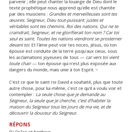
parvenir ; elle peut chanter la louange de Dieu dont le
texte prophétique nous apprend qu'elle est chantée
par des musiciens :
Grandes et merveilleuses sont tes
œuvres. Seigneur, Dieu tout-puissant: justes et
véritables sont tes chemins. Roi des nations. Qui ne te
craindrait, Seigneur, et ne glorifierait ton nom ? Car toi
seul es saint. Toutes les nations viendront se prosterner
devant toi
. Et l'âme peut voir tes noces, Jésus, où ton
épouse est conduite de la terre jusqu'aux cieux, sous
les acclamations joyeuses de tous —
car vers toi vient
toute chair
— ton épouse qui n'est plus exposée aux
dangers du monde, mais unie à ton Esprit. ~
C'est ce que le saint roi David a souhaité, plus que toute
autre chose, pour lui-même, c'est ce qu'il a voulu voir et
contempler :
La seule chose que je demande au
Seigneur, la seule que je cherche, c'est d'habiter la
maison du Seigneur tous les jours de ma vie, et de
découvrir la douceur du Seigneur.
RÉPONS
R/ Grâce et bonheur