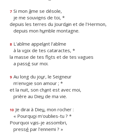
Si mon
â
me se désole,
7
je me souvi
e
ns de toi, *
depuis les terres du Jourd
a
in et de l'Hermon,
depuis mon h
u
mble montagne.
L'abîme appel
a
nt l'abîme
8
à la v
o
ix de tes cataractes, *
la masse de tes fl
o
ts et de tes vagues
a pass
é
sur moi.
Au long du jo
u
r, le Seigneur
9
m'env
o
ie son amour ; *
et la nuit, son ch
a
nt est avec moi,
prière au Die
u
de ma vie.
Je dirai à Die
u
, mon rocher :
10
« Pourqu
o
i m'oublies-tu ? *
Pourquoi v
a
is-je assombri,
press
é
par l'ennemi ? »