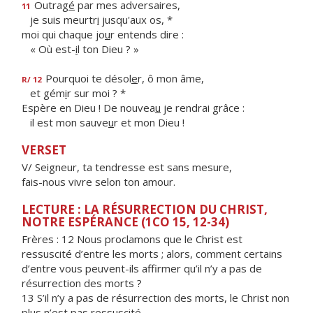
Outrag
é
par mes adversaires,
11
je suis meurtr
i
jusqu'aux os, *
moi qui chaque jo
u
r entends dire :
« Où est-
i
l ton Dieu ? »
Pourquoi te désol
e
r, ô mon âme,
R/ 12
et gém
i
r sur moi ? *
Espère en Dieu ! De nouvea
u
je rendrai grâce :
il est mon sauve
u
r et mon Dieu !
VERSET
V/ Seigneur, ta tendresse est sans mesure,
fais-nous vivre selon ton amour.
LECTURE : LA RÉSURRECTION DU CHRIST,
NOTRE ESPÉRANCE (1CO 15, 12-34)
Frères : 12 Nous proclamons que le Christ est
ressuscité d’entre les morts ; alors, comment certains
d’entre vous peuvent-ils affirmer qu’il n’y a pas de
résurrection des morts ?
13 S’il n’y a pas de résurrection des morts, le Christ non
plus n’est pas ressuscité.