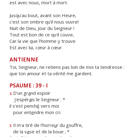
est avec nous, mort à mort.
Jusqu'au bout, avant son Heure,
c'est son ombre qu'il nous ouvre!
Nuit de Dieu, Jour du Seigneur !
Tout est bon de ce qu'il couve,
Car la vie que l'homme y trouve
Est avec lui, cœur à cœur.
ANTIENNE
Toi, Seigneur, ne retiens pas loin de moi ta tendresse :
que ton amour et ta vérité me gardent.
PSAUME : 39 - I
D'un gr
a
nd espoir
2
j'espér
a
is le Seigneur : *
il s'est pench
é
vers moi
pour ent
e
ndre mon cri.
Il m'a tiré de l'horre
u
r du gouffre,
3
de la v
a
se et de la boue ; *