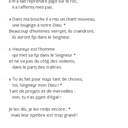
il m'a fait reprendre pi
e
d sur le roc,
il a rafferm
i
mes pas.
Dans ma bouche il a m
i
s un chant nouveau,
4
une lou
a
nge à notre Dieu. *
Beaucoup d'hommes verr
o
nt, ils craindront,
ils auront f
o
i dans le Seigneur.
Heure
u
x est l'homme
5
qui met sa f
o
i dans le Seigneur *
et ne va pas du côt
é
des violents,
dans le part
i
des traîtres.
Tu as fait pour no
u
s tant de choses,
6
toi, Seigne
u
r mon Dieu ! *
Tant de proj
e
ts et de merveilles :
non, tu n'as p
o
int d'égal !
Je les dis, je les red
i
s encore ; *
mais leur n
o
mbre est trop grand !