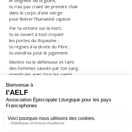
le Seigneur de la gloire,
tu n'as pas craint de prendre chair
dans le corps d'une vierge
pour libérer l'humanité captive.
Par ta victoire sur la mort,
tu as ouvert à tout croyant
les portes du Royaume ;
tu règnes à la droite du Père ;
tu viendras pour le jugement.
Montre-toi le défenseur et l'ami
des hommes sauvés par ton sang :
prends-les avec tous les saints
dans ta joie et dans ta lumière.
ORAISON
Dieu éternel et tout-puissant, tu nous donnes de
célébrer dans une même fête la sainteté de tous les
élus ; puisqu'une telle multitude intercède pour nous,
réponds à nos désirs, accorde-nous largement tes
grâces.