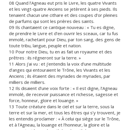
08 Quand l’Agneau eut pris le Livre, les quatre Vivants
et les vingt-quatre Anciens se jetèrent à ses pieds. Ils
tenaient chacun une cithare et des coupes d’or pleines
de parfums qui sont les prières des saints.
09 Ils chantaient ce cantique nouveau : « Tu es digne,
de prendre le Livre et d’en ouvrir les sceaux, car tu fus
immolé, rachetant pour Dieu, par ton sang, des gens de
toute tribu, langue, peuple et nation.
10 Pour notre Dieu, tu en as fait un royaume et des
prêtres : ils régneront sur la terre. »
11 Alors j’ai vu : et j’entendis la voix d’une multitude
d’anges qui entouraient le Trône, les Vivants et les
Anciens ; ils étaient des myriades de myriades, par
milliers de milliers.
12 Ils disaient d’une voix forte : « Il est digne, l’Agneau
immolé, de recevoir puissance et richesse, sagesse et
force, honneur, gloire et louange. »
13 Toute créature dans le ciel et sur la terre, sous la
terre et sur la mer, et tous les êtres qui s’y trouvent, je
les entendis proclamer : « À celui qui siège sur le Trône,
et à l’Agneau, la louange et l’honneur, la gloire et la