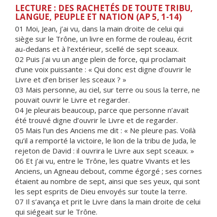
LECTURE : DES RACHETÉS DE TOUTE TRIBU,
LANGUE, PEUPLE ET NATION (AP 5, 1-14)
01
Moi, Jean, j
’ai vu, dans la main droite de celui qui
siège sur le Trône, un livre en forme de rouleau, écrit
au-dedans et à l’extérieur, scellé de sept sceaux.
02 Puis j’ai vu un ange plein de force, qui proclamait
d’une voix puissante : « Qui donc est digne d’ouvrir le
Livre et d’en briser les sceaux ? »
03 Mais personne, au ciel, sur terre ou sous la terre, ne
pouvait ouvrir le Livre et regarder.
04 Je pleurais beaucoup, parce que personne n’avait
été trouvé digne d’ouvrir le Livre et de regarder.
05 Mais l’un des Anciens me dit : « Ne pleure pas. Voilà
qu’il a remporté la victoire, le lion de la tribu de Juda, le
rejeton de David : il ouvrira le Livre aux sept sceaux. »
06 Et j’ai vu, entre le Trône, les quatre Vivants et les
Anciens, un Agneau debout, comme égorgé ; ses cornes
étaient au nombre de sept, ainsi que ses yeux, qui sont
les sept esprits de Dieu envoyés sur toute la terre.
07 Il s’avança et prit le Livre dans la main droite de celui
qui siégeait sur le Trône.