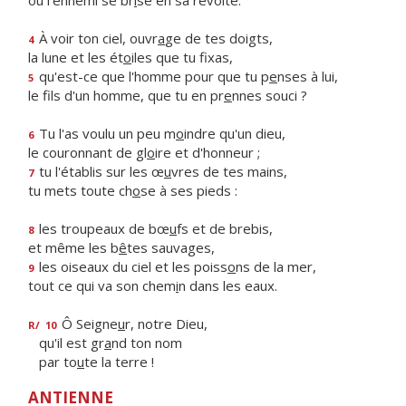
où l'ennemi se br
i
se en sa révolte.
À voir ton ciel, ouvr
a
ge de tes doigts,
4
la lune et les ét
o
iles que tu fixas,
qu'est-ce que l'homme pour que tu p
e
nses à lui,
5
le fils d'un homme, que tu en pr
e
nnes souci ?
Tu l'as voulu un peu m
o
indre qu'un dieu,
6
le couronnant de gl
o
ire et d'honneur ;
tu l'établis sur les œ
u
vres de tes mains,
7
tu mets toute ch
o
se à ses pieds :
les troupeaux de bœ
u
fs et de brebis,
8
et même les b
ê
tes sauvages,
les oiseaux du ciel et les poiss
o
ns de la mer,
9
tout ce qui va son chem
i
n dans les eaux.
Ô Seigne
u
r, notre Dieu,
R/
10
qu'il est gr
a
nd ton nom
par to
u
te la terre !
ANTIENNE