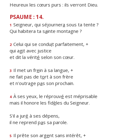
Heureux les cœurs purs : ils verront Dieu.
PSAUME : 14.
Seigneur, qui séjourner
a
sous ta tente ?
1
Qui habitera ta s
a
inte montagne ?
Celui qui se condu
i
t parfaitement, +
2
qui ag
i
t avec justice
et dit la vérit
é
selon son cœur.
Il met un fr
e
in à sa langue, +
3
ne fait pas de t
o
rt à son frère
et n'outrage p
a
s son prochain.
À ses yeux, le réprouv
é
est méprisable
4
mais il honore les fid
è
les du Seigneur.
S'il a jur
é
à ses dépens,
il ne reprend p
a
s sa parole.
Il prête son arg
e
nt sans intérêt, +
5