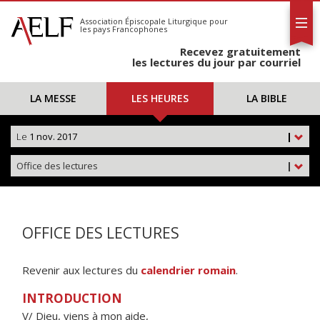
L'AELF
S'abonner
Association Épiscopale Liturgique
pour
les pays Francophones
Calendrier
Recevez gratuitement
Contact
les lectures du jour par courriel
LA MESSE
LES HEURES
LA BIBLE
Le
1 nov. 2017
|
Office des lectures
|
OFFICE DES LECTURES
Revenir aux lectures du
calendrier romain
.
INTRODUCTION
V/ Dieu, viens à mon aide,