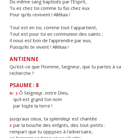
Du même sang baptisés par l'Esprit,
Tu es chez toi comme tu fus chez eux
Pour qu'ils revivent ! Alléluia !
Tout est en toi, comme tout t'appartient,
Tout est pour toi en communion des saints ;
Il nous est bon de l'apprendre par eux,
Puisqu'ils te vivent ! Alléluia !
ANTIENNE
Qu'est-ce que l'homme, Seigneur, que tu partes à sa
recherche ?
PSAUME : 8
Ô Seigne
u
r, notre Dieu,
R/
2
qu'il est gr
a
nd ton nom
par to
u
te la terre !
Jusqu'aux cieux, ta splende
u
r est chantée
par la bouche des enf
a
nts, des tout-petits :
3
rempart que tu opp
o
ses à l'adversaire,