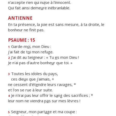
n'accepte rien qui nu
i
se à l'innocent.
Qui fait ainsi deme
u
re inébranlable.
ANTIENNE
En ta présence, la joie est sans mesure, à ta droite, le
bonheur ne finit pas.
PSAUME : 15
Garde-m
o
i, mon Dieu :
1
j'ai fait de t
o
i mon refuge.
J'ai dit au Seigneur : « Tu
e
s mon Dieu !
2
Je n'ai pas d'autre bonhe
u
r que toi. »
Toutes les idoles du pays,
3
ces die
u
x que j'aimais, +
ne cessent d'ét
e
ndre leurs ravages, *
et l'on se rue à leur suite.
Je n'irai pas leur offrir le s
a
ng des sacrifices ; *
4
leur nom ne viendra p
a
s sur mes lèvres !
Seigneur, mon part
a
ge et ma coupe :
5