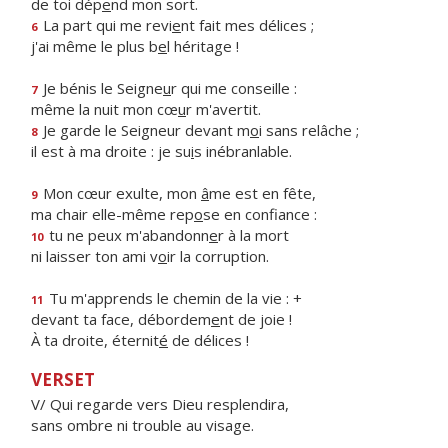
de toi dép
e
nd mon sort.
La part qui me revi
e
nt fait mes délices ;
6
j'ai même le plus b
e
l héritage !
Je bénis le Seigne
u
r qui me conseille :
7
même la nuit mon cœ
u
r m'avertit.
Je garde le Seigneur devant m
o
i sans relâche ;
8
il est à ma droite : je su
i
s inébranlable.
Mon cœur exulte, mon
â
me est en fête,
9
ma chair elle-même rep
o
se en confiance :
tu ne peux m'abandonn
e
r à la mort
10
ni laisser ton ami v
o
ir la corruption.
Tu m'apprends le chemin de la vie : +
11
devant ta face, débordem
e
nt de joie !
À ta droite, éternit
é
de délices !
VERSET
V/ Qui regarde vers Dieu resplendira,
sans ombre ni trouble au visage.