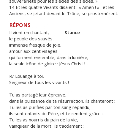
souveraineté pour les siècles des siècles. »
14 Et les quatre Vivants disaient : « Amen ! » ; et les
Anciens, se jetant devant le Trône, se prosternèrent.
RÉPONS
Il vient en chantant,
Stance
le peuple des sauvés :
immense fresque de joie,
amour aux cent visages
qui forment ensemble, dans la lumière,
la seule icône de gloire : Jésus Christ !
R/ Louange à toi,
Seigneur de tous les vivants !
Tu as partagé leur épreuve,
dans la puissance de ta résurrection, ils chanteront :
Tu les as purifiés par ton sang répandu,
ils sont enfants du Père, et te rendent grâce :
Tu les as nourris du pain de la vie,
vainqueur de la mort, ils t'acclament :