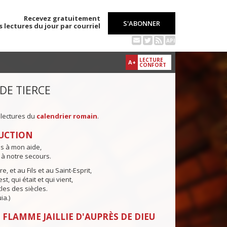
Recevez gratuitement
S'ABONNER
s lectures du jour par courriel
API
LECTURE
A+
CONFORT
 DE TIERCE
 lectures du
calendrier romain
.
UCTION
ns à mon aide,
 à notre secours.
e, et au Fils et au Saint-Esprit,
st, qui était et qui vient,
cles des siècles.
ia.)
 FLAMME JAILLIE D'AUPRÈS DE DIEU