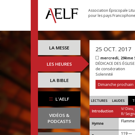
Association Épiscopale Lit
pour les pays Francophon
LA MESSE
25 OCT. 2017
mercredi, 29ème
DÉDICACE DES ÉGLISES
LES HEURES
de consécration
Solennité
LA BIBLE
Dimanche prochain
L'AELF
LECTURES
LAUDES
T
V/ Dieu,
Introduction
R/ Seign
VIDÉOS &
PODCASTS
Flamme 
...
Hymne
119 —