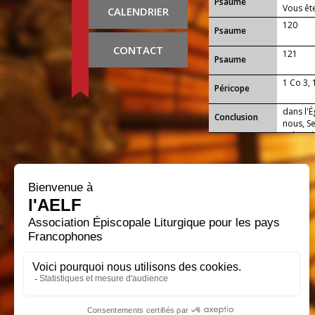
Psaume
Vous ête
CALENDRIER
120
Psaume
CONTACT
121
Psaume
1 Co 3, 
Péricope
dans l'É
Conclusion
nous, Se
grâce, 
toujours
sanctifi