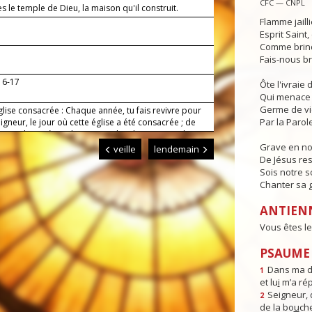
CFC — CNPL
s le temple de Dieu, la maison qu'il construit.
Flamme jaill
Esprit Saint
Comme brind
Fais-nous br
16-17
Ôte l'ivraie
Qui menace 
Germe de v
glise consacrée : Chaque année, tu fais revivre pour
Par la Parole
igneur, le jour où cette église a été consacrée ; de
écoute les prières de ton peuple : donne-nous de
 accomplir ici un culte qui te rende gloire et nous
Grave en n
veille
lendemain
e pleinement.
De Jésus res
Sois notre s
Chanter sa g
ANTIEN
Vous êtes le
PSAUME 
Dans ma dét
1
et lu
i
m’a rép
Seigneur, d
2
de la bo
u
ch