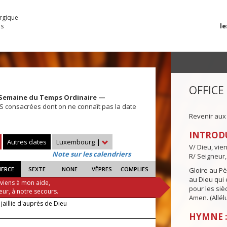
urgique
le
es
OFFICE
 Semaine du Temps Ordinaire —
 consacrées dont on ne connaît pas la date
Revenir aux
INTROD
Autres dates
Luxembourg
|
V/ Dieu, vie
Note sur les calendriers
R/ Seigneur,
IERCE
SEXTE
NONE
VÊPRES
COMPLIES
Gloire au Pèr
au Dieu qui e
 viens à mon aide,
pour les siè
eur, à notre secours.
Amen. (Allélu
jaillie d'auprès de Dieu
HYMNE :