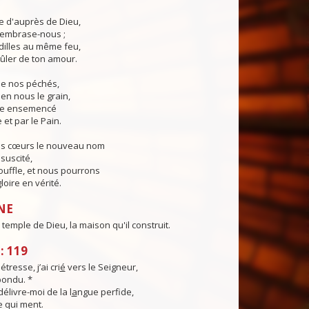
ie d'auprès de Dieu,
, embrase-nous ;
illes au même feu,
ûler de ton amour.
 de nos péchés,
en nous le grain,
ie ensemencé
 et par le Pain.
os cœurs le nouveau nom
suscité,
ouffle, et nous pourrons
loire en vérité.
NE
 temple de Dieu, la maison qu'il construit.
: 119
resse, j’ai cri
é
vers le Seigneur,
ondu. *
élivre-moi de la l
a
ngue perfide,
e qui ment.