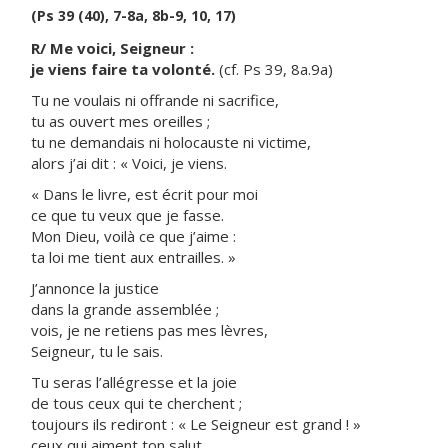
(Ps 39 (40), 7-8a, 8b-9, 10, 17)
R/ Me voici, Seigneur :
je viens faire ta volonté.
(cf. Ps 39, 8a.9a)
Tu ne voulais ni offrande ni sacrifice,
tu as ouvert mes oreilles ;
tu ne demandais ni holocauste ni victime,
alors j’ai dit : « Voici, je viens.
« Dans le livre, est écrit pour moi
ce que tu veux que je fasse.
Mon Dieu, voilà ce que j’aime :
ta loi me tient aux entrailles. »
J’annonce la justice
dans la grande assemblée ;
vois, je ne retiens pas mes lèvres,
Seigneur, tu le sais.
Tu seras l’allégresse et la joie
de tous ceux qui te cherchent ;
toujours ils rediront : « Le Seigneur est grand ! »
ceux qui aiment ton salut.