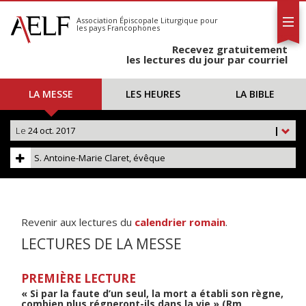
L'AELF
S'abonner
Association Épiscopale Liturgique
pour
les pays Francophones
Calendrier
Recevez gratuitement
Contact
les lectures du jour par courriel
LA MESSE
LES HEURES
LA BIBLE
Le
24 oct. 2017
|
S. Antoine-Marie Claret, évêque
Revenir aux lectures du
calendrier romain
.
LECTURES DE LA MESSE
PREMIÈRE LECTURE
« Si par la faute d’un seul, la mort a établi son règne,
combien plus régneront-ils dans la vie » (Rm