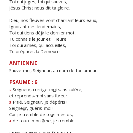
Toi qui juges, toi qui sauves,
Jésus Christ nous dit ta gloire.
Dieu, nos fleuves vont charriant leurs eaux,
Ignorant des lendemains,
Toi qui tiens déjà le dernier mot,
Tu connais le Jour et l'Heure.
Toi qui aimes, qui accueilles,
Tu prépares la Demeure.
ANTIENNE
Sauve-moi, Seigneur, au nom de ton amour.
PSAUME : 6
Seigneur, corrige-m
o
i sans colère,
2
et reprends-m
o
i sans fureur.
Pitié, Seigne
u
r, je dépéris !
3
Seigne
u
r, guéris-moi !
Car je tremble de to
u
s mes os,
de toute mon
â
me, je tremble.
4