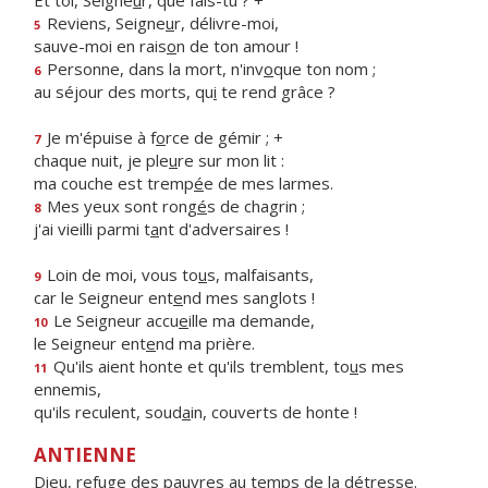
Et toi, Seigne
u
r, que fais-tu ? +
Reviens, Seigne
u
r, délivre-moi,
5
sauve-moi en rais
o
n de ton amour !
Personne, dans la mort, n'inv
o
que ton nom ;
6
au séjour des morts, qu
i
te rend grâce ?
Je m'épuise à f
o
rce de gémir ; +
7
chaque nuit, je ple
u
re sur mon lit :
ma couche est tremp
é
e de mes larmes.
Mes yeux sont rong
é
s de chagrin ;
8
j'ai vieilli parmi t
a
nt d'adversaires !
Loin de moi, vous to
u
s, malfaisants,
9
car le Seigneur ent
e
nd mes sanglots !
Le Seigneur accu
e
ille ma demande,
10
le Seigneur ent
e
nd ma prière.
Qu'ils aient honte et qu'ils tremblent, to
u
s mes
11
ennemis,
qu'ils reculent, soud
a
in, couverts de honte !
ANTIENNE
Dieu, refuge des pauvres au temps de la détresse.