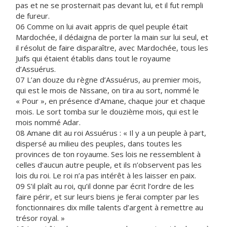
pas et ne se prosternait pas devant lui, et il fut rempli
de fureur.
06 Comme on lui avait appris de quel peuple était
Mardochée, il dédaigna de porter la main sur lui seul, et
il résolut de faire disparaître, avec Mardochée, tous les
Juifs qui étaient établis dans tout le royaume
d’Assuérus.
07 L’an douze du règne d’Assuérus, au premier mois,
qui est le mois de Nissane, on tira au sort, nommé le
« Pour », en présence d’Amane, chaque jour et chaque
mois. Le sort tomba sur le douzième mois, qui est le
mois nommé Adar.
08 Amane dit au roi Assuérus : « Il y a un peuple à part,
dispersé au milieu des peuples, dans toutes les
provinces de ton royaume. Ses lois ne ressemblent à
celles d’aucun autre peuple, et ils n’observent pas les
lois du roi. Le roi n’a pas intérêt à les laisser en paix.
09 S’il plaît au roi, qu’il donne par écrit l’ordre de les
faire périr, et sur leurs biens je ferai compter par les
fonctionnaires dix mille talents d’argent à remettre au
trésor royal. »