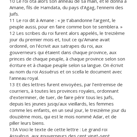
10 Le roi ôta alors son anneau de sa main, et le donna à
Amane, fils de Hamdata, du pays d’Agag, l’ennemi des
Juifs.
11 Le roi dit à Amane : « Je t’abandonne l’argent, le
peuple aussi, pour en faire comme bon te semblera. »
12 Les scribes du roi furent alors appelés, le treizième
jour du premier mois et, tout ce qu’Amane avait
ordonné, on l’écrivit aux satrapes du roi, aux
gouverneurs qui étaient dans chaque province, aux
princes de chaque peuple, à chaque province selon son
écriture et à chaque peuple selon sa langue. On écrivit
au nom du roi Assuérus et on scella le document avec
l’anneau royal.
13 Et des lettres furent envoyées, par l’entremise de
courriers, à toutes les provinces royales, ordonnant
d’exterminer, de tuer, de faire périr tous les Juifs,
depuis les jeunes jusqu’aux vieillards, les femmes
comme les enfants, en un seul jour, le treizième jour du
douzième mois, qui est le mois nommé Adar, et de
piller leurs biens.
13A Voici le texte de cette lettre : Le grand roi
Assuérus, aux gouverneurs des cent vingt-sept