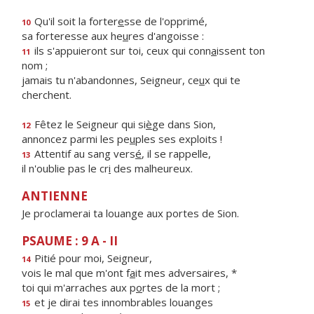
Qu'il soit la forter
e
sse de l'opprimé,
10
sa forteresse aux he
u
res d'angoisse :
ils s'appuieront sur toi, ceux qui conn
a
issent ton
11
nom ;
jamais tu n'abandonnes, Seigneur, ce
u
x qui te
cherchent.
Fêtez le Seigneur qui si
è
ge dans Sion,
12
annoncez parmi les pe
u
ples ses exploits !
Attentif au sang vers
é
, il se rappelle,
13
il n'oublie pas le cr
i
des malheureux.
ANTIENNE
Je proclamerai ta louange aux portes de Sion.
PSAUME : 9 A - II
Pitié pour moi, Seigneur,
14
vois le mal que m'ont f
a
it mes adversaires, *
toi qui m'arraches aux p
o
rtes de la mort ;
et je dirai tes innombrables louanges
15