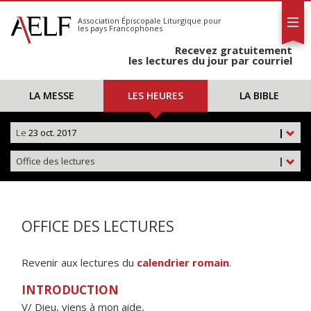
L'AELF
S'abonner
Association Épiscopale Liturgique
pour
les pays Francophones
Calendrier
Recevez gratuitement
Contact
les lectures du jour par courriel
LA MESSE
LES HEURES
LA BIBLE
Le
23 oct. 2017
|
Office des lectures
|
OFFICE DES LECTURES
Revenir aux lectures du
calendrier romain
.
INTRODUCTION
V/ Dieu, viens à mon aide,