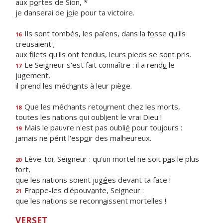
aux p
o
rtes de Sion, *
je danserai de j
o
ie pour ta victoire.
Ils sont tombés, les païens, dans la f
o
sse qu'ils
16
creusaient ;
aux filets qu'ils ont tendus, leurs pi
e
ds se sont pris.
Le Seigneur s'est fait connaître : il a rend
u
le
17
jugement,
il prend les méch
a
nts à leur piège.
Que les méchants reto
u
rnent chez les morts,
18
toutes les nations qui oubl
i
ent le vrai Dieu !
Mais le pauvre n'est pas oubli
é
pour toujours :
19
jamais ne périt l'esp
o
ir des malheureux.
Lève-toi, Seigneur : qu'un mortel ne soit p
a
s le plus
20
fort,
que les nations soient jug
é
es devant ta face !
Frappe-les d'épouv
a
nte, Seigneur :
21
que les nations se reconn
a
issent mortelles !
VERSET