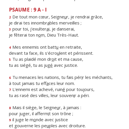
PSAUME : 9 A - I
De tout mon cœur, Seigne
u
r, je rendrai grâce,
2
je dirai tes innombr
a
bles merveilles ;
pour toi, j'exulter
a
i, je danserai,
3
je fêterai ton n
o
m, Dieu Très-Haut.
Mes ennemis ont batt
u
en retraite,
4
devant ta face, ils s'écro
u
lent et périssent.
Tu as plaidé mon dr
o
it et ma cause,
5
tu as siégé, tu as jug
é
avec justice.
Tu menaces les nations, tu fais pér
i
r les méchants,
6
à tout jamais tu eff
a
ces leur nom.
L'ennemi est achevé, ruin
é
pour toujours,
7
tu as rasé des villes, leur souven
i
r a péri.
Mais il siège, le Seigne
u
r, à jamais :
8
pour juger, il afferm
i
t son trône ;
il juge le m
o
nde avec justice
9
et gouverne les pe
u
ples avec droiture.