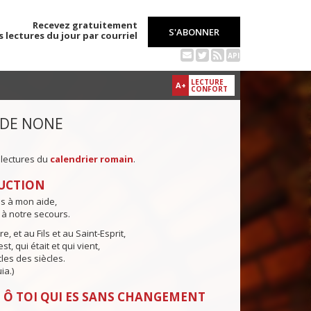
Recevez gratuitement
S'ABONNER
s lectures du jour par courriel
API
LECTURE
A+
CONFORT
 DE NONE
 lectures du
calendrier romain
.
UCTION
ns à mon aide,
 à notre secours.
e, et au Fils et au Saint-Esprit,
st, qui était et qui vient,
cles des siècles.
ia.)
 Ô TOI QUI ES SANS CHANGEMENT