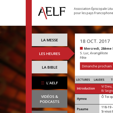
Association Épiscopale Lit
pour les pays Francophon
LA MESSE
18 OCT. 2017
Mercredi, 28ème
S. Luc, évangéliste
LES HEURES
Fête
Dimanche prochain
LA BIBLE
LECTURES
LAUDES
T
L'AELF
V/ Dieu,
Introduction
R/ Seign
VIDÉOS &
Ô Toi q
...
Hymne
PODCASTS
118-19
Psaume
Si vous 