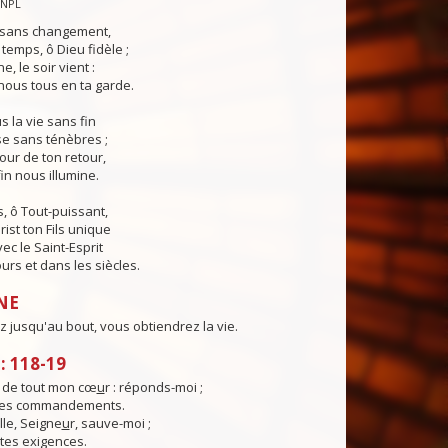
CNPL
s sans changement,
temps, ô Dieu fidèle ;
e, le soir vient :
ous tous en ta garde.
 la vie sans fin
sse sans ténèbres ;
jour de ton retour,
in nous illumine.
, ô Tout-puissant,
rist ton Fils unique
ec le Saint-Esprit
urs et dans les siècles.
NE
z jusqu'au bout, vous obtiendrez la vie.
 118-19
e de tout mon cœ
u
r : réponds-moi ;
 tes commandements.
lle, Seigne
u
r, sauve-moi ;
 tes exigences.