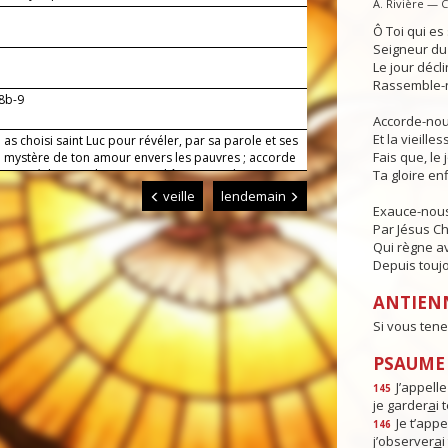
A. Rivière — 
Ô Toi qui e
Seigneur du 
Le jour déclin
Rassemble-n
 8b-9
Accorde-nous
Et la vieille
 as choisi saint Luc pour révéler, par sa parole et ses
Fais que, le 
le mystère de ton amour envers les pauvres ; accorde
qui se réclament de ton nom d'être un seul cœur et
Ta gloire enf
le âme, et à tous les peuples du monde la grâce de
veille
lendemain
 salut.
Exauce-nous
Par Jésus Ch
Qui règne av
Depuis toujo
ANTIEN
Si vous tene
PSAUME :
J’appell
145
je garder
a
i
Je t’appe
146
j’observer
a
i