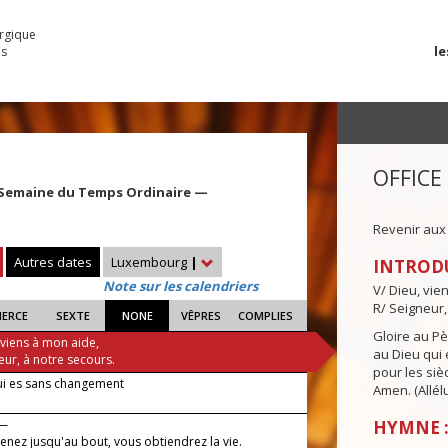
urgique
le
es
OFFICE
 Semaine du Temps Ordinaire —
Revenir aux
Autres dates
Luxembourg
|
INTROD
Note sur les calendriers
V/ Dieu, vie
R/ Seigneur,
IERCE
SEXTE
NONE
VÊPRES
COMPLIES
Gloire au Pèr
 viens à mon aide,
au Dieu qui e
eur, à notre secours.
pour les siè
ui es sans changement
Amen. (Allélu
 —
HYMNE :
tenez jusqu'au bout, vous obtiendrez la vie.