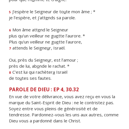
J’espère le Seigneur de to
u
te mon âme ; *
5
je l’espère, et j’att
e
nds sa parole.
Mon âme att
e
nd le Seigneur
6
plus qu’un veilleur ne gu
e
tte l’aurore. *
Plus qu’un veilleur ne gu
e
tte l’aurore,
attends le Seigne
u
r, Israël.
7
Oui, près du Seigne
u
r, est l’amour ;
près de lui, ab
o
nde le rachat. *
C’est lui qui rachèter
a
Israël
8
de to
u
tes ses fautes.
PAROLE DE DIEU : EP 4, 30.32
En vue de votre délivrance, vous avez reçu en vous la
marque du Saint-Esprit de Dieu : ne le contristez pas.
Soyez entre vous pleins de générosité et de
tendresse. Pardonnez-vous les uns aux autres, comme
Dieu vous a pardonné dans le Christ.