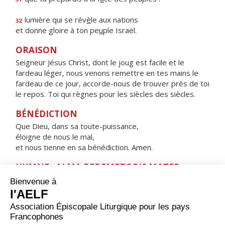
lumière qui se rév
è
le aux nations
32
et donne gloire à ton pe
u
ple Israël.
ORAISON
Seigneur Jésus Christ, dont le joug est facile et le
fardeau léger, nous venons remettre en tes mains le
fardeau de ce jour, accorde-nous de trouver près de toi
le repos. Toi qui règnes pour les siècles des siècles.
BÉNÉDICTION
Que Dieu, dans sa toute-puissance,
éloigne de nous le mal,
et nous tienne en sa bénédiction. Amen.
HYMNE : ALMA REDEMPTORIS MATER,
Alma Redemptoris Mater,
quæ pervia cæli porta manes, et stella maris,
succurre cadenti, surgere qui curat, populo :
tu quæ genuisti, natura mirante,
tuum sanctum Genitorem,