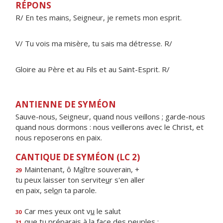
RÉPONS
R/ En tes mains, Seigneur, je remets mon esprit.
V/ Tu vois ma misère, tu sais ma détresse. R/
Gloire au Père et au Fils et au Saint-Esprit. R/
ANTIENNE DE SYMÉON
Sauve-nous, Seigneur, quand nous veillons ; garde-nous
quand nous dormons : nous veillerons avec le Christ, et
nous reposerons en paix.
CANTIQUE DE SYMÉON (LC 2)
Maintenant, ô M
a
ître souverain, +
29
tu peux laisser ton servite
u
r s'en aller
en paix, sel
o
n ta parole.
Car mes yeux ont v
u
le salut
30
que tu préparais à la f
a
ce des peuples :
31