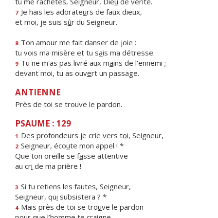
tu me rachètes, Seigneur, Die
u
de vérité.
Je hais les adorate
u
rs de faux dieux,
7
et moi, je suis s
û
r du Seigneur.
Ton amour me fait dans
e
r de joie :
8
tu vois ma misère et tu s
a
is ma détresse.
Tu ne m'as pas livré aux m
a
ins de l'ennemi ;
9
devant moi, tu as ouv
e
rt un passage.
ANTIENNE
Près de toi se trouve le pardon.
PSAUME : 129
Des profondeurs je crie vers t
o
i, Seigneur,
1
Seigneur, éco
u
te mon appel ! *
2
Que ton oreille se f
a
sse attentive
au cr
i
de ma prière !
Si tu retiens les fa
u
tes, Seigneur,
3
Seigneur, qu
i
subsistera ? *
Mais près de toi se tro
u
ve le pardon
4
pour que l’h
o
mme te craigne.