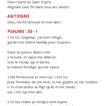
Dans l'unité du Saint-Esprit,
Régnant sans fin dans tous les siècles.
ANTIENNE
Dieu, ma forteresse et mon abri !
PSAUME : 30 - I
En toi, Seigne
u
r, j'ai mon refuge ;
2
garde-moi d'être humili
é
pour toujours.
Dans ta justice, l
i
bère-moi ;
écoute, et vi
e
ns me délivrer.
3
Sois le roch
e
r qui m'abrite,
la maison fortifi
é
e qui me sauve.
Ma forteresse et mon r
o
c, c'est toi :
4
pour l'honneur de ton nom, tu me gu
i
des et me conduis.
Tu m'arraches au fil
e
t qu'ils m'ont tendu ;
5
oui, c'est t
o
i mon abri.
En tes mains je rem
e
ts mon esprit ;
6