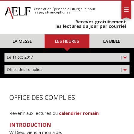
L'AELF
S'abonner
Association Épiscopale Liturgique
pour
les pays Francophones
Calendrier
Recevez gratuitement
Contact
les lectures du jour par courriel
LA MESSE
LES HEURES
LA BIBLE
Le
11 oct. 2017
|
Office des complies
|
OFFICE DES COMPLIES
Revenir aux lectures du
calendrier romain
.
INTRODUCTION
V/ Dieu, viens à mon aide,