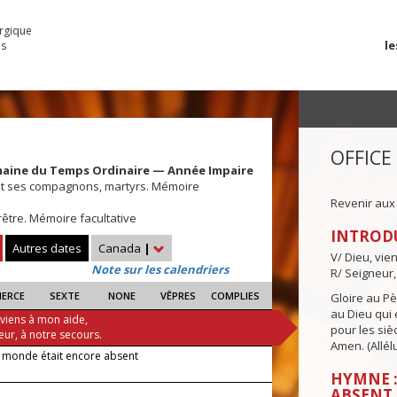
urgique
le
es
OFFICE
maine du Temps Ordinaire — Année Impaire
et ses compagnons, martyrs. Mémoire
Revenir aux
rêtre. Mémoire facultative
INTROD
Autres dates
Canada
|
V/ Dieu, vie
Note sur les calendriers
R/ Seigneur,
IERCE
SEXTE
NONE
VÊPRES
COMPLIES
Gloire au Pèr
au Dieu qui e
 viens à mon aide,
pour les siè
eur, à notre secours.
Amen. (Allélu
e monde était encore absent
HYMNE :
ABSENT