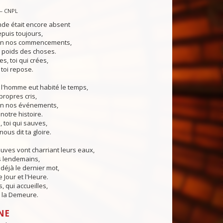
— CNPL
nde était encore absent
puis toujours,
 en nos commencements,
e poids des choses.
s, toi qui crées,
 toi repose.
 l'homme eut habité le temps,
propres cris,
 en nos événements,
notre histoire.
, toi qui sauves,
nous dit ta gloire.
euves vont charriant leurs eaux,
s lendemains,
 déjà le dernier mot,
 Jour et l'Heure.
, qui accueilles,
 la Demeure.
NE