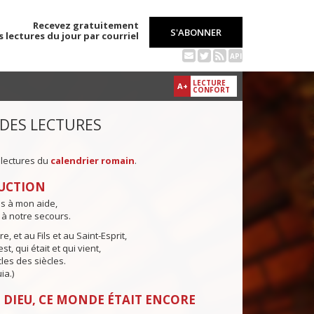
Recevez gratuitement
S'ABONNER
s lectures du jour par courriel
API
LECTURE
A+
CONFORT
 DES LECTURES
 lectures du
calendrier romain
.
UCTION
ns à mon aide,
 à notre secours.
e, et au Fils et au Saint-Esprit,
st, qui était et qui vient,
cles des siècles.
ia.)
 DIEU, CE MONDE ÉTAIT ENCORE