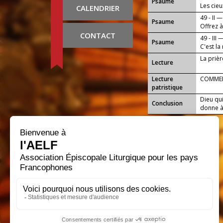
Psaume
Les cieu
CALENDRIER
49 - II —
Psaume
Offrez à
CONTACT
49 - III 
Psaume
C'est la
La priè
Lecture
Lecture
COMMEN
patristique
Dieu qui
Conclusion
donne à