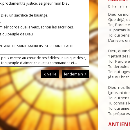
x proclament ta justice, Seigneur mon Dieu.
D. Hameline 
Dieu, ce mo
 Dieu un sacrifice de louange.
Que déjà, de
—
Toi, Parole
 miséricorde que je veux, et non les sacrifices.
Tu portais l
re du peuple de Dieu
Toi qui pense
L'univers en
TAIRE DE SAINT AMBROISE SUR CAÏN ET ABEL
Dieu, quand
Y jetant ses 
 peux mettre au cœur de tes fidèles un unique désir,
Toi, Parole
 ton peuple d'aimer ce que tu commandes et...
Tu déroules 
Toi qui juges
veille
lendemain
Jésus Christ 
Dieu, nos fl
Ignorant de
Toi qui tiens
Tu connais le
Toi qui aimes
Tu prépares
ANTIEN