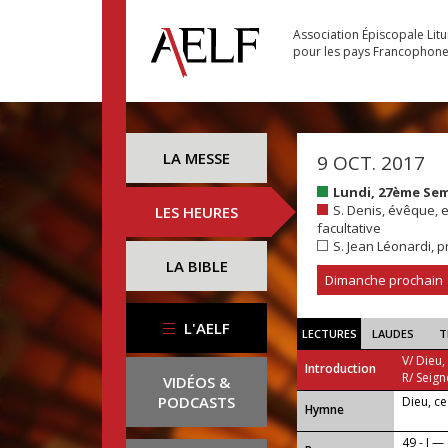
Association Épiscopale Lit
pour les pays Francophon
LA MESSE
9 OCT. 2017
Lundi, 27ème Se
S. Denis, évêque, 
LES HEURES
facultative
S. Jean Léonardi, p
LA BIBLE
Dimanche prochain
L'AELF
LECTURES
LAUDES
T
V/ Dieu,
Introduction
R/ Seign
VIDÉOS &
PODCASTS
Dieu, c
...
Hymne
49 - I —