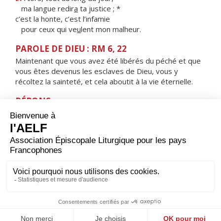
ma langue redir
a
ta justice ; *
c’est la honte, c’est l’infamie
pour ceux qui ve
u
lent mon malheur.
PAROLE DE DIEU : RM 6, 22
Maintenant que vous avez été libérés du péché et que
vous êtes devenus les esclaves de Dieu, vous y
récoltez la sainteté, et cela aboutit à la vie éternelle.
RÉPONS
V/
Ne suis-je pas, Seigneur, ton serviteur ?
Moi, dont tu brises les chaînes ?
ORAISON
Maître de la vigne et de la moisson, toi qui répartis les
tâches et donnes le vrai salaire, aide-nous à porter le
poids du jour sans murmurer contre ta volonté. Par
Jésus, le Christ, notre Seigneur. Amen