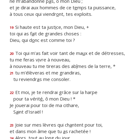
ne m’abandonne p
a
s, ô mon Dieu ;
et je dirai aux hommes de ce t
e
mps ta puissance,
à tous ceux qui viendr
o
nt, tes exploits.
Si haute est ta just
i
ce, mon Dieu, +
19
toi qui as f
a
it de grandes choses :
Dieu, qui d
o
nc est comme toi ?
Toi qui m’as fait voir tant de ma
u
x et de détresses,
20
tu me feras v
i
vre à nouveau,
à nouveau tu me tireras des ab
î
mes de la terre, *
tu m’élèveras et me grandiras,
21
tu reviendr
a
s me consoler.
Et moi, je te rendrai grâce sur la harpe
22
pour ta vérit
é
, ô mon Dieu ! *
Je jouerai pour toi de ma cithare,
S
a
int d’Israël !
Joie sur mes lèvres qui ch
a
ntent pour toi,
23
et dans mon âme que tu
a
s rachetée !
Alors, tout au long du jour,
24