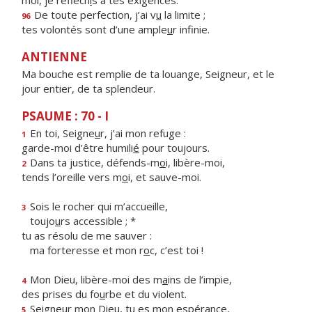
moi, je réfléch
i
s à tes exigences.
De toute perfection, j’ai v
u
la limite ;
96
tes volontés sont d’une ample
u
r infinie.
ANTIENNE
Ma bouche est remplie de ta louange, Seigneur, et le
jour entier, de ta splendeur.
PSAUME : 70 - I
En toi, Seigne
u
r, j’ai mon refuge :
1
garde-moi d’être humili
é
pour toujours.
Dans ta justice, défends-m
o
i, libère-moi,
2
tends l’oreille vers m
o
i, et sauve-moi.
Sois le rocher qui m’accueille,
3
toujo
u
rs accessible ; *
tu as résolu de me sauver :
ma forteresse et mon r
o
c, c’est toi !
Mon Dieu, libère-moi des m
a
ins de l’impie,
4
des prises du fo
u
rbe et du violent.
Seigneur mon Dieu, tu
e
s mon espérance,
5