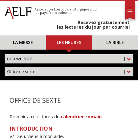
L'AELF
S'abonner
Association Épiscopale Liturgique
pour
les pays Francophones
Calendrier
Recevez gratuitement
Contact
les lectures du jour par courriel
LA MESSE
LES HEURES
LA BIBLE
Le
9 oct. 2017
|
Office de sexte
|
OFFICE DE SEXTE
Revenir aux lectures du
calendrier romain
.
INTRODUCTION
V/ Dieu, viens à mon aide,