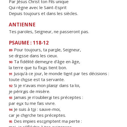
Par Jésus Christ ton Fils unique
Qui règne avec le Saint-Esprit
Depuis toujours et dans les siècles.
ANTIENNE
Tes paroles, Seigneur, ne passeront pas.
PSAUME : 118-12
Pour toujours, ta par
o
le, Seigneur,
89
se dr
e
sse dans les cieux.
Ta fidélité deme
u
re d’âge en âge,
90
la terre que tu fix
a
s tient bon.
Jusqu’à ce jour, le monde ti
e
nt par tes décisions :
91
toute ch
o
se est ta servante.
Si je n’avais mon plais
i
r dans ta loi,
92
je périr
a
is de misère.
Jamais je n’oublier
a
i tes préceptes :
93
par e
u
x tu me fais vivre.
Je suis à t
o
i : sauve-moi,
94
car je ch
e
rche tes préceptes.
Des impies esc
o
mptent ma perte :
95