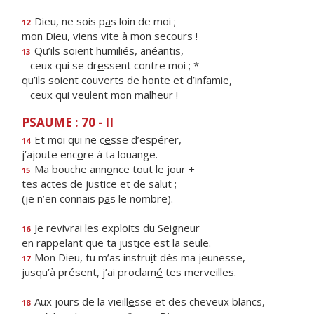
Dieu, ne sois p
a
s loin de moi ;
12
mon Dieu, viens v
i
te à mon secours !
Qu’ils soient humiliés, anéantis,
13
ceux qui se dr
e
ssent contre moi ; *
qu’ils soient couverts de honte et d’infamie,
ceux qui ve
u
lent mon malheur !
PSAUME : 70 - II
Et moi qui ne c
e
sse d’espérer,
14
j’ajoute enc
o
re à ta louange.
Ma bouche ann
o
nce tout le jour +
15
tes actes de just
i
ce et de salut ;
(je n’en connais p
a
s le nombre).
Je revivrai les expl
o
its du Seigneur
16
en rappelant que ta just
i
ce est la seule.
Mon Dieu, tu m’as instru
i
t dès ma jeunesse,
17
jusqu’à présent, j’ai proclam
é
tes merveilles.
Aux jours de la vieill
e
sse et des cheveux blancs,
18