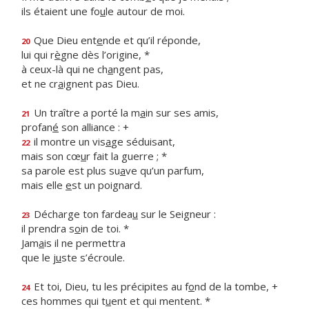
ils étaient une fo
u
le autour de moi.
Que Dieu ent
e
nde et qu’il réponde,
20
lui qui r
è
gne dès l’origine, *
à ceux-là qui ne ch
a
ngent pas,
et ne cr
a
ignent pas Dieu.
Un traître a porté la m
a
in sur ses amis,
21
profan
é
son alliance : +
il montre un vis
a
ge séduisant,
22
mais son cœ
u
r fait la guerre ; *
sa parole est plus su
a
ve qu’un parfum,
mais elle
e
st un poignard.
Décharge ton fardea
u
sur le Seigneur :
23
il prendra s
o
in de toi. *
Jam
a
is il ne permettra
que le j
u
ste s’écroule.
Et toi, Dieu, tu les précipites au f
o
nd de la tombe, +
24
ces hommes qui t
u
ent et qui mentent. *