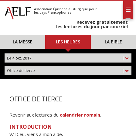
L'AELF
S'abonner
Association Épiscopale Liturgique
pour
les pays Francophones
Calendrier
Recevez gratuitement
Contact
les lectures du jour par courriel
LA MESSE
LES HEURES
LA BIBLE
Le
4 oct. 2017
|
Office de tierce
|
OFFICE DE TIERCE
Revenir aux lectures du
calendrier romain
.
INTRODUCTION
V/ Dieu, viens à mon aide,