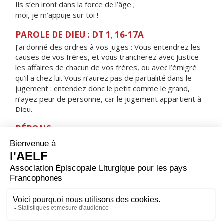
Ils s’en iront dans la f
o
rce de l’âge ;
moi, je m’appu
i
e sur toi !
PAROLE DE DIEU : DT 1, 16-17A
J’ai donné des ordres à vos juges : Vous entendrez les
causes de vos frères, et vous trancherez avec justice
les affaires de chacun de vos frères, ou avec l’émigré
qu’il a chez lui. Vous n’aurez pas de partialité dans le
jugement : entendez donc le petit comme le grand,
n’ayez peur de personne, car le jugement appartient à
Dieu.
RÉPONS
V/ Le Seigneur est juste, il aime toute justice :
Les hommes droits le verront face à face.
ORAISON
Dieu, qui as révélé au monde que les artisans de paix
seront appelés tes fils, aide-nous à rechercher toujours
cette justice qui seule peut garantir aux hommes une
paix solide et durable.