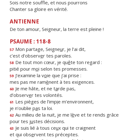
Sois notre souffle, et nous pourrons
Chanter sa gloire en vérité.
ANTIENNE
De ton amour, Seigneur, la terre est pleine !
PSAUME : 118-8
Mon partage, Seigne
u
r, je l’ai dit,
57
c’est d’observ
e
r tes paroles.
De tout mon cœur, je qu
ê
te ton regard :
58
pitié pour m
o
i selon tes promesses.
J’examine la v
o
ie que j’ai prise :
59
mes pas me ram
è
nent à tes exigences.
Je me hâte, et ne t
a
rde pas,
60
d’observ
e
r tes volontés.
Les pièges de l’imp
i
e m’environnent,
61
je n’oublie p
a
s ta loi.
Au milieu de la nuit, je me l
è
ve et te rends grâce
62
pour tes j
u
stes décisions.
Je suis lié à tous ce
u
x qui te craignent
63
et qui obs
e
rvent tes préceptes.