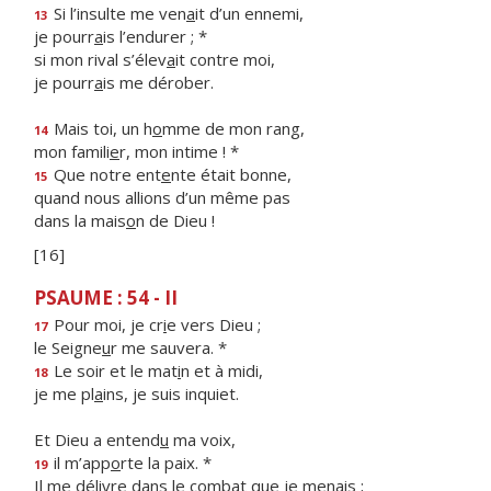
Si l’insulte me ven
a
it d’un ennemi,
13
je pourr
a
is l’endurer ; *
si mon rival s’élev
a
it contre moi,
je pourr
a
is me dérober.
Mais toi, un h
o
mme de mon rang,
14
mon famili
e
r, mon intime ! *
Que notre ent
e
nte était bonne,
15
quand nous allions d’un même pas
dans la mais
o
n de Dieu !
[16]
PSAUME : 54 - II
Pour moi, je cr
i
e vers Dieu ;
17
le Seigne
u
r me sauvera. *
Le soir et le mat
i
n et à midi,
18
je me pl
a
ins, je suis inquiet.
Et Dieu a entend
u
ma voix,
il m’app
o
rte la paix. *
19
Il me délivre dans le comb
a
t que je menais ;