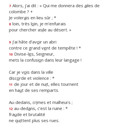
Alors, j’ai dit : « Qui me donnera des
a
iles de
7
colombe ? +
Je voler
a
is en lieu sûr ; *
loin, très l
o
in, je m’enfuirais
8
pour chercher as
i
le au désert. »
J’ai hâte d’av
o
ir un abri
9
contre ce grand v
e
nt de tempête ! *
Divise-l
e
s, Seigneur,
10
mets la confusi
o
n dans leur langage !
Car je v
o
is dans la ville
disc
o
rde et violence : *
de jour et de nu
i
t, elles tournent
11
en ha
u
t de ses remparts.
Au-dedans, cr
i
mes et malheurs ;
au-ded
a
ns, c’est la ruine : *
12
fra
u
de et brutalité
ne qu
i
ttent plus ses rues.