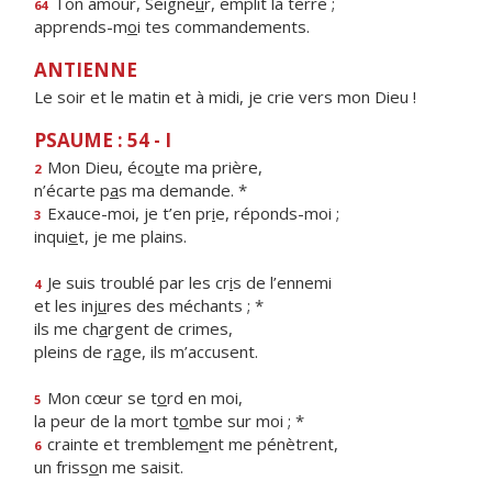
Ton amour, Seigne
u
r, emplit la terre ;
64
apprends-m
o
i tes commandements.
ANTIENNE
Le soir et le matin et à midi, je crie vers mon Dieu !
PSAUME : 54 - I
Mon Dieu, éco
u
te ma prière,
2
n’écarte p
a
s ma demande. *
Exauce-moi, je t’en pr
i
e, réponds-moi ;
3
inqui
e
t, je me plains.
Je suis troublé par les cr
i
s de l’ennemi
4
et les inj
u
res des méchants ; *
ils me ch
a
rgent de crimes,
pleins de r
a
ge, ils m’accusent.
Mon cœur se t
o
rd en moi,
5
la peur de la mort t
o
mbe sur moi ; *
crainte et tremblem
e
nt me pénètrent,
6
un friss
o
n me saisit.