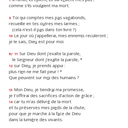
comme s’ils voul
a
ient ma mort.
Toi qui comptes mes p
a
s vagabonds,
9
recueille en tes o
u
tres mes larmes ;
(cela n’est-il p
a
s dans ton livre ?)
Le jour où j’appellerai, mes ennem
i
s reculeront ;
10
je le sais, Die
u
est pour moi.
Sur Dieu dont j’exalte la parole,
R/
11
le Seigneur dont j’ex
a
lte la parole, *
sur Die
u
, je prends appui :
12
plus ri
e
n ne me fait peur ! *
Que peuvent sur m
o
i des humains ?
Mon Dieu, je tiendr
a
i ma promesse,
13
je t’offrirai des sacrif
ces d’action de grâce ;
car tu m’as délivr
é
de la mort
14
et tu préserves mes pi
e
ds de la chute,
pour que je marche à la f
a
ce de Dieu
dans la lumi
è
re des vivants.