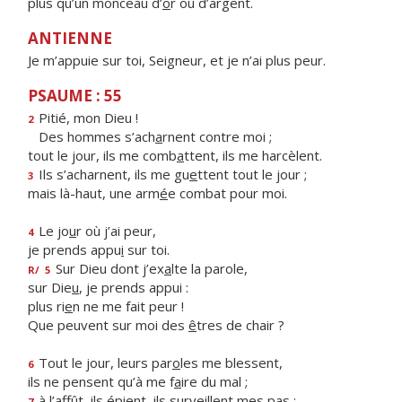
plus qu’un monceau d’
o
r ou d’argent.
ANTIENNE
Je m’appuie sur toi, Seigneur, et je n’ai plus peur.
PSAUME : 55
Pitié, mon Dieu !
2
Des hommes s’ach
a
rnent contre moi ;
tout le jour, ils me comb
a
ttent, ils me harcèlent.
Ils s’acharnent, ils me gu
e
ttent tout le jour ;
3
mais là-haut, une arm
é
e combat pour moi.
Le jo
u
r où j’ai peur,
4
je prends appu
i
sur toi.
Sur Dieu dont j’ex
a
lte la parole,
R/
5
sur Die
u
, je prends appui :
plus ri
e
n ne me fait peur !
Que peuvent sur moi des
ê
tres de chair ?
Tout le jour, leurs par
o
les me blessent,
6
ils ne pensent qu’à me f
a
ire du mal ;
à l’affût, ils épient, ils surv
e
illent mes pas ;
7