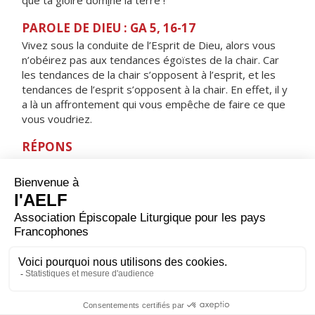
que ta gloire dom
i
ne la terre !
PAROLE DE DIEU : GA 5, 16-17
Vivez sous la conduite de l’Esprit de Dieu, alors vous
n’obéirez pas aux tendances égoïstes de la chair. Car
les tendances de la chair s’opposent à l’esprit, et les
tendances de l’esprit s’opposent à la chair. En effet, il y
a là un affrontement qui vous empêche de faire ce que
vous voudriez.
RÉPONS
V/
Toi, tu es bon, Seigneur, tu fais du bien.
Apprends-moi tes commandements.
ORAISON
Dieu éternel et tout-puissant, en qui rien n’est sombre
ni obscur, communique ta lumière à nos cœurs : en
recevant ta loi et tes préceptes, nous marcherons sur
ta route d’un cœur léger. Par Jésus, le Christ, notre
Seigneur. Amen.