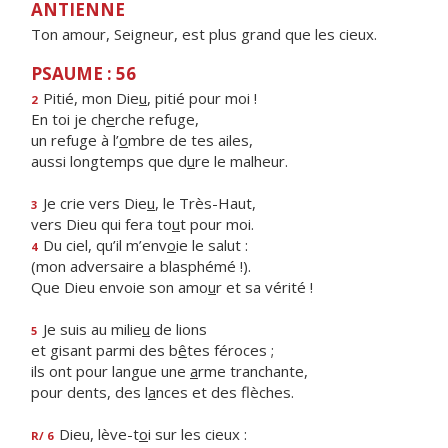
ANTIENNE
Ton amour, Seigneur, est plus grand que les cieux.
PSAUME : 56
Pitié, mon Die
u
, pitié pour moi !
2
En toi je ch
e
rche refuge,
un refuge à l’
o
mbre de tes ailes,
aussi longtemps que d
u
re le malheur.
Je crie vers Die
u
, le Très-Haut,
3
vers Dieu qui fera to
u
t pour moi.
Du ciel, qu’il m’env
o
ie le salut :
4
(mon adversaire a blasphémé !).
Que Dieu envoie son amo
u
r et sa vérité !
Je suis au milie
u
de lions
5
et gisant parmi des b
ê
tes féroces ;
ils ont pour langue une
a
rme tranchante,
pour dents, des l
a
nces et des flèches.
Dieu, lève-t
o
i sur les cieux :
R/ 6