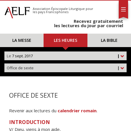
L'AELF
S'abonner
Association Épiscopale Liturgique
pour
les pays Francophones
Calendrier
Recevez gratuitement
Contact
les lectures du jour par courriel
LA MESSE
LES HEURES
LA BIBLE
Le
7 sept. 2017
|
Office de sexte
|
OFFICE DE SEXTE
Revenir aux lectures du
calendrier romain
.
INTRODUCTION
V/ Dieu, viens à mon aide,