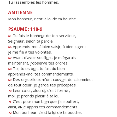
Tu rassembles les hommes.
ANTIENNE
Mon bonheur, c’est la loi de ta bouche.
PSAUME : 118-9
Tu fais le bonhe
u
r de ton serviteur,
65
Seigne
u
r, selon ta parole.
Apprends-moi à bien sais
i
r, à bien juger :
66
je me f
e à tes volontés.
Avant d’avoir souff
e
rt, je m’égarais ;
67
maintenant, j’obs
e
rve tes ordres.
Toi, tu es b
o
n, tu fais du bien :
68
apprends-m
o
i tes commandements.
Des orgueilleux m’ont couv
e
rt de calomnies :
69
de tout cœur, je g
a
rde tes préceptes.
Leur cœur, alourd
i
, s’est fermé ;
70
moi, je prends plais
i
r à ta loi.
C’est pour mon bi
e
n que j’ai souffert,
71
ainsi, ai-je appr
i
s tes commandements.
Mon bonheur, c’est la l
o
i de ta bouche,
72