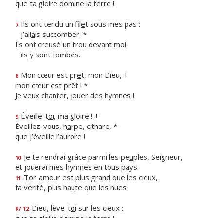
que ta gloire dom
i
ne la terre !
Ils ont tendu un fil
e
t sous mes pas :
7
j’all
a
is succomber. *
Ils ont creusé un tro
u
devant moi,
i
ls y sont tombés.
Mon cœur est pr
ê
t, mon Dieu, +
8
mon cœ
u
r est prêt ! *
Je veux chant
e
r, jouer des hymnes !
Éveille-t
o
i, ma gloire ! +
9
Éveillez-vous, h
a
rpe, cithare, *
que j’év
e
ille l’aurore !
Je te rendrai grâce parmi les pe
u
ples, Seigneur,
10
et jouerai mes h
y
mnes en tous pays.
Ton amour est plus gr
a
nd que les cieux,
11
ta vérité, plus ha
u
te que les nues.
Dieu, lève-t
o
i sur les cieux :
R/ 12