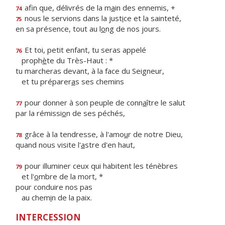
afin que, délivrés de la m
a
in des ennemis, +
74
nous le servions dans la just
i
ce et la sainteté,
75
en sa présence, tout au l
o
ng de nos jours.
Et toi, petit enfant, tu seras appelé
76
proph
è
te du Très-Haut : *
tu marcheras devant, à la face du Seigneur,
et tu préparer
a
s ses chemins
pour donner à son peuple de conn
a
ître le salut
77
par la rémissi
o
n de ses péchés,
grâce à la tendresse, à l'amo
u
r de notre Dieu,
78
quand nous visite l'
a
stre d'en haut,
pour illuminer ceux qui habitent les ténèbres
79
et l'
o
mbre de la mort, *
pour conduire nos pas
au chem
i
n de la paix.
INTERCESSION