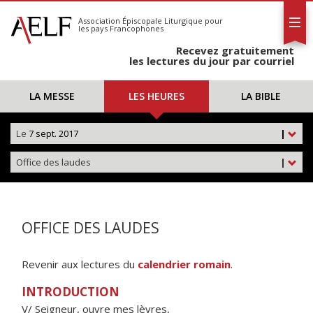
L'AELF
S'abonner
Association Épiscopale Liturgique
pour
les pays Francophones
Calendrier
Recevez gratuitement
Contact
les lectures du jour par courriel
LA MESSE
LES HEURES
LA BIBLE
Le
7 sept. 2017
|
Office des laudes
|
OFFICE DES LAUDES
Revenir aux lectures du
calendrier romain
.
INTRODUCTION
V/ Seigneur, ouvre mes lèvres,