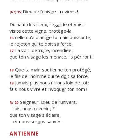
Dieu de l’univ
e
rs, reviens !
(R/) 15
Du haut des cieux, reg
a
rde et vois :
visite cette v
i
gne, protège-la,
celle qu’a plant
é
e ta main puissante,
16
le rejeton qui te d
o
it sa force.
La voici détru
i
te, incendiée ;
17
que ton visage les men
a
ce, ils périront !
Que ta main souti
e
nne ton protégé,
18
le fils de l’homme qui te d
o
it sa force.
Jamais plus nous n’ir
o
ns loin de toi :
19
fais-nous vivre et invoqu
e
r ton nom !
Seigneur, Dieu de l’univers,
R/ 20
fais-no
u
s revenir ; *
que ton visage s’éclaire,
et nous ser
o
ns sauvés.
ANTIENNE