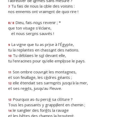
l’abreuver de l
a
rmes sans mesure ?
Tu fais de nous la c
i
ble des voisins :
7
nos ennemis ont vraim
e
nt de quoi rire !
Dieu, fais-no
u
s revenir ; *
R/ 8
que ton visage s’éclaire,
et nous ser
o
ns sauvés !
La vigne que tu as pr
i
se à l’Égypte,
9
tu la replantes en chass
a
nt des nations.
Tu déblaies le s
o
l devant elle,
10
tu l’enracines pour qu’elle empl
i
sse le pays.
Son ombre couvr
a
it les montagnes,
11
et son feuillage, les c
è
dres géants ;
elle étendait ses sarm
e
nts jusqu’à la mer,
12
et ses rej
e
ts, jusqu’au Fleuve.
Pourquoi as-tu perc
é
sa clôture ?
13
Tous les passants y grapp
i
llent en chemin ;
le sanglier des for
ê
ts la ravage
14
et les bêtes des ch
a
mps la broutent.