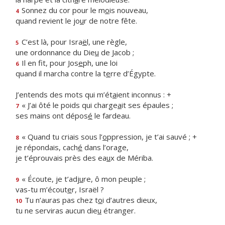
Sonnez du cor pour le m
o
is nouveau,
4
quand revient le jo
u
r de notre fête.
C’est là, pour Isra
ë
l, une règle,
5
une ordonnance du Die
u
de Jacob ;
Il en fit, pour Jos
e
ph, une loi
6
quand il marcha contre la t
e
rre d’Égypte.
J’entends des mots qui m’ét
a
ient inconnus : +
« J’ai ôté le poids qui charge
a
it ses épaules ;
7
ses mains ont dépos
é
le fardeau.
« Quand tu criais sous l’
o
ppression, je t’ai sauvé ; +
8
je répondais, cach
é
dans l’orage,
je t’éprouvais près des ea
u
x de Mériba.
« Écoute, je t’adj
u
re, ô mon peuple ;
9
vas-tu m’écout
e
r, Israël ?
Tu n’auras pas chez t
o
i d’autres dieux,
10
tu ne serviras aucun die
u
étranger.