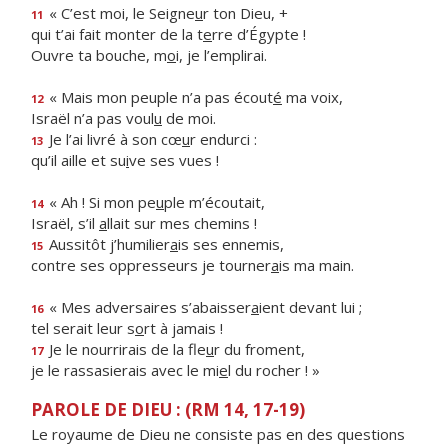
« C’est moi, le Seigne
u
r ton Dieu, +
11
qui t’ai fait monter de la t
e
rre d’Égypte !
Ouvre ta bouche, m
o
i, je l’emplirai.
« Mais mon peuple n’a pas écout
é
ma voix,
12
Israël n’a pas voul
u
de moi.
Je l’ai livré à son cœ
u
r endurci :
13
qu’il aille et su
i
ve ses vues !
« Ah ! Si mon pe
u
ple m’écoutait,
14
Israël, s’il
a
llait sur mes chemins !
Aussitôt j’humilier
a
is ses ennemis,
15
contre ses oppresseurs je tourner
a
is ma main.
« Mes adversaires s’abaisser
a
ient devant lui ;
16
tel serait leur s
o
rt à jamais !
Je le nourrirais de la fle
u
r du froment,
17
je le rassasierais avec le mi
e
l du rocher ! »
PAROLE DE DIEU : (RM 14, 17-19)
Le royaume de Dieu ne consiste pas en des questions