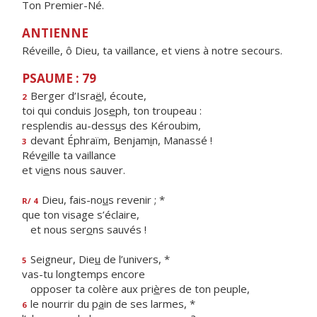
Ton Premier-Né.
ANTIENNE
Réveille, ô Dieu, ta vaillance, et viens à notre secours.
PSAUME : 79
Berger d’Isra
ë
l, écoute,
2
toi qui conduis Jos
e
ph, ton troupeau :
resplendis au-dess
u
s des Kéroubim,
devant Éphraïm, Benjam
i
n, Manassé !
3
Rév
e
ille ta vaillance
et vi
e
ns nous sauver.
Dieu, fais-no
u
s revenir ; *
R/ 4
que ton visage s’éclaire,
et nous ser
o
ns sauvés !
Seigneur, Die
u
de l’univers, *
5
vas-tu longtemps encore
opposer ta colère aux pri
è
res de ton peuple,
le nourrir du p
a
in de ses larmes, *
6