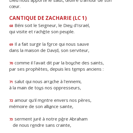
Dieu nous apporte le salut, œuvre d'amour de son
cœur.
CANTIQUE DE ZACHARIE (LC 1)
Béni soit le Seigneur, le Die
u
d'Israël,
68
qui visite et rach
è
te son peuple.
Il a fait surgir la f
o
rce qui nous sauve
69
dans la maison de Dav
i
d, son serviteur,
comme il l'avait dit par la bo
u
che des saints,
70
par ses prophètes, depuis les t
e
mps anciens :
salut qui nous arr
a
che à l'ennemi,
71
à la main de to
u
s nos oppresseurs,
amour qu'il m
o
ntre envers nos pères,
72
mémoire de son alli
a
nce sainte,
serment juré à notre p
è
re Abraham
73
de nous r
e
ndre sans crainte,