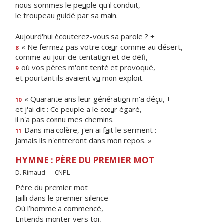
nous sommes le pe
u
ple qu'il conduit,
le troupeau guid
é
par sa main.
Aujourd'hui écouterez-vo
u
s sa parole ? +
« Ne fermez pas votre cœ
u
r comme au désert,
8
comme au jour de tentati
o
n et de défi,
où vos pères m'ont tent
é
et provoqué,
9
et pourtant ils avaient v
u
mon exploit.
« Quarante ans leur générati
o
n m'a déçu, +
10
et j'ai dit : Ce peuple a le cœ
u
r égaré,
il n'a pas conn
u
mes chemins.
Dans ma colère, j'en ai f
a
it le serment :
11
Jamais ils n'entrer
o
nt dans mon repos. »
HYMNE : PÈRE DU PREMIER MOT
D. Rimaud — CNPL
Père du premier mot
Jailli dans le premier silence
Où l’homme a commencé,
Entends monter vers toi,