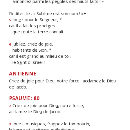
annoncez parmi les pe
u
ples ses hauts faits ! »
Redites-le : « Sublime est son nom ! »+
Jou
e
z pour le Seigneur, *
5
car il a fait les prodiges
que toute la t
e
rre connaît.
Jubilez, criez de joie,
6
habit
a
nts de Sion, *
car il est grand au milieu de toi,
le S
a
int d'Israël !
ANTIENNE
Criez de joie pour Dieu, notre force ; acclamez le Dieu
de Jacob.
PSAUME : 80
Criez de joie pour Die
u
, notre force,
2
acclamez le Die
u
de Jacob.
Jouez, musiques, frapp
e
z le tambourin,
3
la harpe et la cith
a
re mélodieuse.