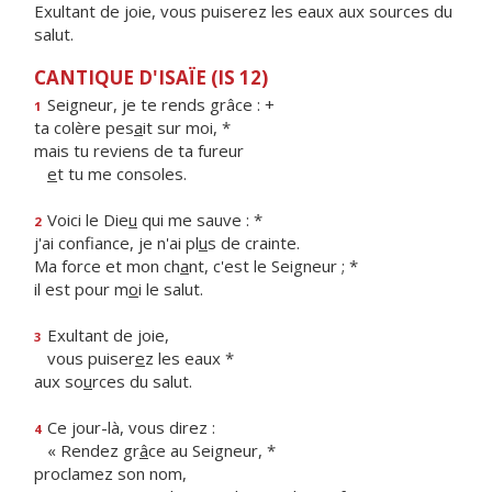
Exultant de joie, vous puiserez les eaux aux sources du
salut.
CANTIQUE D'ISAÏE (IS 12)
Seigneur, je te rends grâce : +
1
ta colère pes
a
it sur moi, *
mais tu reviens de ta fureur
e
t tu me consoles.
Voici le Die
u
qui me sauve : *
2
j'ai confiance, je n'ai pl
u
s de crainte.
Ma force et mon ch
a
nt, c'est le Seigneur ; *
il est pour m
o
i le salut.
Exultant de joie,
3
vous puiser
e
z les eaux *
aux so
u
rces du salut.
Ce jour-là, vous direz :
4
« Rendez gr
â
ce au Seigneur, *
proclamez son nom,