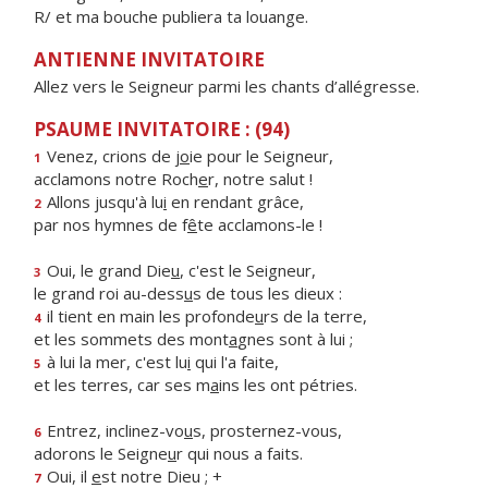
R/ et ma bouche publiera ta louange.
ANTIENNE INVITATOIRE
Allez vers le Seigneur parmi les chants d’allégresse.
PSAUME INVITATOIRE : (94)
Venez, crions de j
o
ie pour le Seigneur,
1
acclamons notre Roch
e
r, notre salut !
Allons jusqu'à lu
i
en rendant grâce,
2
par nos hymnes de f
ê
te acclamons-le !
Oui, le grand Die
u
, c'est le Seigneur,
3
le grand roi au-dess
u
s de tous les dieux :
il tient en main les profonde
u
rs de la terre,
4
et les sommets des mont
a
gnes sont à lui ;
à lui la mer, c'est lu
i
qui l'a faite,
5
et les terres, car ses m
a
ins les ont pétries.
Entrez, inclinez-vo
u
s, prosternez-vous,
6
adorons le Seigne
u
r qui nous a faits.
Oui, il
e
st notre Dieu ; +
7