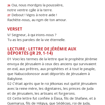
Oui, nous mord
o
ns la poussière,
26
notre ventre c
o
lle à la terre.
Debout ! Vi
e
ns à notre aide !
27
Rachète-nous, au n
o
m de ton amour.
VERSET
V/ Seigneur, à qui irions-nous ?
Tu as les paroles de la vie éternelle.
LECTURE : LETTRE DE JÉRÉMIE AUX
DÉPORTÉS (JR 29, 1-14)
01 Voici les termes de la lettre que le prophète Jérémie
envoya de Jérusalem à ceux des anciens qui survivaient
en exil, aux prêtres, aux prophètes et à tout le peuple,
que Nabucodonosor avait déportés de Jérusalem à
Babylone.
02 C’était après que le roi Jékonias eut quitté Jérusalem
avec la reine mère, les dignitaires, les princes de Juda
et de Jérusalem, les artisans et forgerons.
03 Cette lettre fut confiée à Élasa, fils de Shafane, et à
Guemarya, fils de Hilqiya, que Sédécias, roi de Juda,