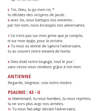
Toi, Dieu, tu
e
s mon roi, *
5
tu décides des vict
o
ires de Jacob :
avec toi, nous batti
o
ns nos ennemis ;
6
par ton nom, nous écrasi
o
ns nos adversaires.
Ce n'est pas sur mon
a
rme que je compte,
7
ni sur mon ép
é
e, pour la victoire.
Tu nous as donné de v
a
incre l'adversaire,
8
tu as couvert notre ennem
i
de honte.
Dieu était notre lou
a
nge, tout le jour :
9
sans cesse nous rendions gr
â
ce à ton nom.
ANTIENNE
Regarde, Seigneur, vois notre misère.
PSAUME : 43 - II
Maintenant, tu nous humil
i
es, tu nous rejettes,
10
tu ne sors plus av
e
c nos armées.
Tu nous fais pli
e
r devant l'adversaire,
11