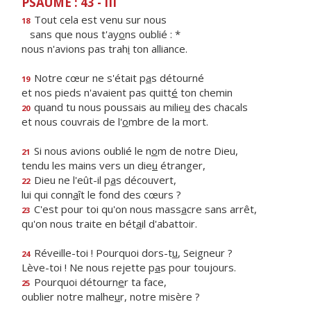
PSAUME : 43 - III
Tout cela est venu sur nous
18
sans que nous t'ay
o
ns oublié : *
nous n'avions pas trah
i
ton alliance.
Notre cœur ne s'était p
a
s détourné
19
et nos pieds n'avaient pas quitt
é
ton chemin
quand tu nous poussais au milie
u
des chacals
20
et nous couvrais de l'
o
mbre de la mort.
Si nous avions oublié le n
o
m de notre Dieu,
21
tendu les mains vers un die
u
étranger,
Dieu ne l'eût-il p
a
s découvert,
22
lui qui conn
a
ît le fond des cœurs ?
C'est pour toi qu'on nous mass
a
cre sans arrêt,
23
qu'on nous traite en bét
a
il d'abattoir.
Réveille-toi ! Pourquoi dors-t
u
, Seigneur ?
24
Lève-toi ! Ne nous rejette p
a
s pour toujours.
Pourquoi détourn
e
r ta face,
25
oublier notre malhe
u
r, notre misère ?