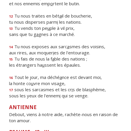
et nos ennemis emp
o
rtent le butin.
Tu nous traites en bét
a
il de boucherie,
12
tu nous disperses parm
i
les nations.
Tu vends ton pe
u
ple à vil prix,
13
sans que tu g
a
gnes à ce marché.
Tu nous exposes aux sarc
a
smes des voisins,
14
aux rires, aux moquer
i
es de l'entourage.
Tu fais de nous la f
a
ble des nations ;
15
les étrangers ha
u
ssent les épaules.
Tout le jour, ma déché
a
nce est devant moi,
16
la honte co
u
vre mon visage,
sous les sarcasmes et les cr
i
s de blasphème,
17
sous les yeux de l'ennem
i
qui se venge.
ANTIENNE
Debout, viens à notre aide, rachète-nous en raison de
ton amour.