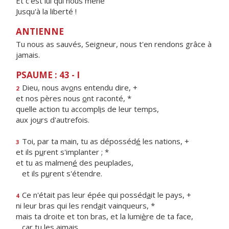
Et c'est lui qui nous mène
Jusqu'à la liberté !
ANTIENNE
Tu nous as sauvés, Seigneur, nous t'en rendons grâce à
jamais.
PSAUME : 43 - I
Dieu, nous av
o
ns entendu dire, +
2
et nos pères nous
o
nt raconté, *
quelle action tu accompl
i
s de leur temps,
aux jo
u
rs d'autrefois.
Toi, par ta main, tu as déposséd
é
les nations, +
3
et ils p
u
rent s'implanter ; *
et tu as malmen
é
des peuplades,
et ils p
u
rent s'étendre.
Ce n'était pas leur épée qui posséd
a
it le pays, +
4
ni leur bras qui les rend
a
it vainqueurs, *
mais ta droite et ton bras, et la lumi
è
re de ta face,
c
a
r tu les aimais.