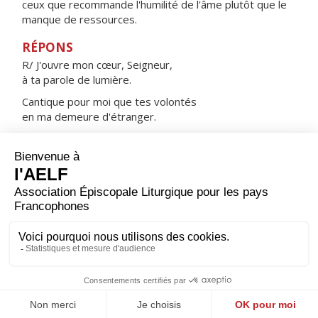
ceux que recommande l'humilité de l'âme plutôt que le
manque de ressources.
RÉPONS
R/ J'ouvre mon cœur, Seigneur,
à ta parole de lumière.
Cantique pour moi que tes volontés
en ma demeure d'étranger.
Heureux les humbles, heureux les pauvres :
tu leur découvres le secret du Royaume !
ORAISON
Nous t’en prions, Seigneur, que ta grâce nous devance
et qu’elle nous accompagne toujours, pour nous rendre
attentifs à faire le bien sans relâche.