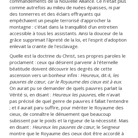
commandements de la Nouvelle Alliance. Ce n'était plus
comme autrefois au milieu de nuées épaisses, ni par
des tonnerres et des éclairs effrayants qui
empêchaient un peuple terrorisé d'approcher la
montagne : c'était dans la tranquillité d'un entretien
accessible à tous les assistants. Ainsi la douceur de la
grâce supprimait l'âpreté de la loi, et l'esprit d'adoption
enlevait la crainte de l'esclavage.
Quelle est la doctrine du Christ, ses propres paroles le
proclament : ceux qui désirent parvenir à l'éternelle
béatitude doivent découvrir les degrés de cette
ascension vers un bonheur infini :
Heureux
, dit-il,
les
pauvres de cœur, car le Royaume des cieux est à eux
.
On aurait pu se demander de quels pauvres parlait la
Vérité si, en disant :
Heureux les pauvres
, elle n'avait
pas précisé de quel genre de pauvres il fallait l'entendre
; et il aurait paru suffire, pour mériter le Royaume des
cieux, de connaître le dénuement que beaucoup
subissent par le poids et la rigueur de la nécessité. Mais
en disant :
Heureux les pauvres de cœur
, le Seigneur
montre que le Royaume des cieux doit être accordé à