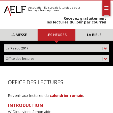
L'AELF
S'abonner
Association Épiscopale Liturgique
pour
les pays Francophones
Calendrier
Recevez gratuitement
Contact
les lectures du jour par courriel
LA MESSE
LES HEURES
LA BIBLE
Le
7 sept. 2017
|
Office des lectures
|
OFFICE DES LECTURES
Revenir aux lectures du
calendrier romain
.
INTRODUCTION
V/ Dieu, viens à mon aide,