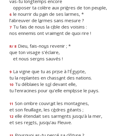
vas-tu longtemps encore
opposer ta colère aux pri
è
res de ton peuple,
le nourrir du p
a
in de ses larmes, *
6
l’abreuver de l
a
rmes sans mesure ?
Tu fais de nous la c
i
ble des voisins :
7
nos ennemis ont vraim
e
nt de quoi rire !
Dieu, fais-no
u
s revenir ; *
R/ 8
que ton visage s’éclaire,
et nous ser
o
ns sauvés !
La vigne que tu as pr
i
se à l’Égypte,
9
tu la replantes en chass
a
nt des nations.
Tu déblaies le s
o
l devant elle,
10
tu l’enracines pour qu’elle empl
i
sse le pays.
Son ombre couvr
a
it les montagnes,
11
et son feuillage, les c
è
dres géants ;
elle étendait ses sarm
e
nts jusqu’à la mer,
12
et ses rej
e
ts, jusqu’au Fleuve.
Pourquoi as-tu perc
é
sa clôture ?
13