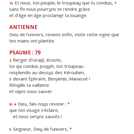
Et nous, ton peuple, le troupea
u
que tu conduis, +
13
sans fin nous pourr
o
ns te rendre grâce
et d’âge en âge proclam
e
r ta louange.
ANTIENNE
Dieu de l’univers, reviens enfin, visite cette vigne que
tes mains ont plantée.
PSAUME : 79
Berger d’Isra
ë
l, écoute,
2
toi qui conduis Jos
e
ph, ton troupeau :
resplendis au-dess
u
s des Kéroubim,
devant Éphraïm, Benjam
i
n, Manassé !
3
Rév
e
ille ta vaillance
et vi
e
ns nous sauver.
Dieu, fais-no
u
s revenir ; *
R/ 4
que ton visage s’éclaire,
et nous ser
o
ns sauvés !
Seigneur, Die
u
de l’univers, *
5