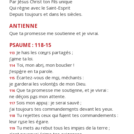
Par Jésus Christ ton Fils unique
Qui règne avec le Saint-Esprit
Depuis toujours et dans les siècles.
ANTIENNE
Que ta promesse me soutienne et je vivrai.
PSAUME : 118-15
Je hais les cœ
u
rs partagés ;
113
j’
a
ime ta loi.
Toi, mon abr
i
, mon bouclier !
114
J’esp
è
re en ta parole.
Écartez-vous de m
o
i, méchants :
115
je garderai les volont
é
s de mon Dieu.
Que ta promesse me souti
e
nne, et je vivrai :
116
ne déçois p
a
s mon attente.
Sois mon appu
i
: je serai sauvé ;
117
j’ai toujours tes commandem
e
nts devant les yeux.
Tu rejettes ceux qui fu
i
ent tes commandements :
118
leur r
u
se les égare.
Tu mets au rebut tous les imp
i
es de la terre ;
119