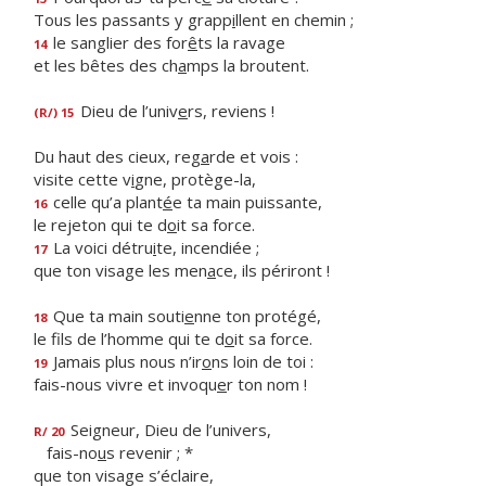
Tous les passants y grapp
i
llent en chemin ;
le sanglier des for
ê
ts la ravage
14
et les bêtes des ch
a
mps la broutent.
Dieu de l’univ
e
rs, reviens !
(R/) 15
Du haut des cieux, reg
a
rde et vois :
visite cette v
i
gne, protège-la,
celle qu’a plant
é
e ta main puissante,
16
le rejeton qui te d
o
it sa force.
La voici détru
i
te, incendiée ;
17
que ton visage les men
a
ce, ils périront !
Que ta main souti
e
nne ton protégé,
18
le fils de l’homme qui te d
o
it sa force.
Jamais plus nous n’ir
o
ns loin de toi :
19
fais-nous vivre et invoqu
e
r ton nom !
Seigneur, Dieu de l’univers,
R/ 20
fais-no
u
s revenir ; *
que ton visage s’éclaire,