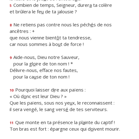
Combien de temps, Seigneur, durer
a
ta colère
5
et brûlera le fe
u
de ta jalousie ?
Ne retiens pas contre nous les péch
é
s de nos
8
ancêtres : +
que nous vienne bient
ô
t ta tendresse,
car nous sommes à bo
u
t de force !
Aide-nous, Dieu notre Sauveur,
9
pour la gl
o
ire de ton nom ! *
Délivre-nous, efface nos fautes,
pour la ca
u
se de ton nom !
Pourquoi laisser d
i
re aux païens :
10
« Où d
o
nc est leur Dieu ? »
Que les païens, sous nos ye
u
x, le reconnaissent :
il sera vengé, le sang vers
é
de tes serviteurs.
Que monte en ta présence la pl
a
inte du captif !
11
Ton bras est fort : épargne ceux qui d
o
ivent mourir.