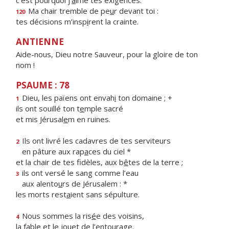
c’est pourquoi j’
a
ime tes exigences.
Ma chair tremble de pe
u
r devant toi :
120
tes décisions m’insp
i
rent la crainte.
ANTIENNE
Aide-nous, Dieu notre Sauveur, pour la gloire de ton
nom !
PSAUME : 78
Dieu, les païens ont envah
i
ton domaine ; +
1
ils ont souillé ton t
e
mple sacré
et mis Jérusal
e
m en ruines.
Ils ont livré les cadavres de tes serviteurs
2
en pâture aux rap
a
ces du ciel *
et la chair de tes fidèles, aux b
ê
tes de la terre ;
ils ont versé le sang comme l’eau
3
aux alento
u
rs de Jérusalem : *
les morts rest
a
ient sans sépulture.
Nous sommes la ris
é
e des voisins,
4
la fable et le jou
e
t de l’entourage.