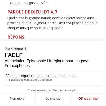
et nous ser
o
ns sauvés.
PAROLE DE DIEU : DT 4, 7
Quelle est la grande nation dont les dieux soient aussi
proches que le Seigneur notre Dieu est proche de nous
chaque fois que nous l’invoquons ?
RÉPONS
V/
Le Seigneur est proche de ceux qui l’invoquent,
il écoute leur cri, il les sauve.
ORAISON
Dieu éternel et tout-puissant, en qui rien n’est sombre
ni obscur, communique ta lumière à nos cœurs : en
recevant ta loi et tes préceptes, nous marcherons sur
ta route d’un cœur léger. Par Jésus, le Christ, notre
Seigneur. Amen.