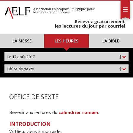
L'AELF
S'abonner
Association Épiscopale Liturgique
pour
les pays Francophones
Calendrier
Recevez gratuitement
Contact
les lectures du jour par courriel
LA MESSE
LES HEURES
LA BIBLE
Le
17 août 2017
|
Office de sexte
|
OFFICE DE SEXTE
Revenir aux lectures du
calendrier romain
.
INTRODUCTION
V/ Dieu, viens à mon aide,