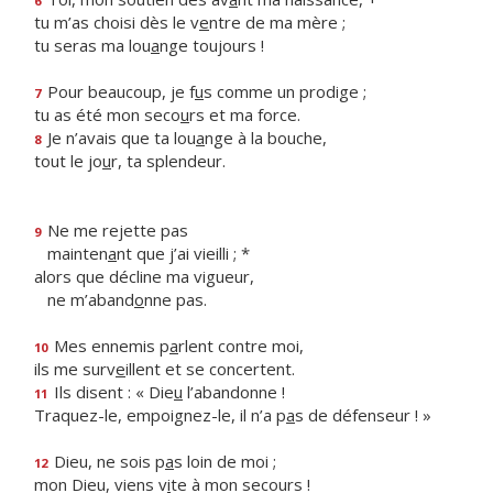
6
tu m’as choisi dès le v
e
ntre de ma mère ;
tu seras ma lou
a
nge toujours !
Pour beaucoup, je f
u
s comme un prodige ;
7
tu as été mon seco
u
rs et ma force.
Je n’avais que ta lou
a
nge à la bouche,
8
tout le jo
u
r, ta splendeur.
Ne me rejette pas
9
mainten
a
nt que j’ai vieilli ; *
alors que décline ma vigueur,
ne m’aband
o
nne pas.
Mes ennemis p
a
rlent contre moi,
10
ils me surv
e
illent et se concertent.
Ils disent : « Die
u
l’abandonne !
11
Traquez-le, empoignez-le, il n’a p
a
s de défenseur ! »
Dieu, ne sois p
a
s loin de moi ;
12
mon Dieu, viens v
i
te à mon secours !