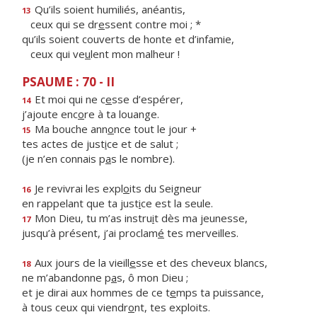
Qu’ils soient humiliés, anéantis,
13
ceux qui se dr
e
ssent contre moi ; *
qu’ils soient couverts de honte et d’infamie,
ceux qui ve
u
lent mon malheur !
PSAUME : 70 - II
Et moi qui ne c
e
sse d’espérer,
14
j’ajoute enc
o
re à ta louange.
Ma bouche ann
o
nce tout le jour +
15
tes actes de just
i
ce et de salut ;
(je n’en connais p
a
s le nombre).
Je revivrai les expl
o
its du Seigneur
16
en rappelant que ta just
i
ce est la seule.
Mon Dieu, tu m’as instru
i
t dès ma jeunesse,
17
jusqu’à présent, j’ai proclam
é
tes merveilles.
Aux jours de la vieill
e
sse et des cheveux blancs,
18
ne m’abandonne p
a
s, ô mon Dieu ;
et je dirai aux hommes de ce t
e
mps ta puissance,
à tous ceux qui viendr
o
nt, tes exploits.