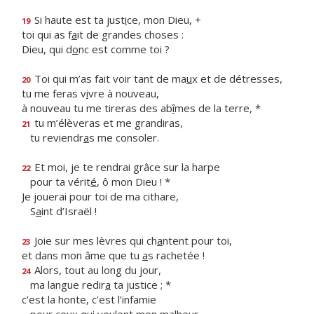
Si haute est ta just
i
ce, mon Dieu, +
19
toi qui as f
a
it de grandes choses :
Dieu, qui d
o
nc est comme toi ?
Toi qui m’as fait voir tant de ma
u
x et de détresses,
20
tu me feras v
i
vre à nouveau,
à nouveau tu me tireras des ab
î
mes de la terre, *
tu m’élèveras et me grandiras,
21
tu reviendr
a
s me consoler.
Et moi, je te rendrai grâce sur la harpe
22
pour ta vérit
é
, ô mon Dieu ! *
Je jouerai pour toi de ma cithare,
S
a
int d’Israël !
Joie sur mes lèvres qui ch
a
ntent pour toi,
23
et dans mon âme que tu
a
s rachetée !
Alors, tout au long du jour,
24
ma langue redir
a
ta justice ; *
c’est la honte, c’est l’infamie