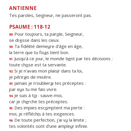
ANTIENNE
Tes paroles, Seigneur, ne passeront pas.
PSAUME : 118-12
Pour toujours, ta par
o
le, Seigneur,
89
se dr
e
sse dans les cieux.
Ta fidélité deme
u
re d’âge en âge,
90
la terre que tu fix
a
s tient bon.
Jusqu’à ce jour, le monde ti
e
nt par tes décisions :
91
toute ch
o
se est ta servante.
Si je n’avais mon plais
i
r dans ta loi,
92
je périr
a
is de misère.
Jamais je n’oublier
a
i tes préceptes :
93
par e
u
x tu me fais vivre.
Je suis à t
o
i : sauve-moi,
94
car je ch
e
rche tes préceptes.
Des impies esc
o
mptent ma perte :
95
moi, je réfléch
i
s à tes exigences.
De toute perfection, j’ai v
u
la limite ;
96
tes volontés sont d’une ample
u
r infinie.