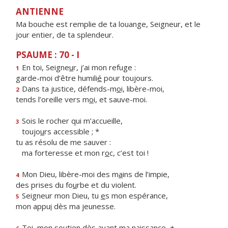
ANTIENNE
Ma bouche est remplie de ta louange, Seigneur, et le
jour entier, de ta splendeur.
PSAUME : 70 - I
En toi, Seigne
u
r, j’ai mon refuge :
1
garde-moi d’être humili
é
pour toujours.
Dans ta justice, défends-m
o
i, libère-moi,
2
tends l’oreille vers m
o
i, et sauve-moi.
Sois le rocher qui m’accueille,
3
toujo
u
rs accessible ; *
tu as résolu de me sauver :
ma forteresse et mon r
o
c, c’est toi !
Mon Dieu, libère-moi des m
a
ins de l’impie,
4
des prises du fo
u
rbe et du violent.
Seigneur mon Dieu, tu
e
s mon espérance,
5
mon appu
i
dès ma jeunesse.
Toi, mon soutien dès av
a
nt ma naissance, +