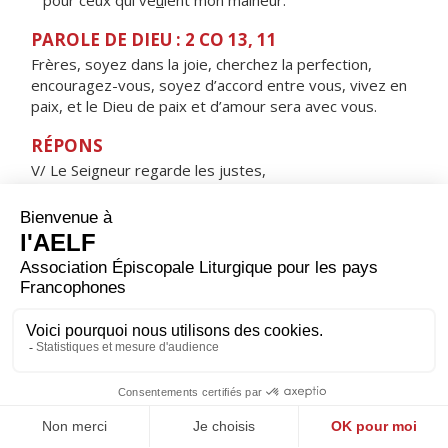
pour ceux qui ve
u
lent mon malheur.
PAROLE DE DIEU : 2 CO 13, 11
Frères, soyez dans la joie, cherchez la perfection,
encouragez-vous, soyez d’accord entre vous, vivez en
paix, et le Dieu de paix et d’amour sera avec vous.
RÉPONS
V/ Le Seigneur regarde les justes,
il écoute, attentif à leurs cris.
ORAISON
Père très bon, toi qui as confié la terre aux hommes
pour qu'ils la gardent et la travaillent, pour qu'ils
puissent progresser en s'entraidant, donne-nous de
mener nos travaux avec un esprit filial envers toi et un
esprit fraternel envers tous. Par Jésus, le Christ, notre
Seigneur. Amen.