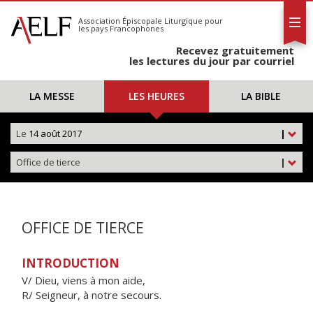
L'AELF
S'abonner
Association Épiscopale Liturgique
pour
les pays Francophones
Calendrier
Recevez gratuitement
Contact
les lectures du jour par courriel
LA MESSE
LES HEURES
LA BIBLE
Le
14 août 2017
|
Office de tierce
|
OFFICE DE TIERCE
INTRODUCTION
V/ Dieu, viens à mon aide,
R/ Seigneur, à notre secours.