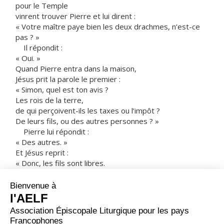
pour le Temple
vinrent trouver Pierre et lui dirent :
« Votre maître paye bien les deux drachmes, n’est-ce
pas ? »
Il répondit :
« Oui. »
Quand Pierre entra dans la maison,
Jésus prit la parole le premier :
« Simon, quel est ton avis ?
Les rois de la terre,
de qui perçoivent-ils les taxes ou l’impôt ?
De leurs fils, ou des autres personnes ? »
Pierre lui répondit :
« Des autres. »
Et Jésus reprit :
« Donc, les fils sont libres.
Mais, pour ne pas scandaliser les gens,
va donc jusqu’à la mer,
jette l’hameçon,
et saisis le premier poisson qui mordra ;
ouvre-lui la bouche,