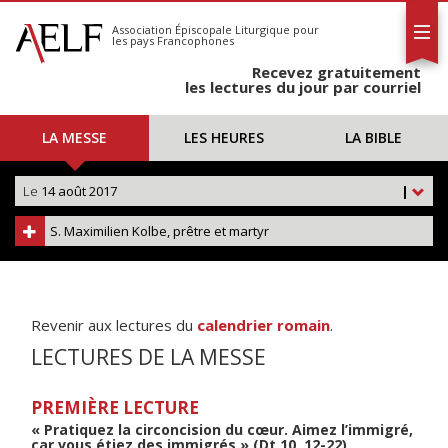
L'AELF
S'abonner
Association Épiscopale Liturgique
pour
les pays Francophones
Calendrier
Recevez gratuitement
Contact
les lectures du jour par courriel
LA MESSE
LES HEURES
LA BIBLE
Le
14 août 2017
|
S. Maximilien Kolbe, prêtre et martyr
Revenir aux lectures du
calendrier romain
.
LECTURES DE LA MESSE
PREMIÈRE LECTURE
« Pratiquez la circoncision du cœur. Aimez l’immigré,
car vous étiez des immigrés » (Dt 10, 12-22)