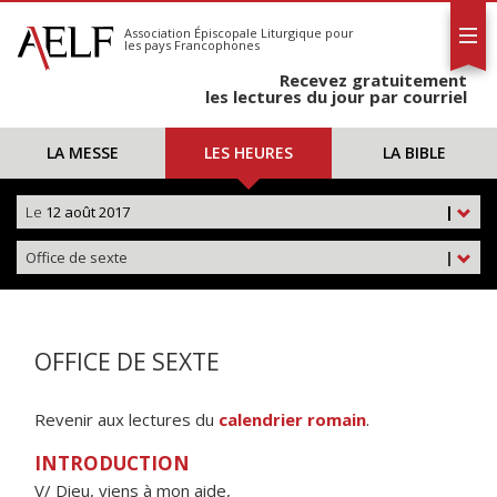
L'AELF
S'abonner
Association Épiscopale Liturgique
pour
les pays Francophones
Calendrier
Recevez gratuitement
Contact
les lectures du jour par courriel
LA MESSE
LES HEURES
LA BIBLE
Le
12 août 2017
|
Office de sexte
|
OFFICE DE SEXTE
Revenir aux lectures du
calendrier romain
.
INTRODUCTION
V/ Dieu, viens à mon aide,