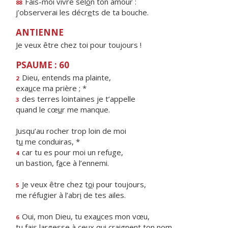
Fais-moi vivre sel
o
n ton amour :
88
j’observerai les décr
e
ts de ta bouche.
ANTIENNE
Je veux être chez toi pour toujours !
PSAUME : 60
Dieu, entends ma plainte,
2
exa
u
ce ma prière ; *
des terres lointaines je t’appelle
3
quand le cœ
u
r me manque.
Jusqu’au rocher trop loin de moi
t
u
me conduiras, *
car tu es pour moi un refuge,
4
un bastion, f
a
ce à l’ennemi.
Je veux être chez t
o
i pour toujours,
5
me réfugier à l’abr
i
de tes ailes.
Oui, mon Dieu, tu exa
u
ces mon vœu,
6
tu fais largesse à ceux qui cr
a
ignent ton nom.