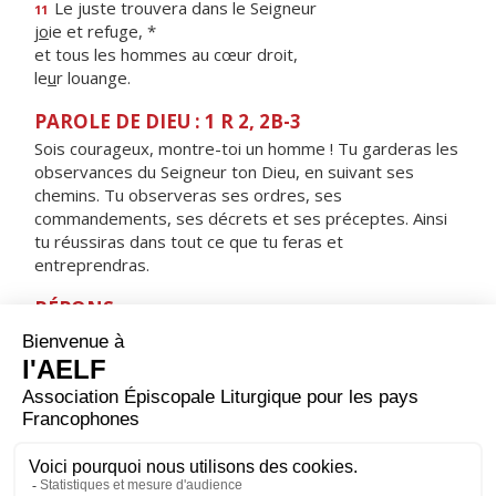
Le juste trouvera dans le Seigneur
11
j
o
ie et refuge, *
et tous les hommes au cœur droit,
le
u
r louange.
PAROLE DE DIEU : 1 R 2, 2B-3
Sois courageux, montre-toi un homme ! Tu garderas les
observances du Seigneur ton Dieu, en suivant ses
chemins. Tu observeras ses ordres, ses
commandements, ses décrets et ses préceptes. Ainsi
tu réussiras dans tout ce que tu feras et
entreprendras.
RÉPONS
V/
Guide-moi, Seigneur, sur la voie de tes volontés,
ta loi fais mon plaisir.
ORAISON
Seigneur, foyer brûlant de charité, accorde-nous une
telle ferveur que nous soyons capables de t’aimer plus
que tout et d’aimer nos frères à cause de toi. Par Jésus,