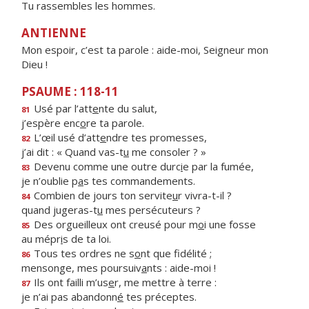
Tu rassembles les hommes.
ANTIENNE
Mon espoir, c’est ta parole : aide-moi, Seigneur mon
Dieu !
PSAUME : 118-11
Usé par l’att
e
nte du salut,
81
j’espère enc
o
re ta parole.
L’œil usé d’att
e
ndre tes promesses,
82
j’ai dit : « Quand vas-t
u
me consoler ? »
Devenu comme une outre durc
i
e par la fumée,
83
je n’oublie p
a
s tes commandements.
Combien de jours ton servite
u
r vivra-t-il ?
84
quand jugeras-t
u
mes persécuteurs ?
Des orgueilleux ont creusé pour m
o
i une fosse
85
au mépr
i
s de ta loi.
Tous tes ordres ne s
o
nt que fidélité ;
86
mensonge, mes poursuiv
a
nts : aide-moi !
Ils ont failli m’us
e
r, me mettre à terre :
87
je n’ai pas abandonn
é
tes préceptes.