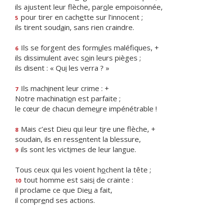
ils ajustent leur flèche, par
o
le empoisonnée,
pour tirer en cach
e
tte sur l’innocent ;
5
ils tirent soud
a
in, sans rien craindre.
Ils se forgent des form
u
les maléfiques, +
6
ils dissimulent avec s
o
in leurs pièges ;
ils disent : « Qu
i
les verra ? »
Ils mach
i
nent leur crime : +
7
Notre machinati
o
n est parfaite ;
le cœur de chacun deme
u
re impénétrable !
Mais c’est Dieu qui leur t
i
re une flèche, +
8
soudain, ils en ress
e
ntent la blessure,
ils sont les vict
i
mes de leur langue.
9
Tous ceux qui les voient h
o
chent la tête ;
tout homme est sais
i
de crainte :
10
il proclame ce que Die
u
a fait,
il compr
e
nd ses actions.