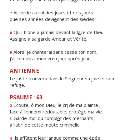
Accorde au roi des jo
u
rs et des jours :
7
que ses années devi
e
nnent des siècles !
Qu’il trône à jamais devant la f
a
ce de Dieu !
8
Assigne à sa garde Amo
u
r et Vérité.
Alors, je chanterai sans c
e
sse ton nom,
9
j’accomplirai mon vœu jo
u
r après jour.
ANTIENNE
Le juste trouvera dans le Seigneur sa joie et son
refuge.
PSAUME : 63
Écoute, ô mon Dieu, le cr
i
de ma plainte ;
2
face à l’ennemi redoutable, prot
è
ge ma vie.
Garde-moi du compl
o
t des méchants,
3
à l’abri de cette me
u
te criminelle.
Ils affûtent leur l
a
ngue comme une épée,
4