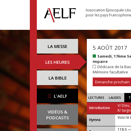
Association Épiscopale Lit
pour les pays Francophon
LA MESSE
5 AOÛT 2017
Samedi, 17ème S
Impaire
LES HEURES
Dédicace de la Bas
Mémoire facultative
LA BIBLE
Dimanche prochain
L'AELF
LECTURES
LAUDES
T
V/ Dieu,
Introduction
R/ Seign
VIDÉOS &
PODCASTS
Voici le
...
Hymne
118-5 —