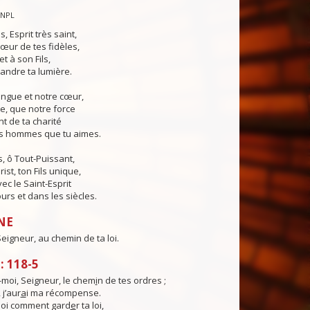
CNPL
s, Esprit très saint,
œur de tes fidèles,
t à son Fils,
andre ta lumière.
angue et notre cœur,
e, que notre force
t de ta charité
es hommes que tu aimes.
, ô Tout-Puissant,
ist, ton Fils unique,
ec le Saint-Esprit
urs et dans les siècles.
NE
eigneur, au chemin de ta loi.
 118-5
moi, Seigneur, le chem
i
n de tes ordres ;
 j’aur
a
i ma récompense.
oi comment gard
e
r ta loi,