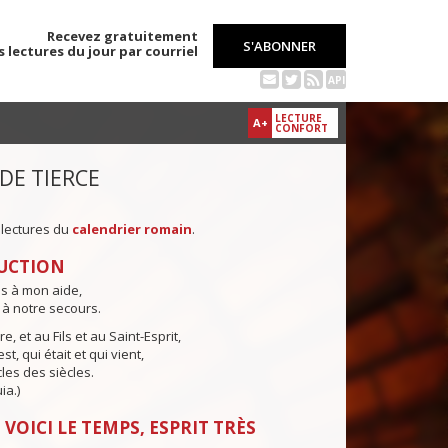
Recevez gratuitement
S'ABONNER
s lectures du jour par courriel
API
LECTURE
A+
CONFORT
 DE TIERCE
 lectures du
calendrier romain
.
UCTION
ns à mon aide,
 à notre secours.
e, et au Fils et au Saint-Esprit,
st, qui était et qui vient,
cles des siècles.
ia.)
 VOICI LE TEMPS, ESPRIT TRÈS