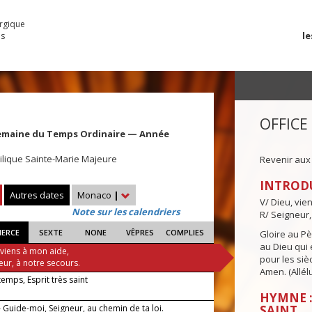
urgique
le
es
OFFICE
emaine du Temps Ordinaire — Année
ilique Sainte-Marie Majeure
Revenir aux
INTROD
Autres dates
Monaco
|
V/ Dieu, vie
Note sur les calendriers
R/ Seigneur,
IERCE
SEXTE
NONE
VÊPRES
COMPLIES
Gloire au Pèr
au Dieu qui e
 viens à mon aide,
pour les siè
eur, à notre secours.
Amen. (Allélu
 temps, Esprit très saint
HYMNE :
 Guide-moi, Seigneur, au chemin de ta loi.
SAINT