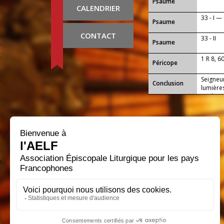
Psaume
CALENDRIER
33 - I 
Psaume
CONTACT
33 - II
Psaume
1 R 8, 6
Péricope
Seigneur
Conclusion
lumières
qu'ils t
Seigneu