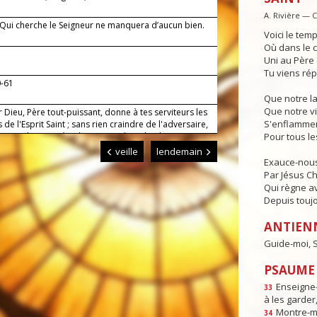
A. Rivière — 
— Qui cherche le Seigneur ne manquera d’aucun bien.
Voici le temp
Où dans le c
Uni au Père e
Tu viens rép
0-61
Que notre l
Que notre vi
 Dieu, Père tout-puissant, donne à tes serviteurs les
S'enflammen
 de l'Esprit Saint ; sans rien craindre de l'adversaire,
rouvent leur joie à te louer. Par Jésus, le Christ, notre
Pour tous l
r. Amen.
veille
lendemain
Exauce-nous
Par Jésus Chr
Qui règne av
Depuis toujo
ANTIEN
Guide-moi, S
PSAUME :
Enseigne-
33
à les garder,
Montre-m
34