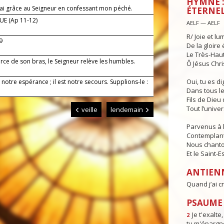
HYMNE :
rai grâce au Seigneur en confessant mon péché.
ÉTERNEL
E (Ap 11-12)
AELF — AELF
R/ Joie et lu
-9
De la gloire 
Le Très-Haut,
orce de son bras, le Seigneur relève les humbles.
Ô Jésus Chris
Oui, tu es d
 notre espérance ; il est notre secours. Supplions-le :
Dans tous le
Fils de Dieu 
Tout l’univer
veille
lendemain
Parvenus à l
Contemplant 
Nous chanton
Et le Saint-E
ANTIEN
Quand j’ai cr
PSAUME 
Je t'exalte
2
tu m'épargne