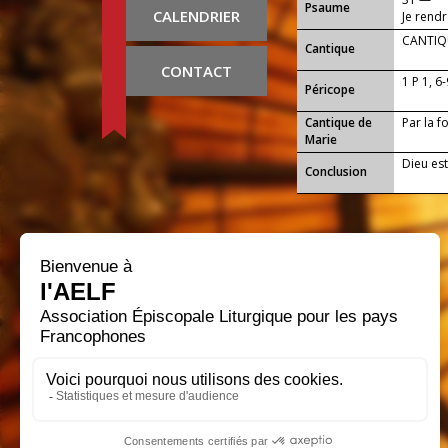
Psaume
CALENDRIER
Je rend
CANTIQU
Cantique
CONTACT
1 P 1, 6
Péricope
Cantique de
Par la f
Marie
Dieu est
Conclusion