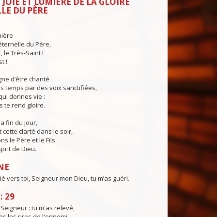
 JOIE ET LUMIÈRE DE LA GLOIRE
LE DU PÈRE
mière
éternelle du Père,
 le Très-Saint !
t !
igne d’être chanté
s temps par des voix sanctifiées,
qui donnes vie :
s te rend gloire.
a fin du jour,
cette clarté dans le soir,
s le Père et le Fils
sprit de Dieu.
NE
ié vers toi, Seigneur mon Dieu, tu m’as guéri.
: 29
, Seigne
u
r : tu m'as relevé,
s les r
i
res de l'ennemi.