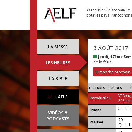
Association Épiscopale Lit
pour les pays Francophon
LA MESSE
3 AOÛT 2017
Jeudi, 17ème Se
de la férie
LES HEURES
Dimanche prochain
LA BIBLE
LECTURES
LAUDES
T
V/ Dieu,
L'AELF
Introduction
R/ Seign
Joie et 
...
Hymne
VIDÉOS &
PODCASTS
29 —
Psaume
Quand j’
31 —