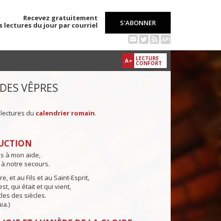
Recevez gratuitement
S'ABONNER
s lectures du jour par courriel
API
LECTURE
A+
CONFORT
 DES VÊPRES
 lectures du
calendrier romain
.
UCTION
ns à mon aide,
 à notre secours.
e, et au Fils et au Saint-Esprit,
st, qui était et qui vient,
cles des siècles.
ia.)