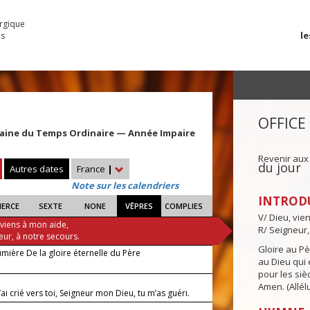
urgique
le
es
OFFICE
maine du Temps Ordinaire — Année Impaire
Revenir aux
du jour
Autres dates
France
|
Note sur les calendriers
INTROD
IERCE
SEXTE
NONE
VÊPRES
COMPLIES
V/ Dieu, vie
 viens à mon aide,
R/ Seigneur,
eur, à notre secours.
Gloire au Pèr
lumière De la gloire éternelle du Père
au Dieu qui e
pour les siè
Amen. (Allélu
ai crié vers toi, Seigneur mon Dieu, tu m’as guéri.