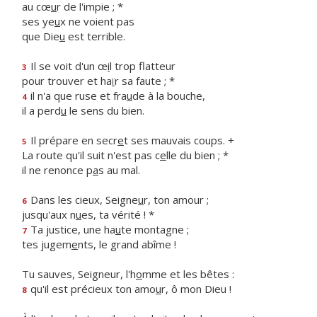
au cœ
u
r de l'impie ; *
ses ye
u
x ne voient pas
que Die
u
est terrible.
Il se voit d'un œ
i
l trop flatteur
3
pour trouver et ha
ï
r sa faute ; *
il n'a que ruse et fra
u
de à la bouche,
4
il a perd
u
le sens du bien.
Il prépare en secr
e
t ses mauvais coups. +
5
La route qu'il suit n'est pas c
e
lle du bien ; *
il ne renonce p
a
s au mal.
Dans les cieux, Seigne
u
r, ton amour ;
6
jusqu'aux n
u
es, ta vérité ! *
Ta justice, une ha
u
te montagne ;
7
tes jugem
e
nts, le grand abîme !
Tu sauves, Seigneur, l'h
o
mme et les bêtes :
qu'il est précieux ton amo
u
r, ô mon Dieu !
8