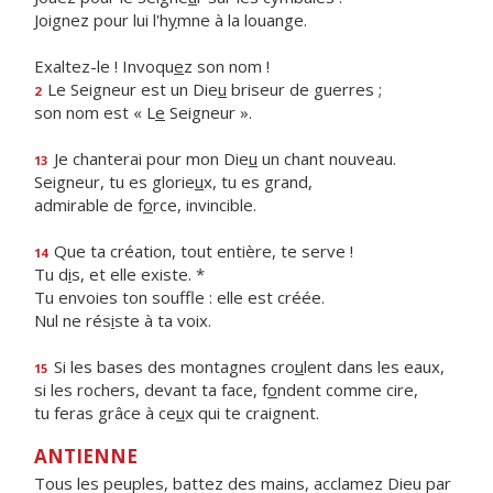
Joignez pour lui l'h
y
mne à la louange.
Exaltez-le ! Invoqu
e
z son nom !
Le Seigneur est un Die
u
briseur de guerres ;
2
son nom est « L
e
Seigneur ».
Je chanterai pour mon Die
u
un chant nouveau.
13
Seigneur, tu es glorie
u
x, tu es grand,
admirable de f
o
rce, invincible.
Que ta création, tout entière, te serve !
14
Tu d
i
s, et elle existe. *
Tu envoies ton souffle : elle est créée.
Nul ne rés
i
ste à ta voix.
Si les bases des montagnes cro
u
lent dans les eaux,
15
si les rochers, devant ta face, f
o
ndent comme cire,
tu feras grâce à ce
u
x qui te craignent.
ANTIENNE
Tous les peuples, battez des mains, acclamez Dieu par