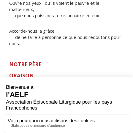
Ouvre nos yeux : qu’ils voient le pauvre et le
malheureux,
— que nous puissions te reconnaître en eux.
Accorde-nous la grâce
— de ne faire à personne ce que nous redoutons pour
nous.
NOTRE PÈRE
ORAISON
Dieu qui nous as sauvés, exauce-nous ; transforme-
nous en disciples de la lumière et en artisans de la
vérité ; puisque en naissant de toi nous sommes
devenus des fils de lumière, fais que nous sachions te
rendre témoignage devant les hommes. Par Jésus
Christ, ton Fils, notre Seigneur et notre Dieu, qui règne
avec toi et le Saint-Esprit, maintenant et pour les
siècles des siècles. Amen.