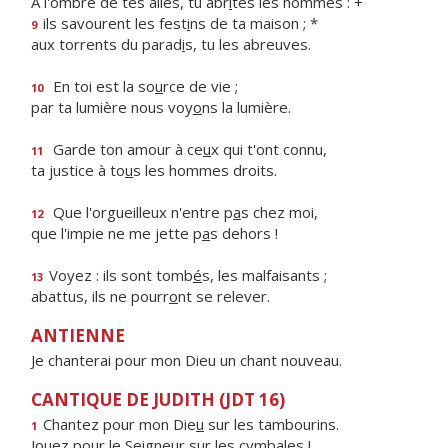
À l'ombre de tes ailes, tu abr
i
tes les hommes : +
ils savourent les fest
i
ns de ta maison ; *
9
aux torrents du parad
i
s, tu les abreuves.
En toi est la so
u
rce de vie ;
10
par ta lumière nous voy
o
ns la lumière.
Garde ton amour à ce
u
x qui t'ont connu,
11
ta justice à to
u
s les hommes droits.
Que l'orgueilleux n'entre p
a
s chez moi,
12
que l'impie ne me jette p
a
s dehors !
Voyez : ils sont tomb
é
s, les malfaisants ;
13
abattus, ils ne pourr
o
nt se relever.
ANTIENNE
Je chanterai pour mon Dieu un chant nouveau.
CANTIQUE DE JUDITH (JDT 16)
Chantez pour mon Die
u
sur les tambourins.
1
Jouez pour le Seigne
u
r sur les cymbales !