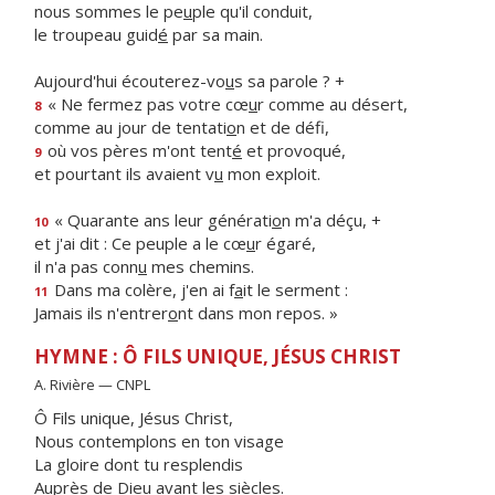
nous sommes le pe
u
ple qu'il conduit,
le troupeau guid
é
par sa main.
Aujourd'hui écouterez-vo
u
s sa parole ? +
« Ne fermez pas votre cœ
u
r comme au désert,
8
comme au jour de tentati
o
n et de défi,
où vos pères m'ont tent
é
et provoqué,
9
et pourtant ils avaient v
u
mon exploit.
« Quarante ans leur générati
o
n m'a déçu, +
10
et j'ai dit : Ce peuple a le cœ
u
r égaré,
il n'a pas conn
u
mes chemins.
Dans ma colère, j'en ai f
a
it le serment :
11
Jamais ils n'entrer
o
nt dans mon repos. »
HYMNE : Ô FILS UNIQUE, JÉSUS CHRIST
A. Rivière — CNPL
Ô Fils unique, Jésus Christ,
Nous contemplons en ton visage
La gloire dont tu resplendis
Auprès de Dieu avant les siècles.