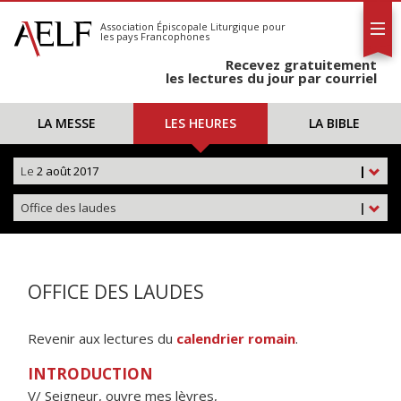
L'AELF
S'abonner
Association Épiscopale Liturgique
pour
les pays Francophones
Calendrier
Recevez gratuitement
Contact
les lectures du jour par courriel
LA MESSE
LES HEURES
LA BIBLE
Le
2 août 2017
|
Office des laudes
|
OFFICE DES LAUDES
Revenir aux lectures du
calendrier romain
.
INTRODUCTION
V/ Seigneur, ouvre mes lèvres,