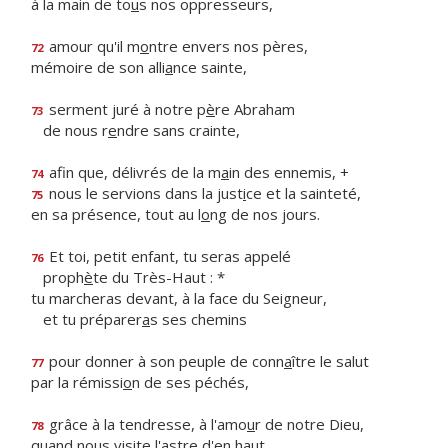
à la main de to
u
s nos oppresseurs,
amour qu'il m
o
ntre envers nos pères,
72
mémoire de son alli
a
nce sainte,
serment juré à notre p
è
re Abraham
73
de nous r
e
ndre sans crainte,
afin que, délivrés de la m
a
in des ennemis, +
74
nous le servions dans la just
i
ce et la sainteté,
75
en sa présence, tout au l
o
ng de nos jours.
Et toi, petit enfant, tu seras appelé
76
proph
è
te du Très-Haut : *
tu marcheras devant, à la face du Seigneur,
et tu préparer
a
s ses chemins
pour donner à son peuple de conn
a
ître le salut
77
par la rémissi
o
n de ses péchés,
grâce à la tendresse, à l'amo
u
r de notre Dieu,
78
quand nous visite l'
a
stre d'en haut,