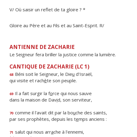
V/ Où saisir un reflet de ta gloire ? *
Gloire au Père et au Fils et au Saint-Esprit. R/
ANTIENNE DE ZACHARIE
Le Seigneur fera briller la justice comme la lumière.
CANTIQUE DE ZACHARIE (LC 1)
Béni soit le Seigneur, le Die
u
d'Israël,
68
qui visite et rach
è
te son peuple.
Il a fait surgir la f
o
rce qui nous sauve
69
dans la maison de Dav
i
d, son serviteur,
comme il l'avait dit par la bo
u
che des saints,
70
par ses prophètes, depuis les t
e
mps anciens :
salut qui nous arr
a
che à l'ennemi,
71