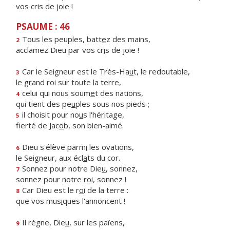
vos cris de joie !
PSAUME : 46
Tous les peuples, batt
e
z des mains,
2
acclamez Dieu par vos cr
i
s de joie !
Car le Seigneur est le Très-Ha
u
t, le redoutable,
3
le grand roi sur to
u
te la terre,
celui qui nous soum
e
t des nations,
4
qui tient des pe
u
ples sous nos pieds ;
il choisit pour no
u
s l'héritage,
5
fierté de Jac
o
b, son bien-aimé.
Dieu s'élève parm
i
les ovations,
6
le Seigneur, aux écl
a
ts du cor.
Sonnez pour notre Die
u
, sonnez,
7
sonnez pour notre r
o
i, sonnez !
Car Dieu est le r
o
i de la terre :
8
que vos mus
i
ques l'annoncent !
Il règne, Die
u
, sur les païens,
9