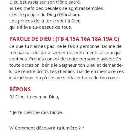
Dieu est assis sur son tr
ô
ne sacré.
Les chefs des peuples se s
o
nt rassemblés :
10
c'est le peuple du Die
u
d'Abraham.
Les princes de la t
e
rre sont à Dieu
qui s'élève au-dess
u
s de tous.
PAROLE DE DIEU : (TB 4,15A.16A.18A.19A.C)
Ce que tu n’aimes pas, ne le fais à personne. Donne de
ton pain à celui qui a faim et des vêtements à ceux qui
sont nus. Prends conseil de toute personne avisée. En
toute occasion, bénis le Seigneur ton Dieu et demande-
lui de rendre droits tes chemins. Garde en mémoire ces
instructions et qu’elles ne s’effacent pas de ton cœur.
RÉPONS
R/ Dieu, tu es mon Dieu,
* Je te cherche dès l’aube.
V/ Comment découvrir ta lumière ? *