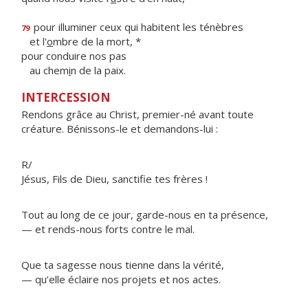
pour illuminer ceux qui habitent les ténèbres
79
et l'
o
mbre de la mort, *
pour conduire nos pas
au chem
i
n de la paix.
INTERCESSION
Rendons grâce au Christ, premier-né avant toute
créature. Bénissons-le et demandons-lui :
R/
Jésus, Fils de Dieu, sanctifie tes frères !
Tout au long de ce jour, garde-nous en ta présence,
— et rends-nous forts contre le mal.
Que ta sagesse nous tienne dans la vérité,
— qu’elle éclaire nos projets et nos actes.