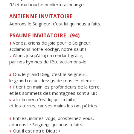
R/ et ma bouche publiera ta louange.
ANTIENNE INVITATOIRE
Adorons le Seigneur, c’est lui qui nous a faits.
PSAUME INVITATOIRE : (94)
Venez, crions de j
o
ie pour le Seigneur,
1
acclamons notre Roch
e
r, notre salut !
Allons jusqu'à lu
i
en rendant grâce,
2
par nos hymnes de f
ê
te acclamons-le !
Oui, le grand Die
u
, c'est le Seigneur,
3
le grand roi au-dess
u
s de tous les dieux :
il tient en main les profonde
u
rs de la terre,
4
et les sommets des mont
a
gnes sont à lui ;
à lui la mer, c'est lu
i
qui l'a faite,
5
et les terres, car ses m
a
ins les ont pétries.
Entrez, inclinez-vo
u
s, prosternez-vous,
6
adorons le Seigne
u
r qui nous a faits.
Oui, il
e
st notre Dieu ; +
7