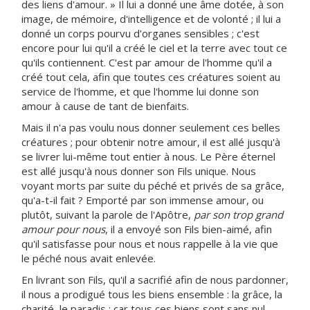
des liens d'amour. » Il lui a donné une âme dotée, à son
image, de mémoire, d'intelligence et de volonté ; il lui a
donné un corps pourvu d'organes sensibles ; c'est
encore pour lui qu'il a créé le ciel et la terre avec tout ce
qu'ils contiennent. C'est par amour de l'homme qu'il a
créé tout cela, afin que toutes ces créatures soient au
service de l'homme, et que l'homme lui donne son
amour à cause de tant de bienfaits.
Mais il n'a pas voulu nous donner seulement ces belles
créatures ; pour obtenir notre amour, il est allé jusqu'à
se livrer lui-même tout entier à nous. Le Père éternel
est allé jusqu'à nous donner son Fils unique. Nous
voyant morts par suite du péché et privés de sa grâce,
qu'a-t-il fait ? Emporté par son immense amour, ou
plutôt, suivant la parole de l'Apôtre,
par son trop grand
amour pour nous
, il a envoyé son Fils bien-aimé, afin
qu'il satisfasse pour nous et nous rappelle à la vie que
le péché nous avait enlevée.
En livrant son Fils, qu'il a sacrifié afin de nous pardonner,
il nous a prodigué tous les biens ensemble : la grâce, la
charité, le paradis ; car tous ces biens sont sans nul