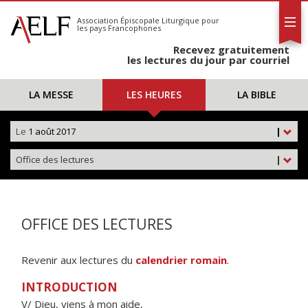
L'AELF
S'abonner
Association Épiscopale Liturgique
pour
les pays Francophones
Calendrier
Recevez gratuitement
Contact
les lectures du jour par courriel
LA MESSE
LES HEURES
LA BIBLE
Le
1 août 2017
|
Office des lectures
|
OFFICE DES LECTURES
Revenir aux lectures du
calendrier romain
.
INTRODUCTION
V/ Dieu, viens à mon aide,