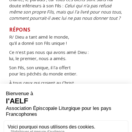
doute inférieurs à son Fils :
Celui qui n'a pas refusé
même son propre Fils, mais qui l'a livré pour nous tous,
comment pourrait-il avec lui ne pas nous donner tout ?
RÉPONS
R/ Dieu a tant aimé le monde,
qu'il a donné son Fils unique !
Ce n'est pas nous qui avons aimé Dieu :
lui, le premier, nous a aimés.
Son Fils, son unique, il l'a offert
pour les péchés du monde entier.
À tous ceux qui croient au Christ,
il donne la vie éternelle.
ORAISON
Seigneur qui ne cesses d’éveiller dans ton Église de
nouveaux modèles de vertu, fais-nous suivre les
exemples de saint Alphonse de Liguori, remplis-nous
d’ardeur pour le salut de nos frères, et nous