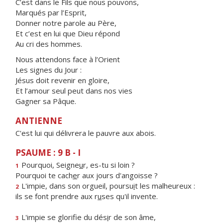
C’est dans le Fils que nous pouvons,
Marqués par l’Esprit,
Donner notre parole au Père,
Et c’est en lui que Dieu répond
Au cri des hommes.
Nous attendons face à l’Orient
Les signes du Jour :
Jésus doit revenir en gloire,
Et l’amour seul peut dans nos vies
Gagner sa Pâque.
ANTIENNE
C'est lui qui délivrera le pauvre aux abois.
PSAUME : 9 B - I
Pourquoi, Seigne
u
r, es-tu si loin ?
1
Pourquoi te cach
e
r aux jours d'angoisse ?
L'impie, dans son orgueil, poursu
i
t les malheureux :
2
ils se font prendre aux r
u
ses qu'il invente.
L'impie se glorifie du dés
i
r de son âme,
3