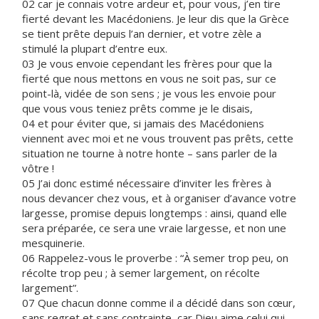
02 car je connais votre ardeur et, pour vous, j’en tire
fierté devant les Macédoniens. Je leur dis que la Grèce
se tient prête depuis l’an dernier, et votre zèle a
stimulé la plupart d’entre eux.
03 Je vous envoie cependant les frères pour que la
fierté que nous mettons en vous ne soit pas, sur ce
point-là, vidée de son sens ; je vous les envoie pour
que vous vous teniez prêts comme je le disais,
04 et pour éviter que, si jamais des Macédoniens
viennent avec moi et ne vous trouvent pas prêts, cette
situation ne tourne à notre honte – sans parler de la
vôtre !
05 J’ai donc estimé nécessaire d’inviter les frères à
nous devancer chez vous, et à organiser d’avance votre
largesse, promise depuis longtemps : ainsi, quand elle
sera préparée, ce sera une vraie largesse, et non une
mesquinerie.
06 Rappelez-vous le proverbe : “À semer trop peu, on
récolte trop peu ; à semer largement, on récolte
largement”.
07 Que chacun donne comme il a décidé dans son cœur,
sans regret et sans contrainte, car Dieu aime celui qui