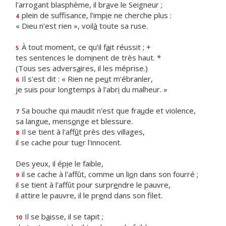
l'arrogant blasphème, il br
a
ve le Seigneur ;
plein de suffisance, l'imp
i
e ne cherche plus :
4
« Dieu n'est rien », voil
à
toute sa ruse.
À tout moment, ce qu'il f
a
it réussit ; +
5
tes sentences le dom
i
nent de très haut. *
(Tous ses advers
a
ires, il les méprise.)
Il s'est dit : « Rien ne pe
u
t m'ébranler,
6
je suis pour longtemps à l'abr
i
du malheur. »
Sa bouche qui maudit n'est que fra
u
de et violence,
7
sa langue, mens
o
nge et blessure.
Il se tient à l'aff
û
t près des villages,
8
il se cache pour tu
e
r l'innocent.
Des yeux, il ép
i
e le faible,
il se cache à l'affût, comme un li
o
n dans son fourré ;
9
il se tient à l'affût pour surpr
e
ndre le pauvre,
il attire le pauvre, il le pr
e
nd dans son filet.
Il se b
a
isse, il se tapit ;
10