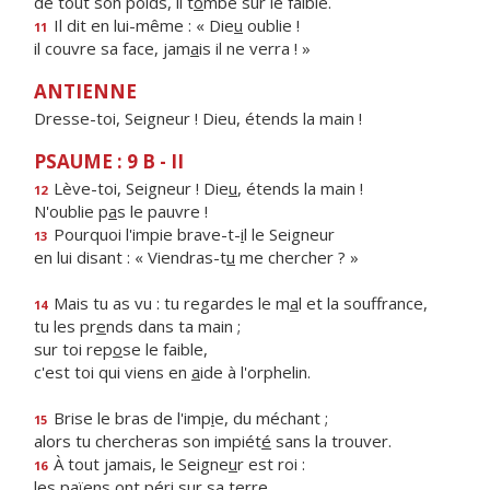
de tout son poids, il t
o
mbe sur le faible.
Il dit en lui-même : « Die
u
oublie !
11
il couvre sa face, jam
a
is il ne verra ! »
ANTIENNE
Dresse-toi, Seigneur ! Dieu, étends la main !
PSAUME : 9 B - II
Lève-toi, Seigneur ! Die
u
, étends la main !
12
N'oublie p
a
s le pauvre !
Pourquoi l'impie brave-t-
i
l le Seigneur
13
en lui disant : « Viendras-t
u
me chercher ? »
Mais tu as vu : tu regardes le m
a
l et la souffrance,
14
tu les pr
e
nds dans ta main ;
sur toi rep
o
se le faible,
c'est toi qui viens en
a
ide à l'orphelin.
Brise le bras de l'imp
i
e, du méchant ;
15
alors tu chercheras son impiét
é
sans la trouver.
À tout jamais, le Seigne
u
r est roi :
16
les païens ont pér
i
sur sa terre.