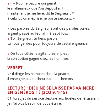
– « Pour le pauvre qui gémit,
6
le malheure
u
x que l'on dépouille, +
maintenant je me lève, d
i
t le Seigneur ; *
à celui qu'on méprise, je p
o
rte secours. »
Les paroles du Seigneur sont des par
o
les pures,
7
argent passé au feu, affin
é
sept fois.
Toi, Seigne
u
r, tu tiens parole,
8
tu nous gardes pour toujo
u
rs de cette engeance.
De tous côtés, s'ag
i
tent les impies :
9
la corruption g
a
gne chez les hommes.
VERSET
V/ Il dirige les humbles dans la justice,
il enseigne aux malheureux ses chemins.
LECTURE : DIEU NE SE LAISSE PAS VAINCRE
EN GÉNÉROSITÉ (2CO 9, 1-15)
01 Au sujet du service destiné aux fidèles de Jérusalem,
je n’ai plus besoin de vous écrire,