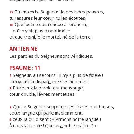
Tu entends, Seigneur, le dés
i
r des pauvres,
17
tu rassures leur cœ
u
r, tu les écoutes.
Que justice soit rendue à l'orphelin,
18
qu'il n'y ait pl
u
s d'opprimé, *
et que tremble le mortel, n
é
de la terre !
ANTIENNE
Les paroles du Seigneur sont véridiques.
PSAUME : 11
Seigneur, au secours ! Il n'y a pl
u
s de fidèle !
2
La loyauté a dispar
u
chez les hommes.
Entre eux la par
o
le est mensonge,
3
cœur double, l
è
vres menteuses.
Que le Seigneur supprime ces l
è
vres menteuses,
4
cette langue qui p
a
rle insolemment,
ceux-là qui disent : « Arm
o
ns notre langue !
5
À nous la parole ! Qui ser
a
notre maître ? »