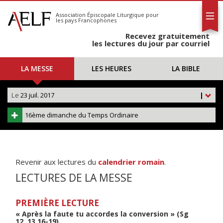
L'AELF
S'abonner
Association Épiscopale Liturgique
pour
les pays Francophones
Calendrier
Recevez gratuitement
Contact
les lectures du jour par courriel
LA MESSE
LES HEURES
LA BIBLE
Le
23 juil. 2017
|
16ème dimanche du Temps Ordinaire
Revenir aux lectures du
calendrier romain
.
LECTURES DE LA MESSE
PREMIÈRE LECTURE
« Après la faute tu accordes la conversion » (Sg
12, 13.16-19)