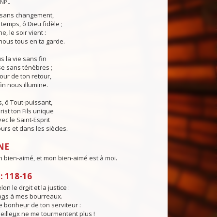
CNPL
s sans changement,
temps, ô Dieu fidèle ;
e, le soir vient :
ous tous en ta garde.
 la vie sans fin
sse sans ténèbres ;
jour de ton retour,
in nous illumine.
, ô Tout-puissant,
rist ton Fils unique
ec le Saint-Esprit
urs et dans les siècles.
NE
n bien-aimé, et mon bien-aimé est à moi.
 118-16
elon le dr
o
it et la justice :
p
a
s à mes bourreaux.
e bonhe
u
r de ton serviteur :
eille
u
x ne me tourmentent plus !