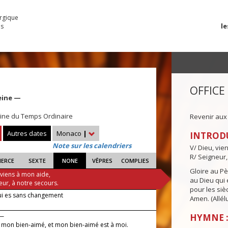
urgique
le
es
OFFICE
eine —
ne du Temps Ordinaire
Revenir aux
Autres dates
Monaco
|
INTROD
Note sur les calendriers
V/ Dieu, vie
R/ Seigneur,
IERCE
SEXTE
NONE
VÊPRES
COMPLIES
Gloire au Pèr
 viens à mon aide,
au Dieu qui e
eur, à notre secours.
pour les siè
ui es sans changement
Amen. (Allélu
 —
HYMNE :
 à mon bien-aimé, et mon bien-aimé est à moi.