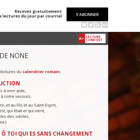
Recevez gratuitement
S'ABONNER
s lectures du jour par courriel
API
LECTURE
A+
CONFORT
 DE NONE
 lectures du
calendrier romain
.
UCTION
ns à mon aide,
 à notre secours.
e, et au Fils et au Saint-Esprit,
st, qui était et qui vient,
cles des siècles.
ia.)
 Ô TOI QUI ES SANS CHANGEMENT