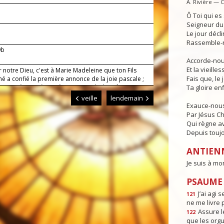
A. Rivière — 
Ô Toi qui e
Seigneur du 
Le jour déclin
Rassemble-n
9b
Accorde-nous
Et la vieille
 notre Dieu, c'est à Marie Madeleine que ton Fils
Fais que, le 
é a confié la première annonce de la joie pascale ;
nous, à sa prière et à son exemple, la grâce
Ta gloire enf
er le Christ ressuscité et de le contempler un jour
veille
lendemain
gloire. Lui qui règne.
Exauce-nous
Par Jésus Ch
Qui règne av
Depuis toujo
ANTIEN
Je suis à mo
PSAUME :
J’ai agi s
121
ne me livre 
Assure l
122
que les orgu