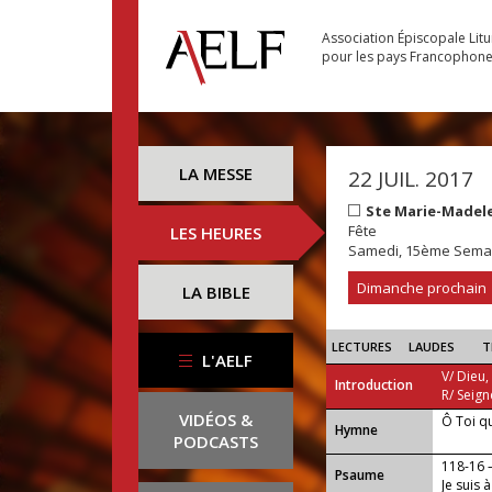
Association Épiscopale Lit
pour les pays Francophon
LA MESSE
22 JUIL. 2017
Ste Marie-Madel
Fête
LES HEURES
Samedi, 15ème Semai
Dimanche prochain
LA BIBLE
LECTURES
LAUDES
T
L'AELF
V/ Dieu,
Introduction
R/ Seign
VIDÉOS &
Ô Toi q
...
Hymne
PODCASTS
118-16
Psaume
Je suis