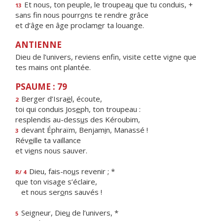
Et nous, ton peuple, le troupea
u
que tu conduis, +
13
sans fin nous pourr
o
ns te rendre grâce
et d’âge en âge proclam
e
r ta louange.
ANTIENNE
Dieu de l’univers, reviens enfin, visite cette vigne que
tes mains ont plantée.
PSAUME : 79
Berger d’Isra
ë
l, écoute,
2
toi qui conduis Jos
e
ph, ton troupeau :
resplendis au-dess
u
s des Kéroubim,
devant Éphraïm, Benjam
i
n, Manassé !
3
Rév
e
ille ta vaillance
et vi
e
ns nous sauver.
Dieu, fais-no
u
s revenir ; *
R/ 4
que ton visage s’éclaire,
et nous ser
o
ns sauvés !
Seigneur, Die
u
de l’univers, *
5