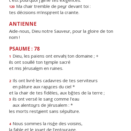
c’est pourquoi j’
a
ime tes exigences.
Ma chair tremble de pe
u
r devant toi :
120
tes décisions m’insp
i
rent la crainte.
ANTIENNE
Aide-nous, Dieu notre Sauveur, pour la gloire de ton
nom !
PSAUME : 78
Dieu, les païens ont envah
i
ton domaine ; +
1
ils ont souillé ton t
e
mple sacré
et mis Jérusal
e
m en ruines.
Ils ont livré les cadavres de tes serviteurs
2
en pâture aux rap
a
ces du ciel *
et la chair de tes fidèles, aux b
ê
tes de la terre ;
ils ont versé le sang comme l’eau
3
aux alento
u
rs de Jérusalem : *
les morts rest
a
ient sans sépulture.
Nous sommes la ris
é
e des voisins,
4
la fable et le jou
e
t de l’entourage.