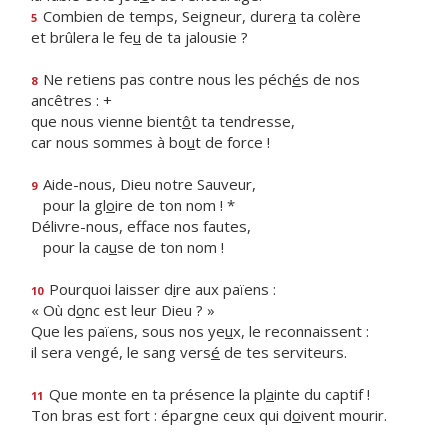
Combien de temps, Seigneur, durer
a
ta colère
5
et brûlera le fe
u
de ta jalousie ?
Ne retiens pas contre nous les péch
é
s de nos
8
ancêtres : +
que nous vienne bient
ô
t ta tendresse,
car nous sommes à bo
u
t de force !
Aide-nous, Dieu notre Sauveur,
9
pour la gl
o
ire de ton nom ! *
Délivre-nous, efface nos fautes,
pour la ca
u
se de ton nom !
Pourquoi laisser d
i
re aux païens :
10
« Où d
o
nc est leur Dieu ? »
Que les païens, sous nos ye
u
x, le reconnaissent :
il sera vengé, le sang vers
é
de tes serviteurs.
Que monte en ta présence la pl
a
inte du captif !
11
Ton bras est fort : épargne ceux qui d
o
ivent mourir.