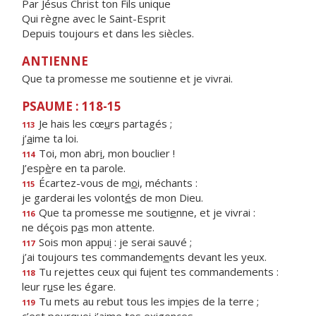
Par Jésus Christ ton Fils unique
Qui règne avec le Saint-Esprit
Depuis toujours et dans les siècles.
ANTIENNE
Que ta promesse me soutienne et je vivrai.
PSAUME : 118-15
Je hais les cœ
u
rs partagés ;
113
j’
a
ime ta loi.
Toi, mon abr
i
, mon bouclier !
114
J’esp
è
re en ta parole.
Écartez-vous de m
o
i, méchants :
115
je garderai les volont
é
s de mon Dieu.
Que ta promesse me souti
e
nne, et je vivrai :
116
ne déçois p
a
s mon attente.
Sois mon appu
i
: je serai sauvé ;
117
j’ai toujours tes commandem
e
nts devant les yeux.
Tu rejettes ceux qui fu
i
ent tes commandements :
118
leur r
u
se les égare.
Tu mets au rebut tous les imp
i
es de la terre ;
119