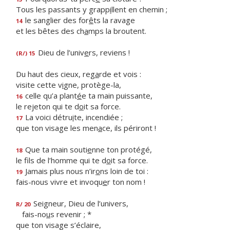
Tous les passants y grapp
i
llent en chemin ;
le sanglier des for
ê
ts la ravage
14
et les bêtes des ch
a
mps la broutent.
Dieu de l’univ
e
rs, reviens !
(R/) 15
Du haut des cieux, reg
a
rde et vois :
visite cette v
i
gne, protège-la,
celle qu’a plant
é
e ta main puissante,
16
le rejeton qui te d
o
it sa force.
La voici détru
i
te, incendiée ;
17
que ton visage les men
a
ce, ils périront !
Que ta main souti
e
nne ton protégé,
18
le fils de l’homme qui te d
o
it sa force.
Jamais plus nous n’ir
o
ns loin de toi :
19
fais-nous vivre et invoqu
e
r ton nom !
Seigneur, Dieu de l’univers,
R/ 20
fais-no
u
s revenir ; *
que ton visage s’éclaire,