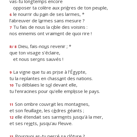
vas-tu longtemps encore
opposer ta colère aux pri
è
res de ton peuple,
le nourrir du p
a
in de ses larmes, *
6
l’abreuver de l
a
rmes sans mesure ?
Tu fais de nous la c
i
ble des voisins :
7
nos ennemis ont vraim
e
nt de quoi rire !
Dieu, fais-no
u
s revenir ; *
R/ 8
que ton visage s’éclaire,
et nous ser
o
ns sauvés !
La vigne que tu as pr
i
se à l’Égypte,
9
tu la replantes en chass
a
nt des nations.
Tu déblaies le s
o
l devant elle,
10
tu l’enracines pour qu’elle empl
i
sse le pays.
Son ombre couvr
a
it les montagnes,
11
et son feuillage, les c
è
dres géants ;
elle étendait ses sarm
e
nts jusqu’à la mer,
12
et ses rej
e
ts, jusqu’au Fleuve.
Pourquoi as-tu perc
é
sa clôture ?
13