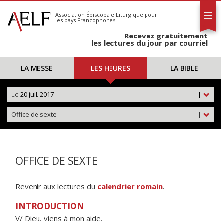
L'AELF
S'abonner
Association Épiscopale Liturgique
pour
les pays Francophones
Calendrier
Recevez gratuitement
Contact
les lectures du jour par courriel
LA MESSE
LES HEURES
LA BIBLE
Le
20 juil. 2017
|
Office de sexte
|
OFFICE DE SEXTE
Revenir aux lectures du
calendrier romain
.
INTRODUCTION
V/ Dieu, viens à mon aide,