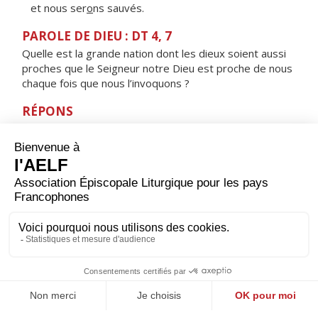
et nous ser
o
ns sauvés.
PAROLE DE DIEU : DT 4, 7
Quelle est la grande nation dont les dieux soient aussi
proches que le Seigneur notre Dieu est proche de nous
chaque fois que nous l’invoquons ?
RÉPONS
V/
Le Seigneur est proche de ceux qui l’invoquent,
il écoute leur cri, il les sauve.
ORAISON
Dieu éternel et tout-puissant, en qui rien n’est sombre
ni obscur, communique ta lumière à nos cœurs : en
recevant ta loi et tes préceptes, nous marcherons sur
ta route d’un cœur léger. Par Jésus, le Christ, notre
Seigneur. Amen.