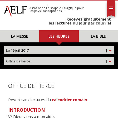
L'AELF
S'abonner
Association Épiscopale Liturgique
pour
les pays Francophones
Calendrier
Recevez gratuitement
Contact
les lectures du jour par courriel
LA MESSE
LES HEURES
LA BIBLE
Le
19 juil. 2017
|
Office de tierce
|
OFFICE DE TIERCE
Revenir aux lectures du
calendrier romain
.
INTRODUCTION
V/ Dieu, viens à mon aide,