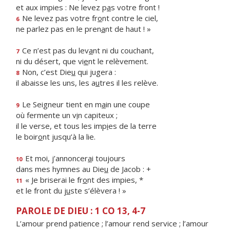
et aux impies : Ne levez p
a
s votre front !
Ne levez pas votre fr
o
nt contre le ciel,
6
ne parlez pas en le pren
a
nt de haut ! »
Ce n’est pas du lev
a
nt ni du couchant,
7
ni du désert, que vi
e
nt le relèvement.
Non, c’est Die
u
qui jugera :
8
il abaisse les uns, les a
u
tres il les relève.
Le Seigneur tient en m
a
in une coupe
9
où fermente un v
i
n capiteux ;
il le verse, et tous les imp
i
es de la terre
le boir
o
nt jusqu’à la lie.
Et moi, j’annoncer
a
i toujours
10
dans mes hymnes au Die
u
de Jacob : +
« Je briserai le fr
o
nt des impies, *
11
et le front du j
u
ste s’élèvera ! »
PAROLE DE DIEU : 1 CO 13, 4-7
L’amour prend patience ; l’amour rend service ; l’amour