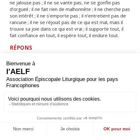
ne jalouse pas ; il ne se vante pas, ne se gonfle pas
d’orgueil ; il ne fait rien de malhonnête ; il ne cherche pas
son intérêt ; il ne s’emporte pas ; il n’entretient pas de
rancune ; il ne se réjouit pas de ce qui est mal, mais il
trouve sa joie dans ce qui est vrai ; il supporte tout, il
fait confiance en tout, il espère tout, il endure tout.
RÉPONS
V/ Seigneur, tu seras la joie de tous ceux qui te
cherchent,
toujours ils rediront : Dieu est grand !
ORAISON
Père, fidèle en tes promesses, qui as envoyé le Saint-
Esprit pour rassembler les hommes divisés par le
péché, fais de nous les artisans de ta paix. Par Jésus, le
Christ, notre Seigneur. Amen.