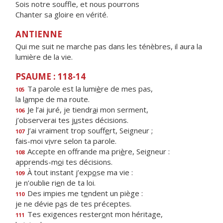
Sois notre souffle, et nous pourrons
Chanter sa gloire en vérité.
ANTIENNE
Qui me suit ne marche pas dans les ténèbres, il aura la
lumière de la vie.
PSAUME : 118-14
Ta parole est la lumi
è
re de mes pas,
105
la l
a
mpe de ma route.
Je l’ai juré, je tiendr
a
i mon serment,
106
j’observerai tes j
u
stes décisions.
J’ai vraiment trop souff
e
rt, Seigneur ;
107
fais-moi v
i
vre selon ta parole.
Accepte en offrande ma pri
è
re, Seigneur :
108
apprends-m
o
i tes décisions.
À tout instant j’exp
o
se ma vie :
109
je n’oublie ri
e
n de ta loi.
Des impies me t
e
ndent un piège :
110
je ne dévie p
a
s de tes préceptes.
Tes exigences rester
o
nt mon héritage,
111