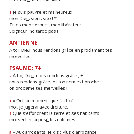
Je suis pa
u
vre et malheureux,
6
mon Die
u
, viens vite ! *
Tu es mon seco
u
rs, mon libérateur :
Seigne
u
r, ne tarde pas !
ANTIENNE
À toi, Dieu, nous rendons grâce en proclamant tes
merveilles !
PSAUME : 74
À toi, Die
u
, nous rendons grâce ; +
2
nous rendons grâce, et ton n
o
m est proche :
on procl
a
me tes merveilles !
« Oui, au mom
e
nt que j’ai fixé,
3
moi, je juger
a
i avec droiture.
Que s’effondrent la t
e
rre et ses habitants :
4
moi seul en ai pos
é
les colonnes !
« Aux arrogants, je d
i
s : Plus d’arrogance !
5