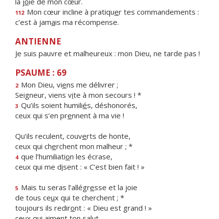
la j
o
ie de mon cœur.
Mon cœur incline à pratiqu
e
r tes commandements :
112
c’est à jam
a
is ma récompense.
ANTIENNE
Je suis pauvre et malheureux : mon Dieu, ne tarde pas !
PSAUME : 69
Mon Dieu, vi
e
ns me délivrer ;
2
Seigneur, viens v
i
te à mon secours ! *
Qu’ils soient humili
é
s, déshonorés,
3
ceux qui s’en pr
e
nnent à ma vie !
Qu’ils reculent, couv
e
rts de honte,
ceux qui ch
e
rchent mon malheur ; *
que l’humiliati
o
n les écrase,
4
ceux qui me d
i
sent : « C’est bien fait ! »
Mais tu seras l’allégr
e
sse et la joie
5
de tous ce
u
x qui te cherchent ; *
toujours ils redir
o
nt : « Dieu est grand ! »
ceux qui
a
iment ton salut.