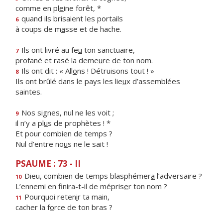
comme en pl
e
ine forêt, *
quand ils brisaient les portails
6
à coups de m
a
sse et de hache.
Ils ont livré au fe
u
ton sanctuaire,
7
profané et rasé la deme
u
re de ton nom.
Ils ont dit : « All
o
ns ! Détruisons tout ! »
8
Ils ont brûlé dans le pays les lie
u
x d’assemblées
saintes.
Nos signes, nul ne les voit ;
9
il n’y a pl
u
s de prophètes ! *
Et pour combien de temps ?
Nul d’entre no
u
s ne le sait !
PSAUME : 73 - II
Dieu, combien de temps blasphémer
a
l’adversaire ?
10
L’ennemi en finira-t-il de mépris
e
r ton nom ?
Pourquoi reten
i
r ta main,
11
cacher la f
o
rce de ton bras ?