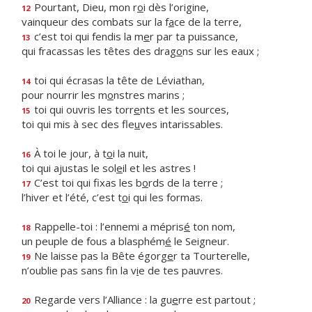
Pourtant, Dieu, mon r
o
i dès l’origine,
12
vainqueur des combats sur la f
a
ce de la terre,
c’est toi qui fendis la m
e
r par ta puissance,
13
qui fracassas les têtes des drag
o
ns sur les eaux ;
toi qui écrasas la tête de Léviathan,
14
pour nourrir les m
o
nstres marins ;
toi qui ouvris les torr
e
nts et les sources,
15
toi qui mis à sec des fle
u
ves intarissables.
À toi le jour, à t
o
i la nuit,
16
toi qui ajustas le sol
e
il et les astres !
C’est toi qui fixas les b
o
rds de la terre ;
17
l’hiver et l’été, c’est t
o
i qui les formas.
Rappelle-toi : l’ennemi a mépris
é
ton nom,
18
un peuple de fous a blasphém
é
le Seigneur.
Ne laisse pas la Bête égorg
e
r ta Tourterelle,
19
n’oublie pas sans fin la v
i
e de tes pauvres.
Regarde vers l’Alliance : la gu
e
rre est partout ;
20