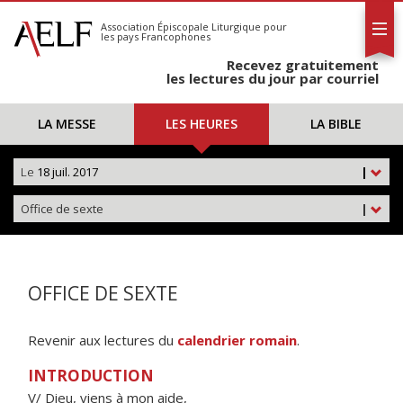
L'AELF
S'abonner
Association Épiscopale Liturgique
pour
les pays Francophones
Calendrier
Recevez gratuitement
Contact
les lectures du jour par courriel
LA MESSE
LES HEURES
LA BIBLE
Le
18 juil. 2017
|
Office de sexte
|
OFFICE DE SEXTE
Revenir aux lectures du
calendrier romain
.
INTRODUCTION
V/ Dieu, viens à mon aide,