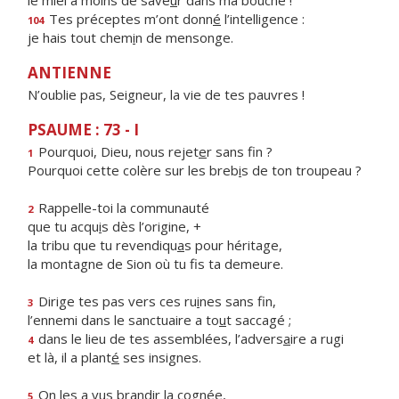
le miel a moins de save
u
r dans ma bouche !
Tes préceptes m’ont donn
é
l’intelligence :
104
je hais tout chem
i
n de mensonge.
ANTIENNE
N’oublie pas, Seigneur, la vie de tes pauvres !
PSAUME : 73 - I
Pourquoi, Dieu, nous rejet
e
r sans fin ?
1
Pourquoi cette colère sur les breb
i
s de ton troupeau ?
Rappelle-toi la communauté
2
que tu acqu
i
s dès l’origine, +
la tribu que tu revendiqu
a
s pour héritage,
la montagne de Sion où tu f
s ta demeure.
Dirige tes pas vers ces ru
i
nes sans fin,
3
l’ennemi dans le sanctuaire a to
u
t saccagé ;
dans le lieu de tes assemblées, l’advers
a
ire a rugi
4
et là, il a plant
é
ses insignes.
On les a vus brandir la cognée,
5