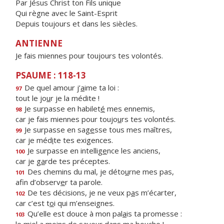
Par Jésus Christ ton Fils unique
Qui règne avec le Saint-Esprit
Depuis toujours et dans les siècles.
ANTIENNE
Je fais miennes pour toujours tes volontés.
PSAUME : 118-13
De quel amour j’
a
ime ta loi :
97
tout le jo
u
r je la médite !
Je surpasse en habilet
é
mes ennemis,
98
car je fais miennes pour toujo
u
rs tes volontés.
Je surpasse en sag
e
sse tous mes maîtres,
99
car je méd
i
te tes exigences.
Je surpasse en intellig
e
nce les anciens,
100
car je g
a
rde tes préceptes.
Des chemins du mal, je déto
u
rne mes pas,
101
afin d’observ
e
r ta parole.
De tes décisions, je ne veux p
a
s m’écarter,
102
car c’est t
o
i qui m’enseignes.
Qu’elle est douce à mon pal
a
is ta promesse :
103