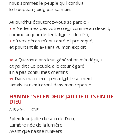
nous sommes le pe
u
ple qu'il conduit,
le troupeau guid
é
par sa main.
Aujourd'hui écouterez-vo
u
s sa parole ? +
« Ne fermez pas votre cœ
u
r comme au désert,
8
comme au jour de tentati
o
n et de défi,
où vos pères m'ont tent
é
et provoqué,
9
et pourtant ils avaient v
u
mon exploit.
« Quarante ans leur générati
o
n m'a déçu, +
10
et j'ai dit : Ce peuple a le cœ
u
r égaré,
il n'a pas conn
u
mes chemins.
Dans ma colère, j'en ai f
a
it le serment :
11
Jamais ils n'entrer
o
nt dans mon repos. »
HYMNE : SPLENDEUR JAILLIE DU SEIN DE
DIEU
A. Rivière — CNPL
Splendeur jaillie du sein de Dieu,
Lumière née de la lumière,
Avant que naisse l’univers