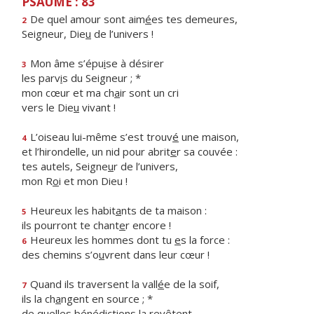
PSAUME : 83
De quel amour sont aim
é
es tes demeures,
2
Seigneur, Die
u
de l’univers !
Mon âme s’épu
i
se à désirer
3
les parv
i
s du Seigneur ; *
mon cœur et ma ch
a
ir sont un cri
vers le Die
u
vivant !
L’oiseau lui-même s’est trouv
é
une maison,
4
et l’hirondelle, un nid pour abrit
e
r sa couvée :
tes autels, Seigne
u
r de l’univers,
mon R
o
i et mon Dieu !
Heureux les habit
a
nts de ta maison :
5
ils pourront te chant
e
r encore !
Heureux les hommes dont tu
e
s la force :
6
des chemins s’o
u
vrent dans leur cœur !
Quand ils traversent la vall
é
e de la soif,
7
ils la ch
a
ngent en source ; *
de quelles bénédicti
o
ns la revêtent