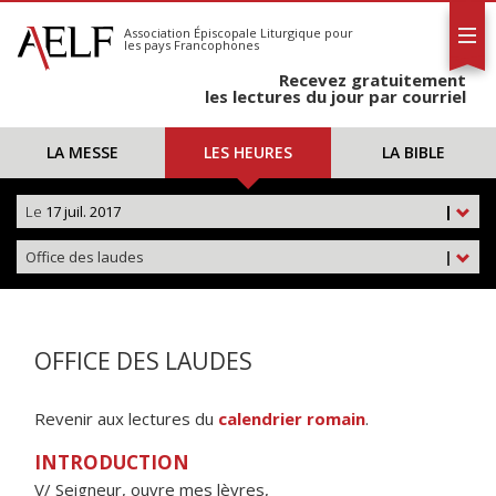
L'AELF
S'abonner
Association Épiscopale Liturgique
pour
les pays Francophones
Calendrier
Recevez gratuitement
Contact
les lectures du jour par courriel
LA MESSE
LES HEURES
LA BIBLE
Le
17 juil. 2017
|
Office des laudes
|
OFFICE DES LAUDES
Revenir aux lectures du
calendrier romain
.
INTRODUCTION
V/ Seigneur, ouvre mes lèvres,