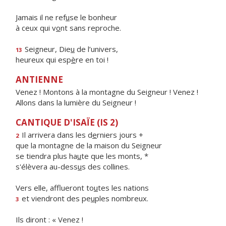
Jamais il ne ref
u
se le bonheur
à ceux qui v
o
nt sans reproche.
Seigneur, Die
u
de l’univers,
13
heureux qui esp
è
re en toi !
ANTIENNE
Venez ! Montons à la montagne du Seigneur ! Venez !
Allons dans la lumière du Seigneur !
CANTIQUE D'ISAÏE (IS 2)
Il arrivera dans les d
e
rniers jours +
2
que la montagne de la maison du Seigneur
se tiendra plus ha
u
te que les monts, *
s'élèvera au-dess
u
s des collines.
Vers elle, afflueront to
u
tes les nations
et viendront des pe
u
ples nombreux.
3
Ils diront : « Venez !