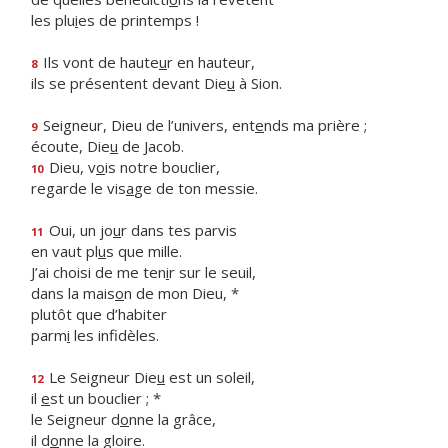
les plu
i
es de printemps !
Ils vont de haute
u
r en hauteur,
8
ils se présentent devant Die
u
à Sion.
Seigneur, Dieu de l’univers, ent
e
nds ma prière ;
9
écoute, Die
u
de Jacob.
Dieu, v
o
is notre bouclier,
10
regarde le vis
a
ge de ton messie.
Oui, un jo
u
r dans tes parvis
11
en vaut pl
u
s que mille.
J’ai choisi de me ten
i
r sur le seuil,
dans la mais
o
n de mon Dieu, *
plutôt que d’habiter
parm
i
les infidèles.
Le Seigneur Die
u
est un soleil,
12
il
e
st un bouclier ; *
le Seigneur d
o
nne la grâce,
il d
o
nne la gloire.