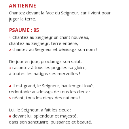
ANTIENNE
Chantez devant la face du Seigneur, car il vient pour
juger la terre.
PSAUME : 95
Chantez au Seigne
u
r un chant nouveau,
1
chantez au Seigne
u
r, terre entière,
chantez au Seigneur et béniss
e
z son nom !
2
De jour en jour, proclam
e
z son salut,
racontez à tous les pe
u
ples sa gloire,
3
à toutes les nati
o
ns ses merveilles !
Il est grand, le Seigneur, hautem
e
nt loué,
4
redoutable au-dess
u
s de tous les dieux :
néant, tous les die
u
x des nations !
5
Lui, le Seigne
u
r, a fait les cieux :
devant lui, splende
u
r et majesté,
6
dans son sanctuaire, puiss
a
nce et beauté.