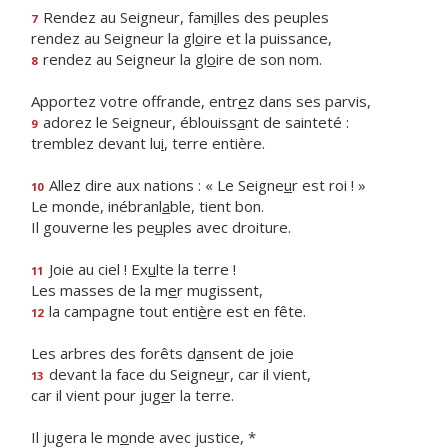
Rendez au Seigneur, fam
i
lles des peuples
7
rendez au Seigneur la gl
o
ire et la puissance,
rendez au Seigneur la gl
o
ire de son nom.
8
Apportez votre offrande, entr
e
z dans ses parvis,
adorez le Seigneur, éblouiss
a
nt de sainteté :
9
tremblez devant lu
i
, terre entière.
Allez dire aux nations : « Le Seigne
u
r est roi ! »
10
Le monde, inébranl
a
ble, tient bon.
Il gouverne les pe
u
ples avec droiture.
Joie au ciel ! Ex
u
lte la terre !
11
Les masses de la m
e
r mugissent,
la campagne tout enti
è
re est en fête.
12
Les arbres des forêts d
a
nsent de joie
devant la face du Seigne
u
r, car il vient,
13
car il vient pour jug
e
r la terre.
Il jugera le m
o
nde avec justice, *