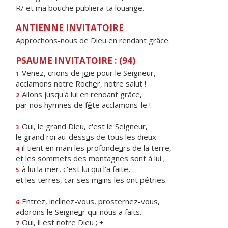
R/ et ma bouche publiera ta louange.
ANTIENNE INVITATOIRE
Approchons-nous de Dieu en rendant grâce.
PSAUME INVITATOIRE : (94)
Venez, crions de j
o
ie pour le Seigneur,
1
acclamons notre Roch
e
r, notre salut !
Allons jusqu'à lu
i
en rendant grâce,
2
par nos hymnes de f
ê
te acclamons-le !
Oui, le grand Die
u
, c'est le Seigneur,
3
le grand roi au-dess
u
s de tous les dieux :
il tient en main les profonde
u
rs de la terre,
4
et les sommets des mont
a
gnes sont à lui ;
à lui la mer, c'est lu
i
qui l'a faite,
5
et les terres, car ses m
a
ins les ont pétries.
Entrez, inclinez-vo
u
s, prosternez-vous,
6
adorons le Seigne
u
r qui nous a faits.
Oui, il
e
st notre Dieu ; +
7