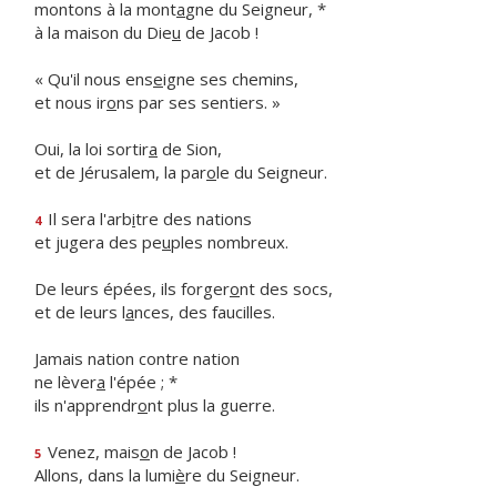
montons à la mont
a
gne du Seigneur, *
à la maison du Die
u
de Jacob !
« Qu'il nous ens
e
igne ses chemins,
et nous ir
o
ns par ses sentiers. »
Oui, la loi sortir
a
de Sion,
et de Jérusalem, la par
o
le du Seigneur.
Il sera l'arb
i
tre des nations
4
et jugera des pe
u
ples nombreux.
De leurs épées, ils forger
o
nt des socs,
et de leurs l
a
nces, des faucilles.
Jamais nation contre nation
ne lèver
a
l'épée ; *
ils n'apprendr
o
nt plus la guerre.
Venez, mais
o
n de Jacob !
5
Allons, dans la lumi
è
re du Seigneur.