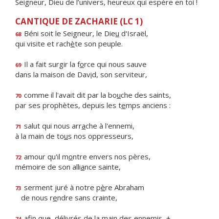
Seigneur, Dieu de l’univers, heureux qui espère en toi !
CANTIQUE DE ZACHARIE (LC 1)
Béni soit le Seigneur, le Die
u
d'Israël,
68
qui visite et rach
è
te son peuple.
Il a fait surgir la f
o
rce qui nous sauve
69
dans la maison de Dav
i
d, son serviteur,
comme il l'avait dit par la bo
u
che des saints,
70
par ses prophètes, depuis les t
e
mps anciens :
salut qui nous arr
a
che à l'ennemi,
71
à la main de to
u
s nos oppresseurs,
amour qu'il m
o
ntre envers nos pères,
72
mémoire de son alli
a
nce sainte,
serment juré à notre p
è
re Abraham
73
de nous r
e
ndre sans crainte,
afin que, délivrés de la m
a
in des ennemis, +
74