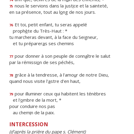
nous le servions dans la just
i
ce et la sainteté,
75
en sa présence, tout au l
o
ng de nos jours.
Et toi, petit enfant, tu seras appelé
76
proph
è
te du Très-Haut : *
tu marcheras devant, à la face du Seigneur,
et tu préparer
a
s ses chemins
pour donner à son peuple de conn
a
ître le salut
77
par la rémissi
o
n de ses péchés,
grâce à la tendresse, à l'amo
u
r de notre Dieu,
78
quand nous visite l'
a
stre d'en haut,
pour illuminer ceux qui habitent les ténèbres
79
et l'
o
mbre de la mort, *
pour conduire nos pas
au chem
i
n de la paix.
INTERCESSION
(d'après la prière du pape s. Clément)