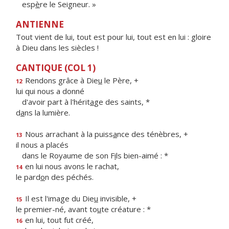
esp
è
re le Seigneur. »
ANTIENNE
Tout vient de lui, tout est pour lui, tout est en lui : gloire
à Dieu dans les siècles !
CANTIQUE (COL 1)
Rendons grâce à Die
u
le Père, +
12
lui qui nous a donné
d'avoir part à l'hérit
a
ge des saints, *
d
a
ns la lumière.
Nous arrachant à la puiss
a
nce des ténèbres, +
13
il nous a placés
dans le Royaume de son F
i
ls bien-aimé : *
en lui nous avons le rachat,
14
le pard
o
n des péchés.
Il est l'image du Die
u
invisible, +
15
le premier-né, avant to
u
te créature : *
en lui, tout fut créé,
16