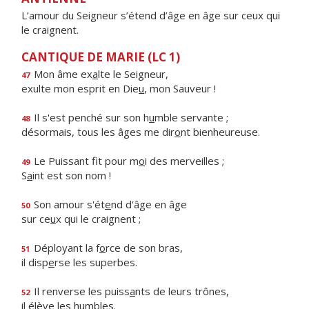
L’amour du Seigneur s’étend d’âge en âge sur ceux qui
le craignent.
CANTIQUE DE MARIE (LC 1)
Mon âme ex
a
lte le Seigneur,
47
exulte mon esprit en Die
u
, mon Sauveur !
Il s'est penché sur son h
u
mble servante ;
48
désormais, tous les âges me dir
o
nt bienheureuse.
Le Puissant fit pour m
o
i des merveilles ;
49
S
a
int est son nom !
Son amour s'ét
e
nd d'âge en âge
50
sur ce
u
x qui le craignent ;
Déployant la f
o
rce de son bras,
51
il disp
e
rse les superbes.
Il renverse les puiss
a
nts de leurs trônes,
52
il él
è
ve les humbles.