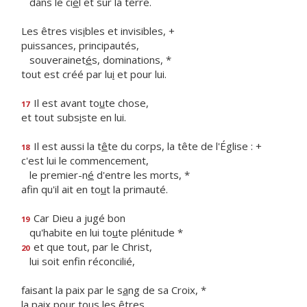
dans le ci
e
l et sur la terre.
Les êtres vis
i
bles et invisibles, +
puissances, principautés,
souverainet
é
s, dominations, *
tout est créé par lu
i
et pour lui.
Il est avant to
u
te chose,
17
et tout subs
i
ste en lui.
Il est aussi la t
ê
te du corps, la tête de l'Église : +
18
c'est lui le commencement,
le premier-n
é
d'entre les morts, *
afin qu'il ait en to
u
t la primauté.
Car Dieu a jugé bon
19
qu'habite en lui to
u
te plénitude *
et que tout, par le Christ,
20
lui soit enf
n réconcilié,
faisant la paix par le s
a
ng de sa Croix, *
la paix pour tous les êtres