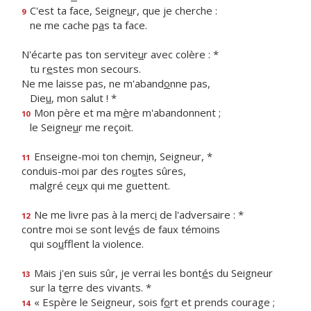
C'est ta face, Seigne
u
r, que je cherche :
9
ne me cache p
a
s ta face.
N'écarte pas ton servite
u
r avec colère : *
tu r
e
stes mon secours.
Ne me laisse pas, ne m'aband
o
nne pas,
Die
u
, mon salut ! *
Mon père et ma m
è
re m'abandonnent ;
10
le Seigne
u
r me reçoit.
Enseigne-moi ton chem
i
n, Seigneur, *
11
conduis-moi par des ro
u
tes sûres,
malgré ce
u
x qui me guettent.
Ne me livre pas à la merc
i
de l'adversaire : *
12
contre moi se sont lev
é
s de faux témoins
qui so
u
fflent la violence.
Mais j'en suis sûr, je verrai les bont
é
s du Seigneur
13
sur la t
e
rre des vivants. *
« Espère le Seigneur, sois f
o
rt et prends courage ;
14