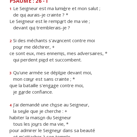
PSAUME : 26 - I
Le Seigneur est ma lumi
è
re et mon salut ;
1
de qu
i
aurais-je crainte ? *
Le Seigneur est le remp
a
rt de ma vie ;
devant qu
i
tremblerais-je ?
Si des méchants s'av
a
ncent contre moi
2
po
u
r me déchirer, +
ce sont eux, mes ennem
i
s, mes adversaires, *
qui perdent pi
e
d et succombent.
Qu'une armée se dépl
o
ie devant moi,
3
mon cœ
u
r est sans crainte ; *
que la bataille s'eng
a
ge contre moi,
je g
a
rde confiance.
J'ai demandé une ch
o
se au Seigneur,
4
la se
u
le que je cherche : +
habiter la mais
o
n du Seigneur
tous les jo
u
rs de ma vie, *
pour admirer le Seigne
u
r dans sa beauté
et m'attach
e
r à son temple.