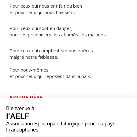
Pour ceux qui nous ont fait du bien
et pour ceux qui nous haïssent.
Pour ceux qui sont en danger,
pour les prisonniers, les affamés, les malades.
Pour ceux qui comptent sur nos prières
malgré notre faiblesse.
Pour nous-mêmes
et pour ceux qui reposent dans la paix.
NOTRE PÈRE
ORAISON
Seigneur, garde-nous ce soir comme tu nous as gardés
tout le jour et fais grandir notre espérance de vivre
avec toi dans la lumière sans fin. Par Jésus Christ, ton
Fils, notre Seigneur et notre Dieu, qui règne avec toi et