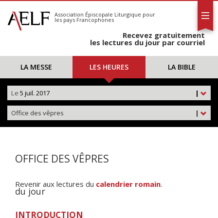
L'AELF
S'abonner
Association Épiscopale Liturgique
pour
les pays Francophones
Calendrier
Recevez gratuitement
Contact
les lectures du jour par courriel
LA MESSE
LES HEURES
LA BIBLE
Le
5 juil. 2017
|
Office des vêpres
|
OFFICE DES VÊPRES
Revenir aux lectures du
calendrier romain
.
du jour
INTRODUCTION