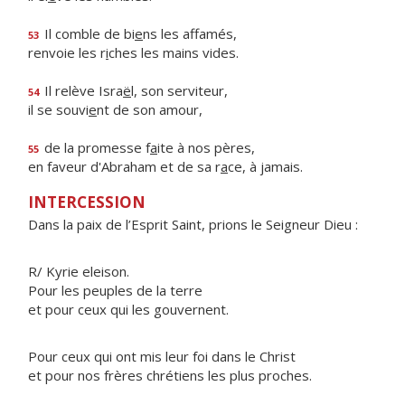
Il comble de bi
e
ns les affamés,
53
renvoie les r
i
ches les mains vides.
Il relève Isra
ë
l, son serviteur,
54
il se souvi
e
nt de son amour,
de la promesse f
a
ite à nos pères,
55
en faveur d'Abraham et de sa r
a
ce, à jamais.
INTERCESSION
Dans la paix de l’Esprit Saint, prions le Seigneur Dieu :
R/ Kyrie eleison.
Pour les peuples de la terre
et pour ceux qui les gouvernent.
Pour ceux qui ont mis leur foi dans le Christ
et pour nos frères chrétiens les plus proches.