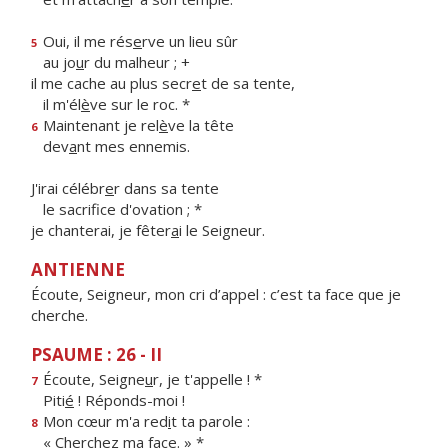
Oui, il me rés
e
rve un lieu sûr
5
au jo
u
r du malheur ; +
il me cache au plus secr
e
t de sa tente,
il m'él
è
ve sur le roc. *
Maintenant je rel
è
ve la tête
6
dev
a
nt mes ennemis.
J'irai célébr
e
r dans sa tente
le sacrif
ce d'ovation ; *
je chanterai, je fêter
a
i le Seigneur.
ANTIENNE
Écoute, Seigneur, mon cri d’appel : c’est ta face que je
cherche.
PSAUME : 26 - II
Écoute, Seigne
u
r, je t'appelle ! *
7
Piti
é
! Réponds-moi !
Mon cœur m'a red
i
t ta parole :
8
« Cherch
e
z ma face. » *