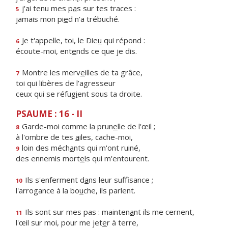
j'ai tenu mes p
a
s sur tes traces :
5
jamais mon pi
e
d n'a trébuché.
Je t'appelle, toi, le Die
u
qui répond :
6
écoute-moi, ent
e
nds ce que je dis.
Montre les merv
e
illes de ta grâce,
7
toi qui libères de l’agresseur
ceux qui se réfug
i
ent sous ta droite.
PSAUME : 16 - II
Garde-moi comme la prun
e
lle de l'œil ;
8
à l'ombre de tes
a
iles, cache-moi,
loin des méch
a
nts qui m'ont ruiné,
9
des ennemis mort
e
ls qui m'entourent.
Ils s'enferment d
a
ns leur suffisance ;
10
l'arrogance à la bo
u
che, ils parlent.
Ils sont sur mes pas : mainten
a
nt ils me cernent,
11
l'œil sur moi, pour me jet
e
r à terre,