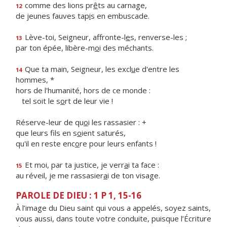
comme des lions pr
ê
ts au carnage,
12
de jeunes fauves tap
i
s en embuscade.
Lève-toi, Seigneur, affronte-l
e
s, renverse-les ;
13
par ton épée, libère-m
o
i des méchants.
Que ta main, Seigneur, les excl
u
e d'entre les
14
hommes, *
hors de l'humanité, hors de ce monde :
tel soit le s
o
rt de leur vie !
Réserve-leur de qu
o
i les rassasier : +
que leurs fils en s
o
ient saturés,
qu'il en reste enc
o
re pour leurs enfants !
Et moi, par ta justice, je verr
a
i ta face :
15
au réveil, je me rassasier
a
i de ton visage.
PAROLE DE DIEU : 1 P 1, 15-16
À l’image du Dieu saint qui vous a appelés, soyez saints,
vous aussi, dans toute votre conduite, puisque l’Écriture