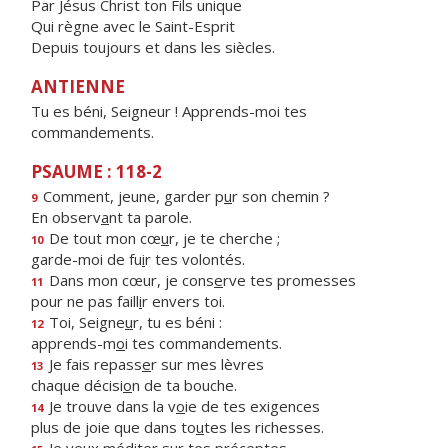
Par Jésus Christ ton Fils unique
Qui règne avec le Saint-Esprit
Depuis toujours et dans les siècles.
ANTIENNE
Tu es béni, Seigneur ! Apprends-moi tes
commandements.
PSAUME : 118-2
Comment, jeune, garder p
u
r son chemin ?
9
En observ
a
nt ta parole.
De tout mon cœ
u
r, je te cherche ;
10
garde-moi de fu
i
r tes volontés.
Dans mon cœur, je cons
e
rve tes promesses
11
pour ne pas faill
i
r envers toi.
Toi, Seigne
u
r, tu es béni :
12
apprends-m
o
i tes commandements.
Je fais repass
e
r sur mes lèvres
13
chaque décisi
o
n de ta bouche.
Je trouve dans la v
o
ie de tes exigences
14
plus de joie que dans to
u
tes les richesses.