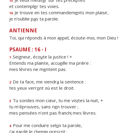
Je veux médit
e
r sur tes préceptes
15
et contempl
e
r tes voies.
Je trouve en tes commandem
e
nts mon plaisir,
16
je n’oublie p
a
s ta parole.
ANTIENNE
Toi, qui réponds à mon appel, écoute-moi, mon Dieu !
PSAUME : 16 - I
Seigneur, éco
u
te la justice ! +
1
Entends ma plainte, accu
e
ille ma prière :
mes lèvres ne m
e
ntent pas.
De ta face, me viendr
a
la sentence :
2
tes yeux verr
o
nt où est le droit.
Tu sondes mon cœur, tu me vis
i
tes la nuit, +
3
tu m'éprouves, sans ri
e
n trouver ;
mes pensées n'ont pas franch
i
mes lèvres.
Pour me conduire sel
o
n ta parole,
4
j'ai gardé le chem
i
n prescrit ;