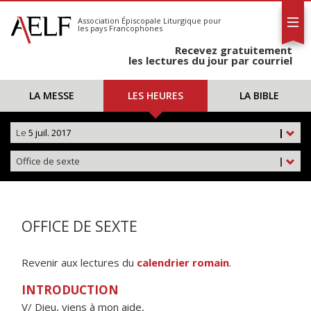
L'AELF
S'abonner
Association Épiscopale Liturgique
pour
les pays Francophones
Calendrier
Recevez gratuitement
Contact
les lectures du jour par courriel
LA MESSE
LES HEURES
LA BIBLE
Le
5 juil. 2017
|
Office de sexte
|
OFFICE DE SEXTE
Revenir aux lectures du
calendrier romain
.
INTRODUCTION
V/ Dieu, viens à mon aide,